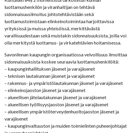
luottamushenkilön ja viranhaltijan on tehtävä
sidonnaisuusilmoitus johtotehtävistään sekä
luottamustoimistaan elinkeinotoimintaa harjoittavissa
yrityksissä ja muissa yhteisöissä, merkittävästä
varallisuudestaan sekä muistakin sidonnaisuuksista, joilla voi
olla merkitystä luottamus- ja virkatehtävien hoitamisessa.
Savonlinnan kaupungin organisaatiossa velvollisuus ilmoittaa
sidonnaisuuksista koskee seuraavia luottamushenkilöitä:
– kaupunginhallituksen jäsenet ja varajäsenet
– teknisen lautakunnan jäsenet ja varajäsenet
– rakennus- ja ympäristölautakunnan jäsenet ja varajäsenet
– elinkeinojaoston jäsenet ja varajäsenet
– alueellisen jätelautakunnan jäsenet ja varajäsenet
– alueellisen työllisyysjaoston jäsenet ja varajäsenet
– alueellisen ympäristöterveydenhuoltojaoston jäsenet ja
varajäsenet
– kaupunginvaltuuston ja muiden toimielinten puheenjohtajat
ja varapuheenjohtajat