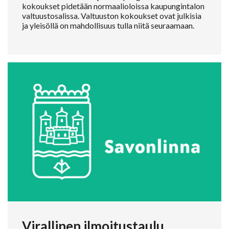
kokoukset pidetään normaalioloissa kaupungintalon
valtuustosalissa. Valtuuston kokoukset ovat julkisia
ja yleisöllä on mahdollisuus tulla niitä seuraamaan.
Virallinen ilmoitustaulu