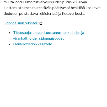
muuta johdu. Ilmoitusvelvollisuuden piiriin kuuluvan
luottamustoimen tai tehtävän päättyessä henkilöä koskevat
tiedot on poistettava rekisteristä ja tietoverkosta.
Sidonnaisuusrekisteri
Tietosuojaseloste: Luottamushenkilöiden ja
viranhaltijoiden sidonnaisuudet
Henkilötiedon käsittely