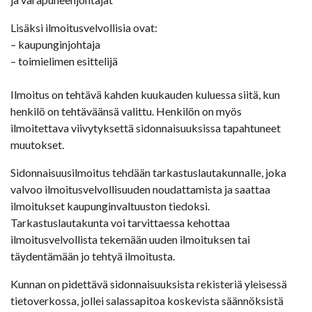
Lisäksi ilmoitusvelvollisia ovat:
– kaupunginjohtaja
– toimielimen esittelijä
Ilmoitus on tehtävä kahden kuukauden kuluessa siitä, kun
henkilö on tehtäväänsä valittu. Henkilön on myös
ilmoitettava viivytyksettä sidonnaisuuksissa tapahtuneet
muutokset.
Sidonnaisuusilmoitus tehdään tarkastuslautakunnalle, joka
valvoo ilmoitusvelvollisuuden noudattamista ja saattaa
ilmoitukset kaupunginvaltuuston tiedoksi.
Tarkastuslautakunta voi tarvittaessa kehottaa
ilmoitusvelvollista tekemään uuden ilmoituksen tai
täydentämään jo tehtyä ilmoitusta.
Kunnan on pidettävä sidonnaisuuksista rekisteriä yleisessä
tietoverkossa, jollei salassapitoa koskevista säännöksistä