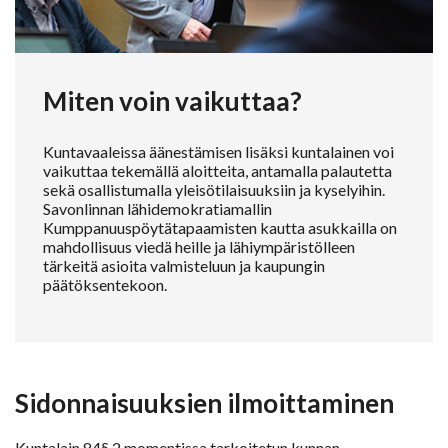
Miten voin vaikuttaa?
Kuntavaaleissa äänestämisen lisäksi kuntalainen voi
vaikuttaa tekemällä aloitteita, antamalla palautetta
sekä osallistumalla yleisötilaisuuksiin ja kyselyihin.
Savonlinnan lähidemokratiamallin
Kumppanuuspöytätapaamisten kautta asukkailla on
mahdollisuus viedä heille ja lähiympäristölleen
tärkeitä asioita valmisteluun ja kaupungin
päätöksentekoon.
Sidonnaisuuksien ilmoittaminen
Kuntalain 84§ 2 momentissa tarkoitetun kunnan