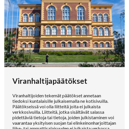
Viranhaltijapäätökset
Viranhaltijoiden tekemät päätökset annetaan
tiedoksi kuntalaisille julkaisemalla ne kotisivuilla.
Päätökseissä voi olla liitteitä joita ei julkaista
verkkosivuilla. Liitteitä, jotka sisältävät salassa
pidettäviä tietoja tai tietoja, joiden julkistaminen voi
vaarantaa yksityisen suojan tai elinkeinonharjoittajan
liike- tai ammattisalaisuuden ei julkaista verkossa.