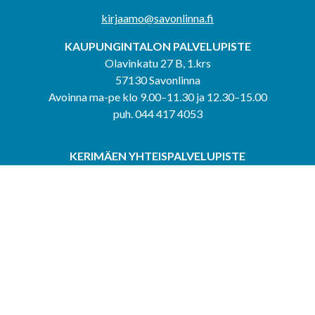
kirjaamo@savonlinna.fi
KAUPUNGINTALON PALVELUPISTE
Olavinkatu 27 B, 1.krs
57130 Savonlinna
Avoinna ma-pe klo 9.00–11.30 ja 12.30–15.00
puh. 044 417 4053
KERIMÄEN YHTEISPALVELUPISTE
Kerimäentie 6
58200 Kerimäki
Avoinna ke-to klo 9.00–12.00 ja 12.30–15.00.
PUNKAHARJUN YHTEISPALVELUPISTE
Kauppatie 20
58500 Punkaharju
Avoinna ma-ti klo 9.00–12.00 ja 12.30–15.30.