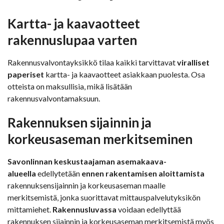
Kartta- ja kaavaotteet
rakennuslupaa varten
Rakennusvalvontayksikkö tilaa kaikki tarvittavat
viralliset
paperiset
kartta- ja kaavaotteet asiakkaan puolesta. Osa
otteista on maksullisia, mikä lisätään
rakennusvalvontamaksuun.
Rakennuksen sijainnin ja
korkeusaseman merkitseminen
Savonlinnan keskustaajaman asemakaava-
alueella
edellytetään
ennen rakentamisen aloittamista
rakennuksensijainnin ja korkeusaseman maalle
merkitsemistä, jonka suorittavat mittauspalvelutyksikön
mittamiehet.
Rakennusluvassa
voidaan edellyttää
rakennuksen sijainnin ja korkeusaseman merkitsemistä myös