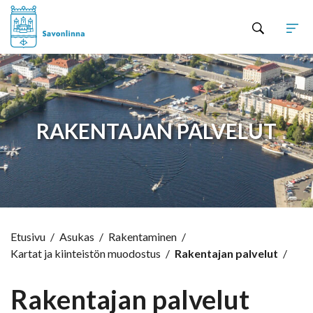
Hyppää sisältöön
RAKENTAJAN PALVELUT
Etusivu
/
Asukas
/
Rakentaminen
/
Kartat ja kiinteistön muodostus
/
Rakentajan palvelut
/
Rakentajan palvelut