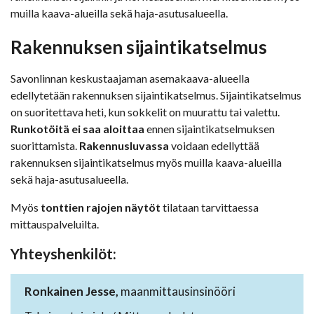
muilla kaava-alueilla sekä haja-asutusalueella.
Rakennuksen sijaintikatselmus
Savonlinnan keskustaajaman asemakaava-alueella
edellytetään rakennuksen sijaintikatselmus. Sijaintikatselmus
on suoritettava heti, kun sokkelit on muurattu tai valettu.
Runkotöitä ei saa aloittaa
ennen sijaintikatselmuksen
suorittamista.
Rakennusluvassa
voidaan edellyttää
rakennuksen sijaintikatselmus myös muilla kaava-alueilla
sekä haja-asutusalueella.
Myös
tonttien rajojen näytöt
tilataan tarvittaessa
mittauspalveluilta.
Yhteyshenkilöt
:
Ronkainen Jesse,
maanmittausinsinööri