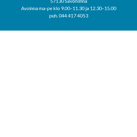
57130 Savonlinna
Avoinna ma-pe klo 9.00–11.30 ja 12.30–15.00
puh. 044 417 4053
KERIMÄEN YHTEISPALVELUPISTE
Kerimäentie 6
58200 Kerimäki
Avoinna ke-to klo 9.00–12.00 ja 12.30–15.00.
PUNKAHARJUN YHTEISPALVELUPISTE
Kauppatie 20
58500 Punkaharju
Avoinna ma-ti klo 9.00–12.00 ja 12.30–15.30.
Saavutettavuusseloste