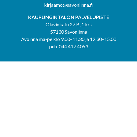
kirjaamo@savonlinna.fi
KAUPUNGINTALON PALVELUPISTE
Olavinkatu 27 B, 1.krs
57130 Savonlinna
Avoinna ma-pe klo 9.00–11.30 ja 12.30–15.00
puh. 044 417 4053
KERIMÄEN YHTEISPALVELUPISTE
Kerimäentie 6
58200 Kerimäki
Avoinna ke-to klo 9.00–12.00 ja 12.30–15.00.
PUNKAHARJUN YHTEISPALVELUPISTE
Kauppatie 20
58500 Punkaharju
Avoinna ma-ti klo 9.00–12.00 ja 12.30–15.30.