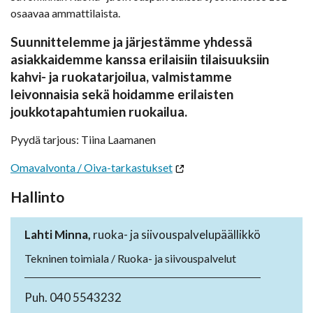
osaavaa ammattilaista.
Suunnittelemme ja järjestämme yhdessä
asiakkaidemme kanssa erilaisiin tilaisuuksiin
kahvi- ja ruokatarjoilua, valmistamme
leivonnaisia sekä hoidamme erilaisten
joukkotapahtumien ruokailua.
Pyydä tarjous: Tiina Laamanen
Omavalvonta / Oiva-tarkastukset
Hallinto
Lahti Minna,
ruoka- ja siivouspalvelupäällikkö
Tekninen toimiala / Ruoka- ja siivouspalvelut
Puh. 040 5543232