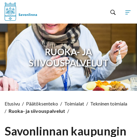
Hyppää sisältöön
RUOKA- JA
SIIVOUSPALVELUT
Etusivu
/
Päätöksenteko
/
Toimialat
/
Tekninen toimiala
/
Ruoka- ja siivouspalvelut
/
Savonlinnan kaupungin