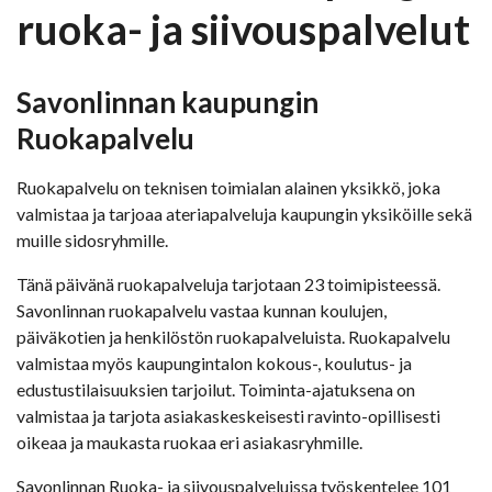
ruoka- ja siivouspalvelut
Savonlinnan kaupungin
Ruokapalvelu
Ruokapalvelu on teknisen toimialan alainen yksikkö, joka
valmistaa ja tarjoaa ateriapalveluja kaupungin yksiköille sekä
muille sidosryhmille.
Tänä päivänä ruokapalveluja tarjotaan 23 toimipisteessä.
Savonlinnan ruokapalvelu vastaa kunnan koulujen,
päiväkotien ja henkilöstön ruokapalveluista. Ruokapalvelu
valmistaa myös kaupungintalon kokous-, koulutus- ja
edustustilaisuuksien tarjoilut. Toiminta-ajatuksena on
valmistaa ja tarjota asiakaskeskeisesti ravinto-opillisesti
oikeaa ja maukasta ruokaa eri asiakasryhmille.
Savonlinnan Ruoka- ja siivouspalveluissa työskentelee 101