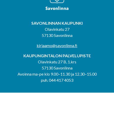
SAVONLINNAN KAUPUNKI
Olavinkatu 27
57130 Savonlinna
kirjaamo@savonlinna.fi
KAUPUNGINTALON PALVELUPISTE
Olavinkatu 27 B, 1.krs
57130 Savonlinna
Avoinna ma-pe klo 9.00–11.30 ja 12.30–15.00
puh. 044 417 4053
KERIMÄEN YHTEISPALVELUPISTE
Kerimäentie 6
58200 Kerimäki
Avoinna ke-to klo 9.00–12.00 ja 12.30–15.00.