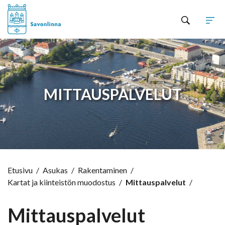
Hyppää sisältöön
MITTAUSPALVELUT
Etusivu
/
Asukas
/
Rakentaminen
/
Kartat ja kiinteistön muodostus
/
Mittauspalvelut
/
Mittauspalvelut