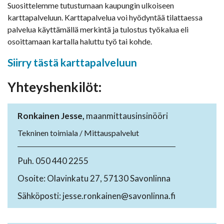
Suosittelemme tutustumaan kaupungin ulkoiseen
karttapalveluun. Karttapalvelua voi hyödyntää tilattaessa
palvelua käyttämällä merkintä ja tulostus työkalua eli
osoittamaan kartalla haluttu työ tai kohde.
Siirry tästä karttapalveluun
Yhteyshenkilöt
:
Ronkainen Jesse,
maanmittausinsinööri
Tekninen toimiala / Mittauspalvelut
Puh. 050 440 2255
Osoite: Olavinkatu 27, 57130 Savonlinna
Sähköposti: jesse.ronkainen@savonlinna.fi