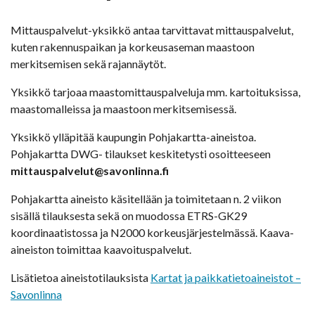
Mittauspalvelut-yksikkö antaa tarvittavat mittauspalvelut,
kuten rakennuspaikan ja korkeusaseman maastoon
merkitsemisen sekä rajannäytöt.
Yksikkö tarjoaa maastomittauspalveluja mm. kartoituksissa,
maastomalleissa ja maastoon merkitsemisessä.
Yksikkö ylläpitää kaupungin Pohjakartta-aineistoa.
Pohjakartta DWG- tilaukset keskitetysti osoitteeseen
mittauspalvelut@savonlinna.fi
Pohjakartta aineisto käsitellään ja toimitetaan n. 2 viikon
sisällä tilauksesta sekä on muodossa ETRS-GK29
koordinaatistossa ja N2000 korkeusjärjestelmässä. Kaava-
aineiston toimittaa kaavoituspalvelut.
Lisätietoa aineistotilauksista
Kartat ja paikkatietoaineistot –
Savonlinna