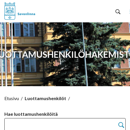
Hyppää sisältöön
UOTTAMUSHENKILÖHAKEMIS
Etusivu
/
Luottamushenkilöt
/
Hae luottamushenkilöitä