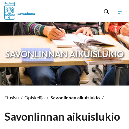
Hyppää sisältöön
SAVONLINNAN AIKUISLUKIO
Etusivu
/
Opiskelija
/
Savonlinnan aikuislukio
/
Savonlinnan aikuislukio