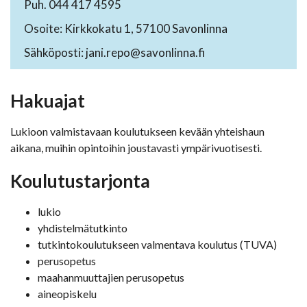
Puh. 044 417 4595
Osoite: Kirkkokatu 1, 57100 Savonlinna
Sähköposti: jani.repo@savonlinna.fi
Hakuajat
Lukioon valmistavaan koulutukseen kevään yhteishaun
aikana, muihin opintoihin joustavasti ympärivuotisesti.
Koulutustarjonta
lukio
yhdistelmätutkinto
tutkintokoulutukseen valmentava koulutus (TUVA)
perusopetus
maahanmuuttajien perusopetus
aineopiskelu