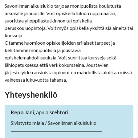
Savonlinnan aikuislukio tarjoaa monipuolista koulutusta
aikuisille ja nuorille. Voit opiskella lukion oppimäärän,
suorittaa ylioppilastutkinnon tai opiskella
peruskouluopintoja. Voit myös opiskella yksittäisiä aineita tai
kursseja.
Otamme huomioon opiskelijoiden erilaiset tarpeet ja
kehitämme monipuolisia ja joustavia
opiskelumahdollisuuksia. Voit suorittaa kursseja sekä
lähiopetuksessa että verkkokursseina. Joustavien
järjestelyiden ansioista opinnot on mahdollista aloittaa missä
vaiheessa lukuvuotta tahansa.
Yhteyshenkilö
Repo Jani,
apulaisrehtori
Sivistystoimiala / Savonlinnan aikuislukio