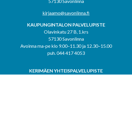
57130 Savonlinna
kirjaamo@savonlinna.fi
KAUPUNGINTALON PALVELUPISTE
Olavinkatu 27 B, 1.krs
57130 Savonlinna
Avoinna ma-pe klo 9.00–11.30 ja 12.30–15.00
puh. 044 417 4053
KERIMÄEN YHTEISPALVELUPISTE
Kerimäentie 6
58200 Kerimäki
Avoinna ke-to klo 9.00–12.00 ja 12.30–15.00.
PUNKAHARJUN YHTEISPALVELUPISTE
Kauppatie 20
58500 Punkaharju
Avoinna ma-ti klo 9.00–12.00 ja 12.30–15.30.