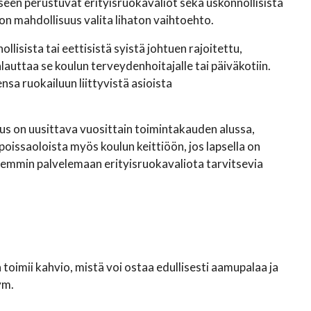
seen perustuvat erityisruokavaliot sekä uskonnollisista
sa on mahdollisuus valita lihaton vaihtoehto.
llisista tai eettisistä syistä johtuen rajoitettu,
alauttaa se koulun terveydenhoitajalle tai päiväkotiin.
sa ruokailuun liittyvistä asioista
itus on uusittava vuosittain toimintakauden alussa,
oissaoloista myös koulun keittiöön, jos lapsella on
remmin palvelemaan erityisruokavaliota tarvitsevia
toimii kahvio, mistä voi ostaa edullisesti aamupalaa ja
ym.