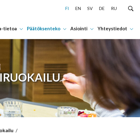
FI
EN
SV
DE
RU
a-tietoa
Päätöksenteko
Asiointi
Yhteystiedot
TIRUOKAILU
okailu
/