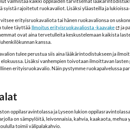
ut valmistaa kaikki oppilaiden tarvitsemat lääkärintodistuk
tä syistä rajoitetut ruokavaliot. Lisäksi yläasteilla ja lukiois
rvitsee erityisruokavaliota tai hänen ruokavalionsa on uskonno
 tulee täyttää
Ilmoitus erityisruokavaliosta -kaavake
ja p
hemmat ovat aina tervetulleita keskustelemaan kaikista lasten
luhenkilökunnan kanssa.
avalion tulee perustua siis aina lääkärintodistukseen ja ilmo
 elokuussa. Lisäksi vanhempien toivotaan ilmoittavan lasten p
öllinen erityisruokavalio. Näin pystymme ruokapalvelussa pa
alat
ston oppilasravintolassa ja Lyseon lukion oppilasravintolassa 
Tarjolla on sämpylöitä, leivonnaisia, kahvia, kaakaota, mehua 
oululla toimii välipalakahvio.