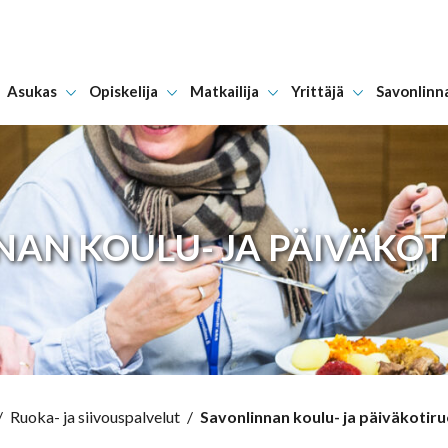
Asukas
Opiskelija
Matkailija
Yrittäjä
Savonlinn
Hyppää sisältöön
AN KOULU- JA PÄIVÄKO
/
Ruoka- ja siivouspalvelut
/
Savonlinnan koulu- ja päiväkotiru