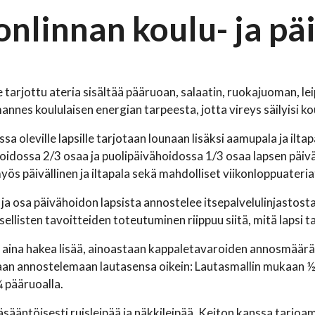
onlinnan koulu- ja pä
le tarjottu ateria sisältää pääruoan, salaatin, ruokajuoman, le
annes koululaisen energian tarpeesta, jotta vireys säilyisi ko
a oleville lapsille tarjotaan lounaan lisäksi aamupala ja ilta
idossa 2/3 osaa ja puolipäivähoidossa 1/3 osaa lapsen päivä
yös päivällinen ja iltapala sekä mahdolliset viikonloppuateria
 ja osa päivähoidon lapsista annostelee itsepalvelulinjastost
llisten tavoitteiden toteutuminen riippuu siitä, mitä lapsi ta
aina hakea lisää, ainoastaan kappaletavaroiden annosmäärää 
aan annostelemaan lautasensa oikein: Lautasmallin mukaan ½ lau
¼ pääruoalla.
äsääntöisesti ruisleipää ja näkkileipää. Keiton kanssa tarjoa