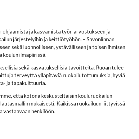
n ohjaamista ja kasvamista työn arvostukseen ja
lun järjestelyihin ja keittiötyöhön. – Savonlinnan
een sekä luonnolliseen, ystävälliseen ja toisen ihmisen
koulun ilmapiirissä.
ksellisia sekä kasvatuksellisia tavoitteita. Ruoan tulee
ittuja terveyttä ylläpitäviä ruokailutottumuksia, hyviä
a- ja tapakulttuuria.
me, että kotona keskusteltaisiin kouluruokailun
lautasmallin mukaisesti. Kaikissa ruokailuun liittyvissä
ta vastaavaan henkilöön.