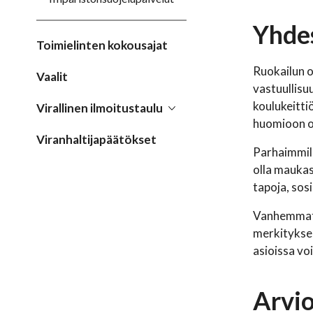
Yhde
Toimielinten kokousajat
Ruokailun o
Vaalit
vastuullisu
koulukeitti
Virallinen ilmoitustaulu
huomioon ot
Viranhaltijapäätökset
Parhaimmill
olla maukas
tapoja, sos
Vanhemmat o
merkitykses
asioissa vo
Arvio