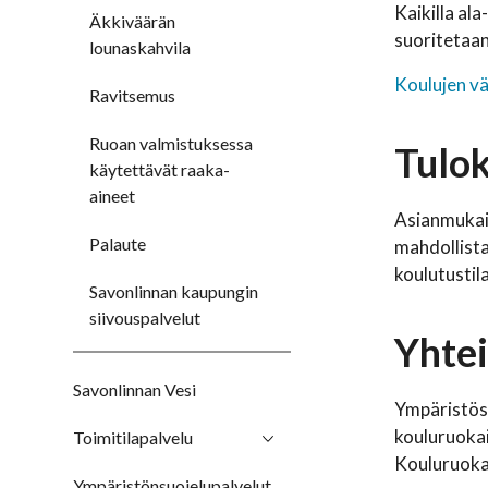
Kaikilla ala
Äkkiväärän
suoritetaan
lounaskahvila
Koulujen vä
Ravitsemus
Ruoan valmistuksessa
Tulok
käytettävät raaka-
aineet
Asianmukais
Palaute
mahdollista
koulutustila
Savonlinnan kaupungin
siivouspalvelut
Yhte
Savonlinnan Vesi
Ympäristös
kouluruokai
Toimitilapalvelu
Kouluruokai
Ympäristönsuojelupalvelut