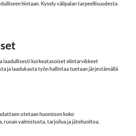
 edulliseen hintaan. Kysely välipalan tarpeellisuudesta
kset
a laadullisesti korkeatasoiset elintarvikkeet
a ja laadukasta työn hallintaa tuetaan järjestämällä
noudattaen otetaan huomioon koko
 ruoan valmistusta, tarjoilua ja jätehuoltoa.