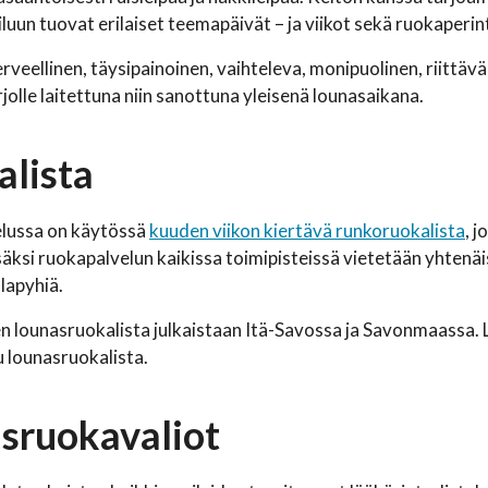
luun tuovat erilaiset teemapäivät – ja viikot sekä ruokaperi
erveellinen, täysipainoinen, vaihteleva, monipuolinen, riittäv
rjolle laitettuna niin sanottuna yleisenä lounasaikana.
lista
lussa on käytössä
kuuden viikon kiertävä runkoruokalista
, 
isäksi ruokapalvelun kaikissa toimipisteissä vietetään yhtenä
hlapyhiä.
en lounasruokalista julkaistaan Itä-Savossa ja Savonmaassa. L
 lounasruokalista.
isruokavaliot