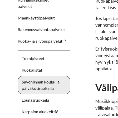
Ruokapalvel
palvelut
tai eettisis
Maankäyttöpalvelut
Jos lapsi ta
vanhempien
Rakennusvalvontapalvelut
Lisäksi van
ruokapalve
Ruoka- ja siivouspalvelut
Erityisruok
viimeistään
Toimipisteet
hyvin yksil
oppilaita.
Ruokalistat
Savonlinnan koulu- ja
Välip
päiväkotiruokailu
Lounasruokailu
Musiikkiopi
välipalaa. 
Karpalon aluekeittiö
Talvisalon k