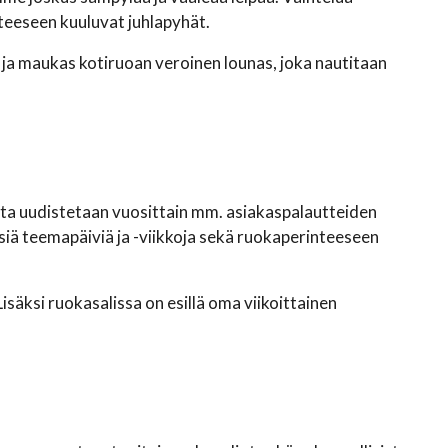
nteeseen kuuluvat juhlapyhät.
ä ja maukas kotiruoan veroinen lounas, joka nautitaan
jota uudistetaan vuosittain mm. asiakaspalautteiden
isiä teemapäiviä ja -viikkoja sekä ruokaperinteeseen
isäksi ruokasalissa on esillä oma viikoittainen