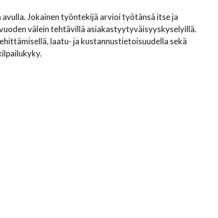
 avulla. Jokainen työntekijä arvioi työtänsä itse ja
vuoden välein tehtävillä asiakastyytyväisyyskyselyillä.
kehittämisellä, laatu- ja kustannustietoisuudella sekä
ilpailukyky.