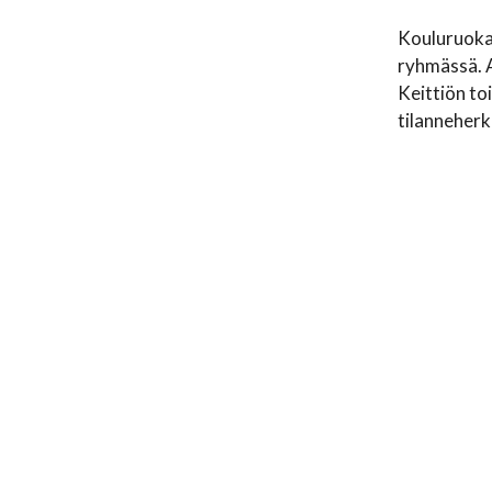
Kouluruokail
ryhmässä. A
Keittiön toi
tilanneherk