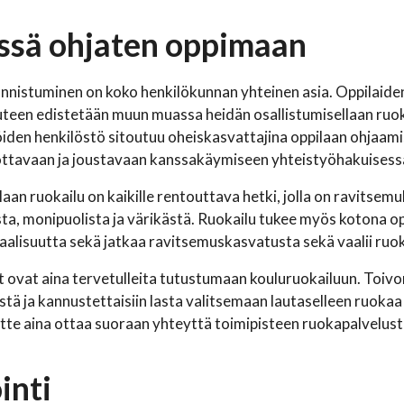
ssä ohjaten oppimaan
nnistuminen on koko henkilökunnan yhteinen asia. Oppilaide
uteen edistetään muun muassa heidän osallistumisellaan ruokai
öiden henkilöstö sitoutuu oheiskasvattajina oppilaan ohjaamis
tavaan ja joustavaan kanssakäymiseen yhteistyöhakuisessa 
aan ruokailu on kaikille rentouttava hetki, jolla on ravitsemu
ta, monipuolista ja värikästä. Ruokailu tukee myös kotona op
iaalisuutta sekä jatkaa ravitsemuskasvatusta sekä vaalii ruok
vat aina tervetulleita tutustumaan kouluruokailuun. Toivom
tä ja kannustettaisiin lasta valitsemaan lautaselleen ruokaa 
itte aina ottaa suoraan yhteyttä toimipisteen ruokapalvelus
inti