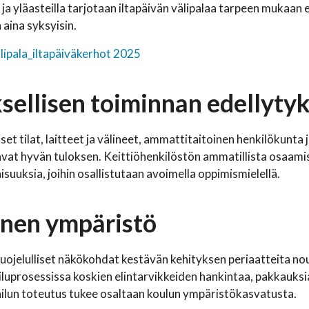
- ja yläasteilla tarjotaan iltapäivän välipalaa tarpeen mukaan
 aina syksyisin.
lipala_iltapäiväkerhot 2025
sellisen toiminnan edellyty
et tilat, laitteet ja välineet, ammattitaitoinen henkilökunta j
vat hyvän tuloksen. Keittiöhenkilöstön ammatillista osaamist
isuuksia, joihin osallistutaan avoimella oppimismielellä.
inen ympäristö
uojelulliset näkökohdat kestävän kehityksen periaatteita 
luprosessissa koskien elintarvikkeiden hankintaa, pakkauksia,
lun toteutus tukee osaltaan koulun ympäristökasvatusta.