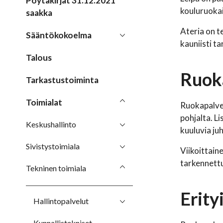
Pöytäkirjat 31.12.2021
kouluruokai
saakka
Ateria on t
Sääntökokoelma
kauniisti ta
Talous
Ruoka
Tarkastustoiminta
Toimialat
Ruokapalve
pohjalta. L
Keskushallinto
kuuluvia ju
Sivistystoimiala
Viikoittain
tarkennettu
Tekninen toimiala
Erity
Hallintopalvelut
Kunnallistekniset