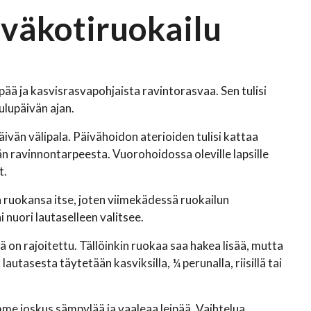
iväkotiruokailu
ipää ja kasvisrasvapohjaista ravintorasvaa. Sen tulisi
ulupäivän ajan.
päivän välipala. Päivähoidon aterioiden tulisi kattaa
n ravinnontarpeesta. Vuorohoidossa oleville lapsille
t.
a ruokansa itse, joten viimekädessä ruokailun
i nuori lautaselleen valitsee.
on rajoitettu. Tällöinkin ruokaa saa hakea lisää, mutta
tasesta täytetään kasviksilla, ¼ perunalla, riisillä tai
mme joskus sämpylää ja vaaleaa leipää. Vaihtelua