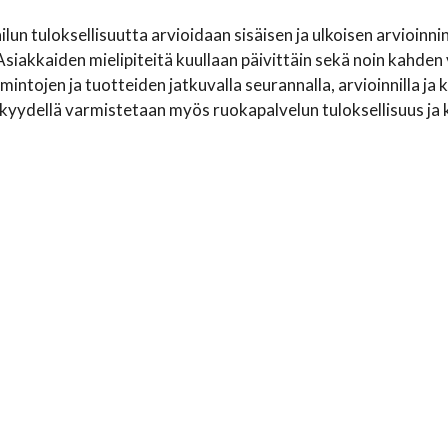
un tuloksellisuutta arvioidaan sisäisen ja ulkoisen arvioinnin
siakkaiden mielipiteitä kuullaan päivittäin sekä noin kahden 
mintojen ja tuotteiden jatkuvalla seurannalla, arvioinnilla ja 
kyydellä varmistetaan myös ruokapalvelun tuloksellisuus ja k