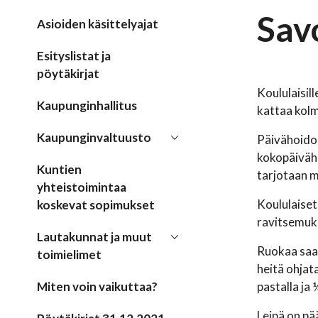
Sav
Asioiden käsittelyajat
Esityslistat ja
pöytäkirjat
Koululaisil
Kaupunginhallitus
kattaa kolm
Kaupunginvaltuusto
Päivähoidoss
kokopäiväho
Kuntien
tarjotaan m
yhteistoimintaa
Koululaiset
koskevat sopimukset
ravitsemukse
Lautakunnat ja muut
Ruokaa saa 
toimielimet
heitä ohjat
Miten voin vaikuttaa?
pastalla ja 
Leipä on pä