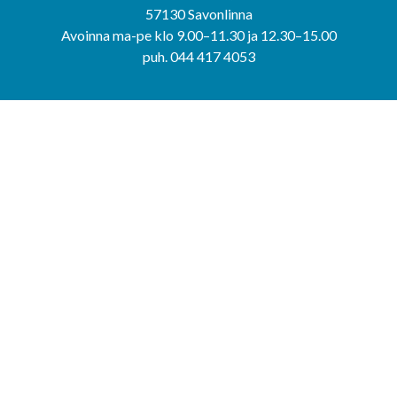
57130 Savonlinna
Avoinna ma-pe klo 9.00–11.30 ja 12.30–15.00
puh. 044 417 4053
KERIMÄEN YHTEISPALVELUPISTE
Kerimäentie 6
58200 Kerimäki
Avoinna ke-to klo 9.00–12.00 ja 12.30–15.00.
PUNKAHARJUN YHTEISPALVELUPISTE
Kauppatie 20
58500 Punkaharju
Avoinna ma-ti klo 9.00–12.00 ja 12.30–15.30.
Saavutettavuusseloste