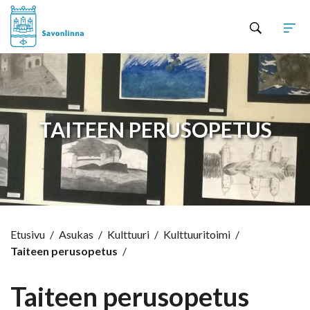
Hyppää sisältöön
TAITEEN PERUSOPETUS
Etusivu
/
Asukas
/
Kulttuuri
/
Kulttuuritoimi
/
Taiteen perusopetus
/
Taiteen perusopetus