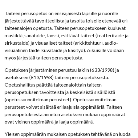
Taiteen perusopetus on ensisijaisesti lapsille ja nuorille
järjestettävää tavoitteellista ja tasolta toiselle etenevää eri
taiteenalojen opetusta. Taiteen perusopetukseen kuuluvat
musiikki, sanataide, tanssi, esittävät taiteet (teatteritaide ja
sirkustaide) ja visuaaliset taiteet (arkkitehtuuri, audio-
visuaalinen taide, kuvataide ja käsityö). Aikuisille voidaan
myös järjestää taiteen perusopetusta.
Opetuksen järjestäminen perustuu lakiin (633/1998) ja
asetukseen (813/1998) taiteen perusopetuksesta.
Opetushallitus päättää taiteenaloittain taiteen
perusopetuksen tavoitteista ja keskeisistä sisällöistä
(opetussuunnitelman perusteet). Opetussuunnitelman
perusteet voivat sisältää erilaajuisia oppimääriä. Taiteen
perusopetuksesta annetun asetuksen mukaan oppimäärät
ovat yleinen oppimäärä ja laaja oppimäärä.
Yleisen oppimäärän mukaisen opetuksen tehtävänä on luoda