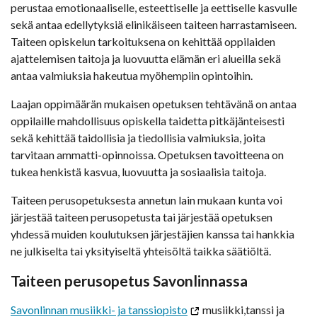
perustaa emotionaaliselle, esteettiselle ja eettiselle kasvulle
sekä antaa edellytyksiä elinikäiseen taiteen harrastamiseen.
Taiteen opiskelun tarkoituksena on kehittää oppilaiden
ajattelemisen taitoja ja luovuutta elämän eri alueilla sekä
antaa valmiuksia hakeutua myöhempiin opintoihin.
Laajan oppimäärän mukaisen opetuksen tehtävänä on antaa
oppilaille mahdollisuus opiskella taidetta pitkäjänteisesti
sekä kehittää taidollisia ja tiedollisia valmiuksia, joita
tarvitaan ammatti-opinnoissa. Opetuksen tavoitteena on
tukea henkistä kasvua, luovuutta ja sosiaalisia taitoja.
Taiteen perusopetuksesta annetun lain mukaan kunta voi
järjestää taiteen perusopetusta tai järjestää opetuksen
yhdessä muiden koulutuksen järjestäjien kanssa tai hankkia
ne julkiselta tai yksityiseltä yhteisöltä taikka säätiöltä.
Taiteen perusopetus Savonlinnassa
Savonlinnan musiikki- ja tanssiopisto
musiikki,tanssi ja