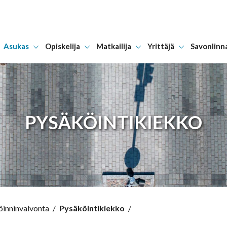
Asukas
Opiskelija
Matkailija
Yrittäjä
Savonlinn
Hyppää sisältöön
PYSÄKÖINTIKIEKKO
inninvalvonta
/
Pysäköintikiekko
/