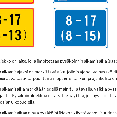
iekko on laite, jolla ilmoitetaan pysäköinnin alkamisaika (saa
 alkamisajaksi on merkittävä aika, jolloin ajoneuvo pysäköi
euraava tasa- tai puolitunti riippuen siitä, kumpi ajankohta on
 alkamisaika merkitään edellä mainitulla tavalla, vaikka pysä
jasta. Pysäköintikiekkoa ei tarvitse käyttää, jos pysäköinti
ajan ulkopuolella.
 alkamisaikaa ei saa pysäköintikiekon käyttövelvollisuude