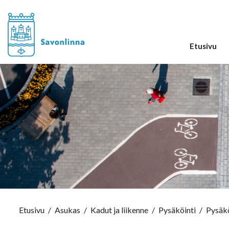
Etusivu
Etusivu
/
Asukas
/
Kadut ja liikenne
/
Pysäköinti
/
Pysäkö