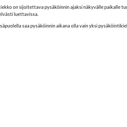
ekko on sijoitettava pysäköinnin ajaksi näkyvälle paikalle tuu
lvästi luettavissa.
isäpuolella saa pysäköinnin aikana olla vain yksi pysäköintikie