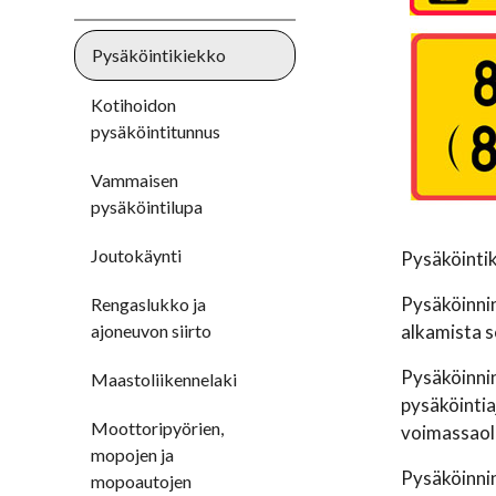
Pysäköintikiekko
Kotihoidon
pysäköintitunnus
Vammaisen
pysäköintilupa
Joutokäynti
Pysäköintik
Pysäköinnin
Rengaslukko ja
ajoneuvon siirto
alkamista s
Pysäköinnin
Maastoliikennelaki
pysäköintia
Moottoripyörien,
voimassaolo
mopojen ja
Pysäköinnin
mopoautojen