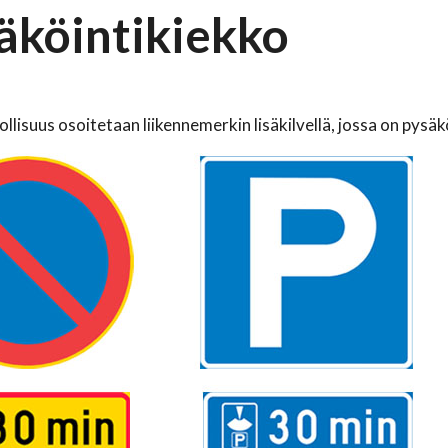
äköintikiekko
llisuus osoitetaan liikennemerkin lisäkilvellä, jossa on pysäk