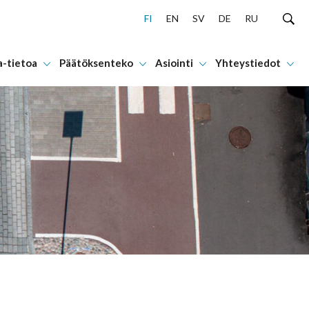
FI
EN
SV
DE
RU
a-tietoa
Päätöksenteko
Asiointi
Yhteystiedot