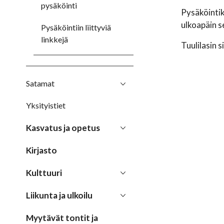
pysäköinti
Pysäköintiki
ulkoapäin se
Pysäköintiin liittyviä
linkkejä
Tuulilasin s
Satamat
Yksityistiet
Kasvatus ja opetus
Kirjasto
Kulttuuri
Liikunta ja ulkoilu
Myytävät tontit ja