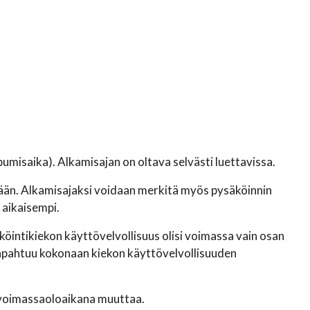
pumisaika). Alkamisajan on oltava selvästi luettavissa.
dään. Alkamisajaksi voidaan merkitä myös pysäköinnin
 aikaisempi.
köintikiekon käyttövelvollisuus olisi voimassa vain osan
 tapahtuu kokonaan kiekon käyttövelvollisuuden
n voimassaoloaikana muuttaa.