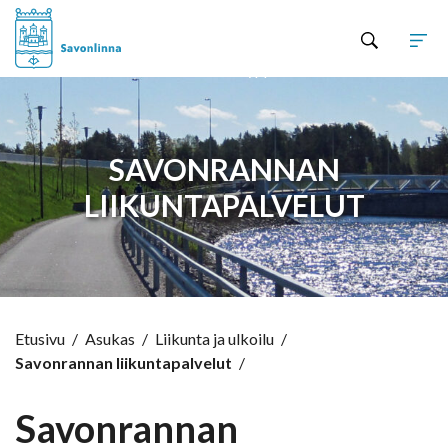
Hyppää sisältöön
SAVONRANNAN
LIIKUNTAPALVELUT
Etusivu
/
Asukas
/
Liikunta ja ulkoilu
/
Savonrannan liikuntapalvelut
/
Savonrannan