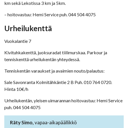
km sekä Lekotissa 3 km ja 5km.
– hoitovastuu: Hemi Service puh. 044 504 4075
Urheilukenttä
Vuokalantie 7
Kivituhkakenttä, juoksuradat tiilimurskaa. Parkour ja
tenniskenttä urheilukentän yhteydessä.
Tenniskentän varaukset ja avaimien nouto/palautus:
Sale Savonranta Kolmitähkäntie 2 B Puh. 010 764 0720.
Hinta 10€/h
Urheilukentän, yleisen uimarannan hoitovastuu: Hemi Service
puh. 044 504 4075
Räty Simo,
vapaa-aikapäällikkö