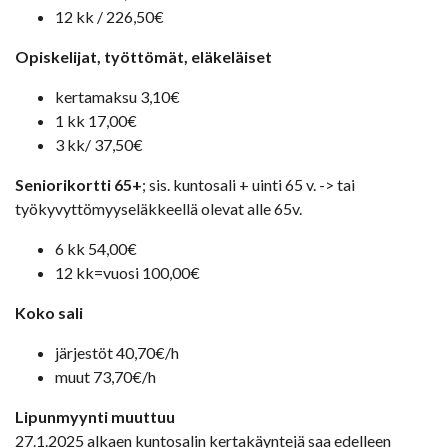
12 kk / 226,50€
Opiskelijat, työttömät, eläkeläiset
kertamaksu 3,10€
1 kk 17,00€
3 kk/ 37,50€
Seniorikortti 65+
; sis. kuntosali + uinti 65 v. -> tai
työkyvyttömyyseläkkeellä olevat alle 65v.
6 kk 54,00€
12 kk=vuosi 100,00€
Koko sali
järjestöt 40,70€/h
muut 73,70€/h
Lipunmyynti muuttuu
27.1.2025 alkaen kuntosalin kertakäyntejä saa edelleen