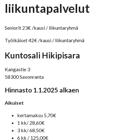
liikuntapalvelut
Seniorit 23€ /kausi / liikuntaryhmä
Työikäiset 42€ /kausi / liikuntaryhmä
Kuntosali Hikipisara
Kangastie 3
58300 Savonranta
Hinnasto 1.1.2025 alkaen
Aikuiset
kertamaksu 5,70€
1 kk/ 28,60€
3 kk/ 68,50€
6 kk / 125,00€