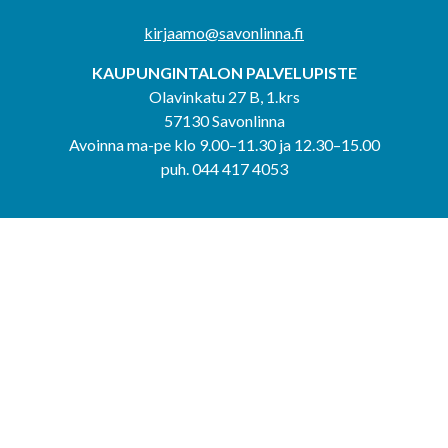
kirjaamo@savonlinna.fi
KAUPUNGINTALON PALVELUPISTE
Olavinkatu 27 B, 1.krs
57130 Savonlinna
Avoinna ma-pe klo 9.00–11.30 ja 12.30–15.00
puh. 044 417 4053
KERIMÄEN YHTEISPALVELUPISTE
Kerimäentie 6
58200 Kerimäki
Avoinna ke-to klo 9.00–12.00 ja 12.30–15.00.
PUNKAHARJUN YHTEISPALVELUPISTE
Kauppatie 20
58500 Punkaharju
Avoinna ma-ti klo 9.00–12.00 ja 12.30–15.30.