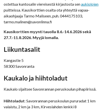
ostettua kuntosalin viereisestä kirjastosta sen
aukiolojen
puitteissa. Kausikorttien osalta ota yhteyttä vapaa-
aikaohjaaja Tarmo Maliseen, puh. 0444175103,
tarmo.malinen@savonlinna.fi
Kausikorttien myynti tauolla 8.6.-14.6.2026 sekä
27.7.-11.8.2026. Myyjä lomalla.
Liikuntasalit
Kangastie 5
58300 Savonranta
Kaukalo ja hiihtoladut
Kaukalo sijaitsee Savonrannan peruskoulun pihapiirissä.
Hiihtoladut
: Savonrannan peruskoulun pururadat 1 km
valaistu, 2 km ja 3 km, Kirveslahden lenkki 8