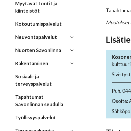
Myytävät tontit ja
Tapahtuman
kiinteistöt
Muutokset m
Kotoutumispalvelut
Neuvontapalvelut
Lisätie
Nuorten Savonlinna
Kosonen 
Rakentaminen
kulttuur
Sivistyst
Sosiaali- ja
terveyspalvelut
Puh. 04
Tapahtumat
Osoite: 
Savonlinnan seudulla
Sähköpos
Työllisyyspalvelut
Terveysvalvonta