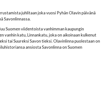
rustamista juhlitaan joka vuosi Pyhän Olavin päivänä
nä Savonlinnassa.
kuuluu Suomen viidentoista vanhimman kaupungin
n vanhin katu, Linnankatu, joka on aikoinaan kulkenut
eksi tai Suureksi Savon tieksi. Olavinlinna puolestaan on
ailuhistoriansa ansiosta Savonlinna on Suomen