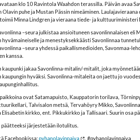
avataan klo 10 Ravintola Waahdon terassilla. Päivän avaa S
Olavin puhe ja Mustan Pässin nimeäminen. Laulajavieraana o
toimii Minna Lindgren ja vieraana tiede- ja kulttuuriministeri
avonlinna –seura julkistaa ansioituneen savonlinnalaisen eli 
n hyvämaineiselle ja menestyksekkäästi Savonlinnaa tunnetuk
avonlinna –seura yhdessä paikallismedioiden, Savonmaa-lehd
len kanssa.
 kaupunki jakaa Savonlinna-mitalin/-mitalit, joka myönnetä
 kaupungin hyväksi. Savonlinna-mitaleita on jaettu jo vuod
upunginhallitus.
ikkoina ovat Satamapuisto, Kauppatorin torilava, Törninpyö
tuurikellari, Talvisalon metsä, Tervahöyry Mikko, Savonlin
a Elisabetin kirkko, ent. Pikkukirkko ja Tallisaari. Suurin os
 päätteeksi järjestetään ilotulitus.
tä Facebookissa:
pyhanolavinpaiva
, #pyhanolavinpaiva