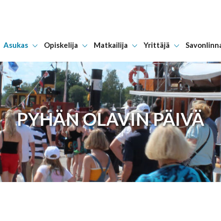
Asukas
Opiskelija
Matkailija
Yrittäjä
Savonlinn
Hyppää sisältöön
PYHÄN OLAVIN PÄIVÄ