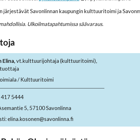
 järjestävät Savonlinnan kaupungin kulttuuritoimi ja Savon
ahdollisia. Ulkoilmatapahtumissa säävaraus.
toja
Elina,
vt.kulttuurijohtaja (kulttuuritoimi),
ituottaja
oimiala / Kulttuuritoimi
4 417 5444
Asemantie 5, 57100 Savonlinna
ti: elina.kosonen@savonlinna.fi