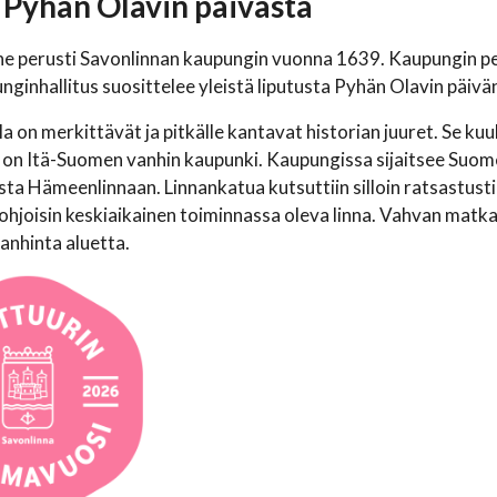
 Pyhän Olavin päivästä
he perusti Savonlinnan kaupungin vuonna 1639. Kaupungin pe
nginhallitus suosittelee yleistä liputusta Pyhän Olavin päivä
la on merkittävät ja pitkälle kantavat historian juuret. Se 
 on Itä-Suomen vanhin kaupunki. Kaupungissa sijaitsee Suome
sta Hämeenlinnaan. Linnankatua kutsuttiin silloin ratsastusti
hjoisin keskiaikainen toiminnassa oleva linna. Vahvan matk
anhinta aluetta.