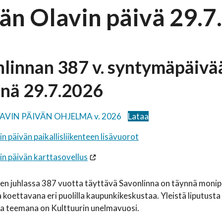
än Olavin päivä 29.7.
linnan 387 v. syntymäpäivää
änä 29.7.2026
VIN PÄIVÄN OHJELMA v. 2026
Lataa
n päivän paikallisliikenteen lisävuorot
n päivän karttasovellus
n juhlassa 387 vuotta täyttävä Savonlinna on täynnä monip
ja koettavana eri puolilla kaupunkikeskustaa. Yleistä liputust
a teemana on Kulttuurin unelmavuosi.