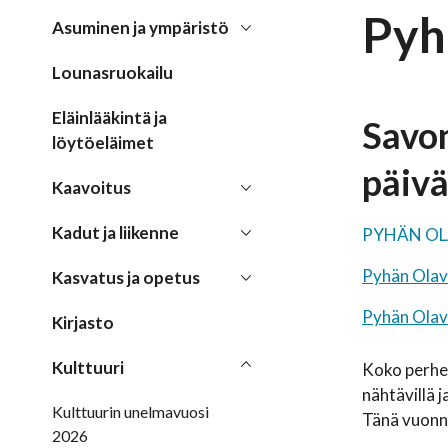
Pyh
Asuminen ja ympäristö
Lounasruokailu
Eläinlääkintä ja
Savon
löytöeläimet
päiv
Kaavoitus
Kadut ja liikenne
PYHÄN OLA
Pyhän Olavi
Kasvatus ja opetus
Pyhän Olavi
Kirjasto
Kulttuuri
Koko perhee
nähtävillä 
Kulttuurin unelmavuosi
Tänä vuonn
2026