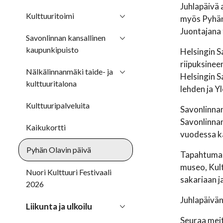
Juhlapäivä 
Kulttuuritoimi
myös Pyhän 
Juontajana 
Savonlinnan kansallinen
kaupunkipuisto
Helsingin S
riipuksinee
Nälkälinnanmäki taide- ja
Helsingin S
kulttuuritalona
lehden ja Y
Kulttuuripalveluita
Savonlinnan
Savonlinnan
Kaikukortti
vuodessa ka
Pyhän Olavin päivä
Tapahtumapa
museo, Kult
Nuori Kulttuuri Festivaali
sakariaan j
2026
Juhlapäivän
Liikunta ja ulkoilu
Seuraa mei