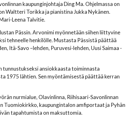
avonlinnan kaupunginjohtaja Ding Ma. Ohjelmassa on
n Waltteri Torikka ja pianistina Jukka Nykänen.
 Mari-Leena Talvitie.
Mustan Pässin. Arvonimi myönnetään siihen liittyvine
si tehneelle henkilölle. Mustasta Pässistä päättää
en, Itä-Savo –lehden, Puruvesi-lehden, Uusi Saimaa -
än tunnustukseksi ansiokkaasta toiminnasta
esta 1975 lähtien. Sen myöntämisestä päättää kerran
rän nurmialue, Olavinlinna, Riihisaari-Savonlinnan
nan Tuomiokirkko, kaupungintalon amfiportaat ja Pyhän
a päivän tapahtumista on maksuttomia.