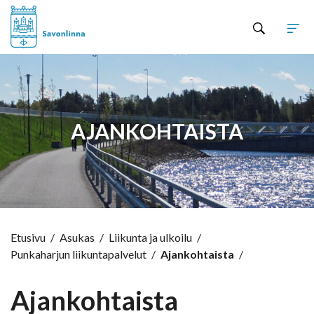
Hyppää sisältöön
AJANKOHTAISTA
Etusivu
/
Asukas
/
Liikunta ja ulkoilu
/
Punkaharjun liikuntapalvelut
/
Ajankohtaista
/
Ajankohtaista