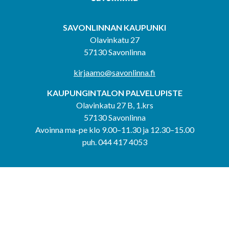
SAVONLINNAN KAUPUNKI
Olavinkatu 27
57130 Savonlinna
kirjaamo@savonlinna.fi
KAUPUNGINTALON PALVELUPISTE
Olavinkatu 27 B, 1.krs
57130 Savonlinna
Avoinna ma-pe klo 9.00–11.30 ja 12.30–15.00
puh. 044 417 4053
KERIMÄEN YHTEISPALVELUPISTE
Kerimäentie 6
58200 Kerimäki
Avoinna ke-to klo 9.00–12.00 ja 12.30–15.00.