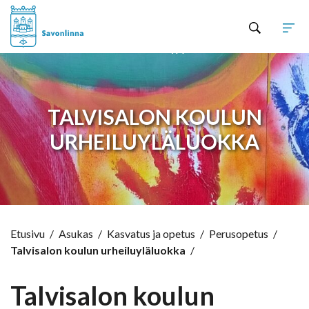
Hyppää sisältöön
TALVISALON KOULUN
URHEILUYLÄLUOKKA
Etusivu
/
Asukas
/
Kasvatus ja opetus
/
Perusopetus
/
Talvisalon koulun urheiluyläluokka
/
Talvisalon koulun