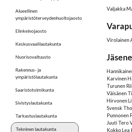
Valjakka M
Alueellinen
ympäristöterveydenhuoltojaosto
Varapu
Elinkeinojaosto
Virolainen 
Keskusvaalilautakunta
Jäsene
Nuorisovaltuusto
Rakennus- ja
Hannikainen
ympäristölautakunta
Karvinen H
Turunen Rii
Saaristotoimikunta
Väisänen T
Hirvonen Li
Sivistyslautakunta
Svensk Tho
Punnonen P
Tarkastuslautakunta
Juuti Tero 
Tekninen lautakunta
Kokko Lea 