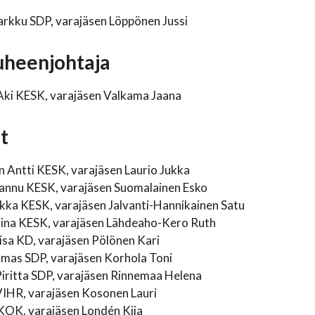
arkku SDP, varajäsen Löppönen Jussi
heenjohtaja
Aki KESK, varajäsen Valkama Jaana
t
 Antti KESK, varajäsen Laurio Jukka
annu KESK, varajäsen Suomalainen Esko
kka KESK, varajäsen Jalvanti-Hannikainen Satu
iina KESK, varajäsen Lähdeaho-Kero Ruth
isa KD, varajäsen Pölönen Kari
mas SDP, varajäsen Korhola Toni
iritta SDP, varajäsen Rinnemaa Helena
VIHR, varajäsen Kosonen Lauri
KOK, varajäsen Londén Kiia