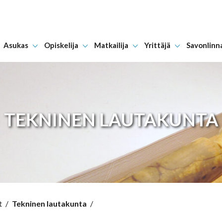
Asukas
Opiskelija
Matkailija
Yrittäjä
Savonlinn
Hyppää sisältöön
TEKNINEN LAUTAKUNTA
t
/
Tekninen lautakunta
/