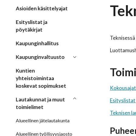
Tek
Asioiden käsittelyajat
Esityslistat ja
pöytäkirjat
Teknisessä 
Kaupunginhallitus
Luottamush
Kaupunginvaltuusto
Toim
Kuntien
yhteistoimintaa
koskevat sopimukset
Kokousajat
Lautakunnat ja muut
Esityslistat
toimielimet
Teknisen l
Alueellinen jätelautakunta
Puheen
Alueellinen työllisyysjaosto