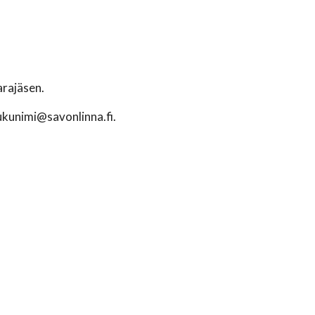
arajäsen.
ukunimi@savonlinna.fi.