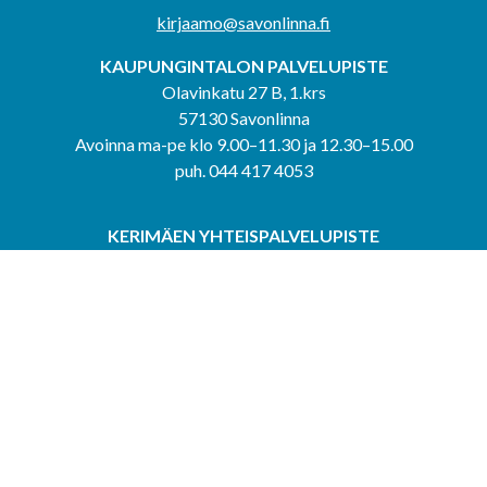
kirjaamo@savonlinna.fi
KAUPUNGINTALON PALVELUPISTE
Olavinkatu 27 B, 1.krs
57130 Savonlinna
Avoinna ma-pe klo 9.00–11.30 ja 12.30–15.00
puh. 044 417 4053
KERIMÄEN YHTEISPALVELUPISTE
Kerimäentie 6
58200 Kerimäki
Avoinna ke-to klo 9.00–12.00 ja 12.30–15.00.
PUNKAHARJUN YHTEISPALVELUPISTE
Kauppatie 20
58500 Punkaharju
Avoinna ma-ti klo 9.00–12.00 ja 12.30–15.30.