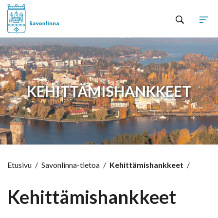
Hyppää sisältöön
KEHITTÄMISHANKKEET
Etusivu
/
Savonlinna-tietoa
/
Kehittämishankkeet
/
Kehittämishankkeet