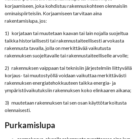
korjaamiseen, joka kohdistuu rakennuskohteen olennaisiin
ominaispiirteisiin. Korjaamiseen tarvitaan aina
rakentamislupa, jos:
1) korjataan tai muutetaan kaavan tai lain nojalla suojeltua
taikka historiallisesti tai rakennustaiteellisesti arvokasta
rakennusta tavalla, jolla on merkittävää vaikutusta
rakennuksen suojeltavalle tai rakennustaiteelliselle arvolle;
2) rakennuksen vaippaan tai teknisiin järjestelmiin liittyvällä
korjaus- tai muutostyöllä voidaan vaikuttaa merkittävästi
rakennuksen energiatehokkuuteen taikka energia- ja
ympäristövaikutuksiin rakennuksen koko elinkaaren aikana;
3) muutetaan rakennuksen tai sen osan käyttötarkoitusta
olennaisesti.
Purkamislupa
asemakaava-alueella rakennusta purettaessa aina kun