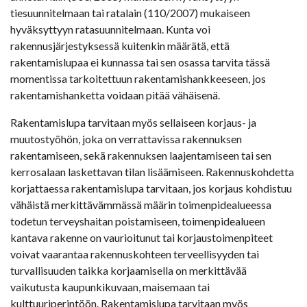
tiesuunnitelmaan tai ratalain (110/2007) mukaiseen
hyväksyttyyn ratasuunnitelmaan. Kunta voi
rakennusjärjestyksessä kuitenkin määrätä, että
rakentamislupaa ei kunnassa tai sen osassa tarvita tässä
momentissa tarkoitettuun rakentamishankkeeseen, jos
rakentamishanketta voidaan pitää vähäisenä.
Rakentamislupa tarvitaan myös sellaiseen korjaus- ja
muutostyöhön, joka on verrattavissa rakennuksen
rakentamiseen, sekä rakennuksen laajentamiseen tai sen
kerrosalaan laskettavan tilan lisäämiseen. Rakennuskohdetta
korjattaessa rakentamislupa tarvitaan, jos korjaus kohdistuu
vähäistä merkittävämmässä määrin toimenpidealueessa
todetun terveyshaitan poistamiseen, toimenpidealueen
kantava rakenne on vaurioitunut tai korjaustoimenpiteet
voivat vaarantaa rakennuskohteen terveellisyyden tai
turvallisuuden taikka korjaamisella on merkittävää
vaikutusta kaupunkikuvaan, maisemaan tai
kulttuuriperintöön. Rakentamislupa tarvitaan myös