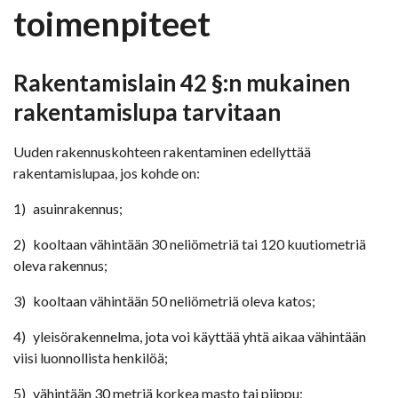
toimenpiteet
Rakentamislain 42 §:n mukainen
rakentamislupa tarvitaan
Uuden rakennuskohteen rakentaminen edellyttää
rakentamislupaa, jos kohde on:
1) asuinrakennus;
2) kooltaan vähintään 30 neliömetriä tai 120 kuutiometriä
oleva rakennus;
3) kooltaan vähintään 50 neliömetriä oleva katos;
4) yleisörakennelma, jota voi käyttää yhtä aikaa vähintään
viisi luonnollista henkilöä;
5) vähintään 30 metriä korkea masto tai piippu;