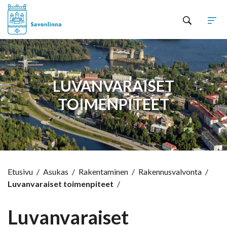
Hyppää sisältöön
LUVANVARAISET
TOIMENPITEET
Etusivu
/
Asukas
/
Rakentaminen
/
Rakennusvalvonta
/
Luvanvaraiset toimenpiteet
/
Luvanvaraiset