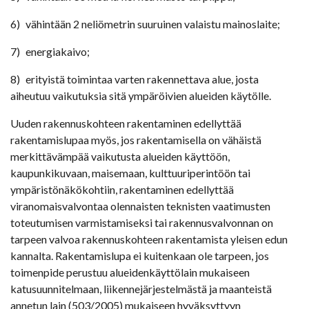
6) vähintään 2 neliömetrin suuruinen valaistu mainoslaite;
7) energiakaivo;
8) erityistä toimintaa varten rakennettava alue, josta
aiheutuu vaikutuksia sitä ympäröivien alueiden käytölle.
Uuden rakennuskohteen rakentaminen edellyttää
rakentamislupaa myös, jos rakentamisella on vähäistä
merkittävämpää vaikutusta alueiden käyttöön,
kaupunkikuvaan, maisemaan, kulttuuriperintöön tai
ympäristönäkökohtiin, rakentaminen edellyttää
viranomaisvalvontaa olennaisten teknisten vaatimusten
toteutumisen varmistamiseksi tai rakennusvalvonnan on
tarpeen valvoa rakennuskohteen rakentamista yleisen edun
kannalta. Rakentamislupa ei kuitenkaan ole tarpeen, jos
toimenpide perustuu alueidenkäyttölain mukaiseen
katusuunnitelmaan, liikennejärjestelmästä ja maanteistä
annetun lain (503/2005) mukaiseen hyväksyttyyn