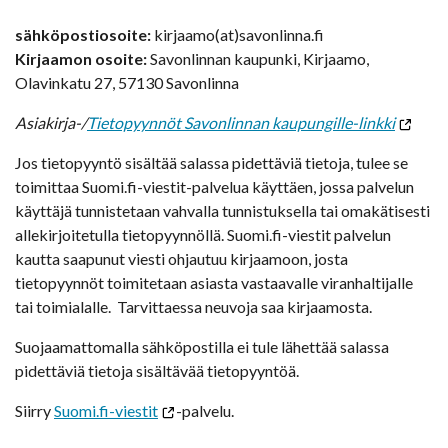
sähköpostiosoite:
kirjaamo(at)savonlinna.fi
Kirjaamon osoite:
Savonlinnan kaupunki, Kirjaamo,
Olavinkatu 27, 57130 Savonlinna
Asiakirja-/
Tietopyynnöt Savonlinnan kaupungille-linkki
Jos tietopyyntö sisältää salassa pidettäviä tietoja, tulee se
toimittaa Suomi.fi-viestit-palvelua käyttäen, jossa palvelun
käyttäjä tunnistetaan vahvalla tunnistuksella tai omakätisesti
allekirjoitetulla tietopyynnöllä. Suomi.fi-viestit palvelun
kautta saapunut viesti ohjautuu kirjaamoon, josta
tietopyynnöt toimitetaan asiasta vastaavalle viranhaltijalle
tai toimialalle. Tarvittaessa neuvoja saa kirjaamosta.
Suojaamattomalla sähköpostilla ei tule lähettää salassa
pidettäviä tietoja sisältävää tietopyyntöä.
Siirry
Suomi.fi-viestit
-palvelu.