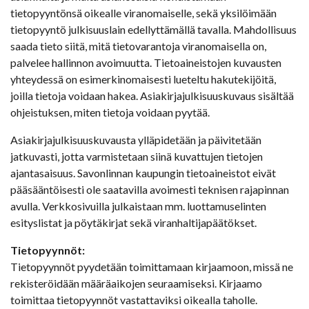
tietopyyntönsä oikealle viranomaiselle, sekä yksilöimään
tietopyyntö julkisuuslain edellyttämällä tavalla. Mahdollisuus
saada tieto siitä, mitä tietovarantoja viranomaisella on,
palvelee hallinnon avoimuutta. Tietoaineistojen kuvausten
yhteydessä on esimerkinomaisesti lueteltu hakutekijöitä,
joilla tietoja voidaan hakea. Asiakirjajulkisuuskuvaus sisältää
ohjeistuksen, miten tietoja voidaan pyytää.
Asiakirjajulkisuuskuvausta ylläpidetään ja päivitetään
jatkuvasti, jotta varmistetaan siinä kuvattujen tietojen
ajantasaisuus. Savonlinnan kaupungin tietoaineistot eivät
pääsääntöisesti ole saatavilla avoimesti teknisen rajapinnan
avulla. Verkkosivuilla julkaistaan mm. luottamuselinten
esityslistat ja pöytäkirjat sekä viranhaltijapäätökset.
Tietopyynnöt:
Tietopyynnöt pyydetään toimittamaan kirjaamoon, missä ne
rekisteröidään määräaikojen seuraamiseksi. Kirjaamo
toimittaa tietopyynnöt vastattaviksi oikealla taholle.