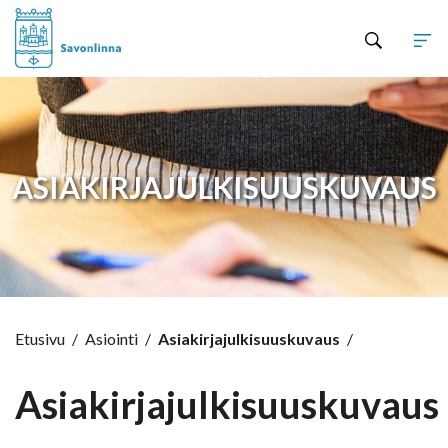
Hyppää sisältöön
ASIAKIRJAJULKISUUSKUVAUS
Etusivu
/
Asiointi
/
Asiakirjajulkisuuskuvaus
/
Asiakirjajulkisuuskuvaus