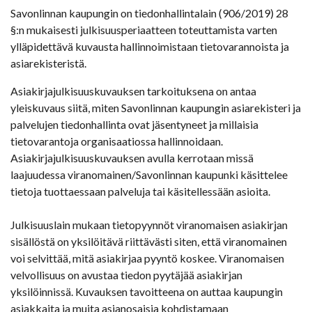
Savonlinnan kaupungin on tiedonhallintalain (906/2019) 28
§:n mukaisesti julkisuusperiaatteen toteuttamista varten
ylläpidettävä kuvausta hallinnoimistaan tietovarannoista ja
asiarekisteristä.
Asiakirjajulkisuuskuvauksen tarkoituksena on antaa
yleiskuvaus siitä, miten Savonlinnan kaupungin asiarekisteri ja
palvelujen tiedonhallinta ovat jäsentyneet ja millaisia
tietovarantoja organisaatiossa hallinnoidaan.
Asiakirjajulkisuuskuvauksen avulla kerrotaan missä
laajuudessa viranomainen/Savonlinnan kaupunki käsittelee
tietoja tuottaessaan palveluja tai käsitellessään asioita.
Julkisuuslain mukaan tietopyynnöt viranomaisen asiakirjan
sisällöstä on yksilöitävä riittävästi siten, että viranomainen
voi selvittää, mitä asiakirjaa pyyntö koskee. Viranomaisen
velvollisuus on avustaa tiedon pyytäjää asiakirjan
yksilöinnissä. Kuvauksen tavoitteena on auttaa kaupungin
asiakkaita ja muita asianosaisia kohdistamaan