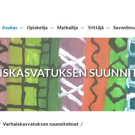
Asukas
Opiskelija
Matkailija
Yrittäjä
Savonlinn
Hyppää sisältöön
ISKASVATUKSEN SUUNNI
/
Varhaiskasvatuksen suunnitelmat
/