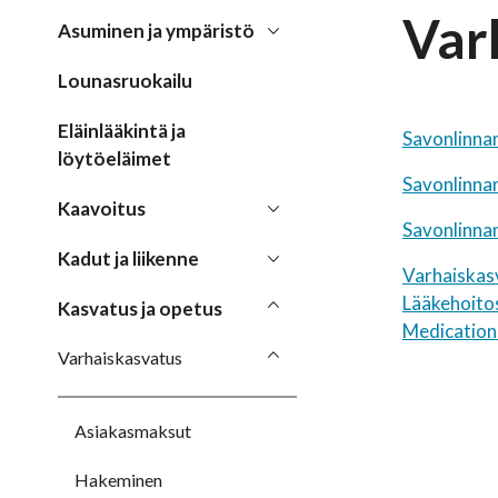
Var
Asuminen ja ympäristö
Lounasruokailu
Eläinlääkintä ja
Savonlinna
löytöeläimet
Savonlinna
Kaavoitus
Savonlinnan
Kadut ja liikenne
Varhaiskas
Lääkehoitos
Kasvatus ja opetus
Medication 
Varhaiskasvatus
Asiakasmaksut
Hakeminen