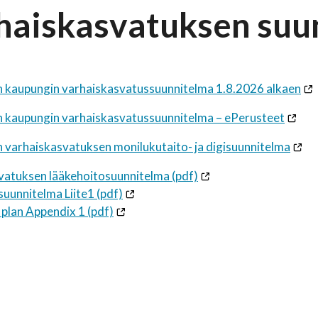
haiskasvatuksen suu
n kaupungin varhaiskasvatussuunnitelma 1.8.2026 alkaen
n kaupungin varhaiskasvatussuunnitelma – ePerusteet
 varhaiskasvatuksen monilukutaito- ja digisuunnitelma
vatuksen lääkehoitosuunnitelma (pdf)
uunnitelma Liite1 (pdf)
plan Appendix 1 (pdf)