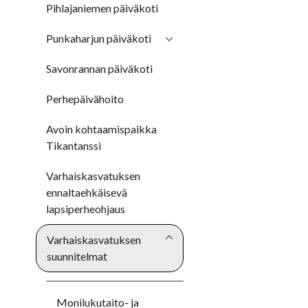
Pihlajaniemen päiväkoti
Punkaharjun päiväkoti
Savonrannan päiväkoti
Perhepäivähoito
Avoin kohtaamispaikka
Tikantanssi
Varhaiskasvatuksen
ennaltaehkäisevä
lapsiperheohjaus
Varhaiskasvatuksen
suunnitelmat
Monilukutaito- ja