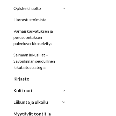
Opiskeluhuolto
Harrastustoiminta
Varhaiskasvatuksen ja
perusopetuksen
palveluverkkoselvitys
Saimaan lukusillat –
Savonlinnan seudullinen
lukutaitostrategia
Kirjasto
Kulttuuri
Liikunta ja ulkoilu
Myytävät tontit ja