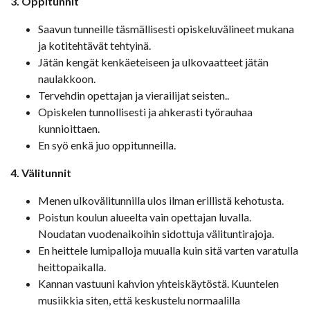
3. Oppitunnit
Saavun tunneille täsmällisesti opiskeluvälineet mukana
ja kotitehtävät tehtyinä.
Jätän kengät kenkäeteiseen ja ulkovaatteet jätän
naulakkoon.
Tervehdin opettajan ja vierailijat seisten..
Opiskelen tunnollisesti ja ahkerasti työrauhaa
kunnioittaen.
En syö enkä juo oppitunneilla.
4. Välitunnit
Menen ulkovälitunnilla ulos ilman erillistä kehotusta.
Poistun koulun alueelta vain opettajan luvalla.
Noudatan vuodenaikoihin sidottuja välituntirajoja.
En heittele lumipalloja muualla kuin sitä varten varatulla
heittopaikalla.
Kannan vastuuni kahvion yhteiskäytöstä. Kuuntelen
musiikkia siten, että keskustelu normaalilla