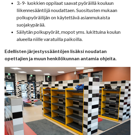
3.-9- luokkien oppilaat saavat pyöräillä kouluun
liikennesääntöjä noudattaen. Suositusten mukaan
polkupyöräilijän on käytettävä asianmukaista
suojakypärää.
Säilytän polkupyörät, mopot yms. lukittuina koulun
alueella niille varatuilla paikoilla.
Edellisten järjestyssääntöjen lisäksi noudatan
opettajien ja muun henkilökunnan antamia ohjeita.