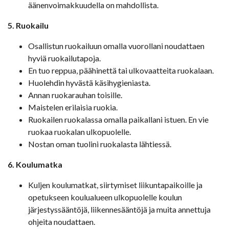
äänenvoimakkuudella on mahdollista.
5. Ruokailu
Osallistun ruokailuun omalla vuorollani noudattaen
hyviä ruokailutapoja.
En tuo reppua, päähinettä tai ulkovaatteita ruokalaan.
Huolehdin hyvästä käsihygieniasta.
Annan ruokarauhan toisille.
Maistelen erilaisia ruokia.
Ruokailen ruokalassa omalla paikallani istuen. En vie
ruokaa ruokalan ulkopuolelle.
Nostan oman tuolini ruokalasta lähtiessä.
6. Koulumatka
Kuljen koulumatkat, siirtymiset liikuntapaikoille ja
opetukseen koulualueen ulkopuolelle koulun
järjestyssääntöjä, liikennesääntöjä ja muita annettuja
ohjeita noudattaen.