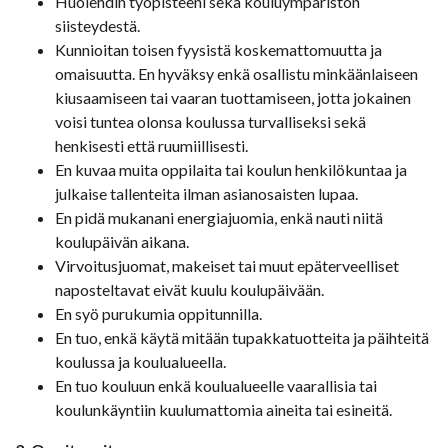
Huolehdin työpisteeni sekä kouluympäristön
siisteydestä.
Kunnioitan toisen fyysistä koskemattomuutta ja
omaisuutta. En hyväksy enkä osallistu minkäänlaiseen
kiusaamiseen tai vaaran tuottamiseen, jotta jokainen
voisi tuntea olonsa koulussa turvalliseksi sekä
henkisesti että ruumiillisesti.
En kuvaa muita oppilaita tai koulun henkilökuntaa ja
julkaise tallenteita ilman asianosaisten lupaa.
En pidä mukanani energiajuomia, enkä nauti niitä
koulupäivän aikana.
Virvoitusjuomat, makeiset tai muut epäterveelliset
naposteltavat eivät kuulu koulupäivään.
En syö purukumia oppitunnilla.
En tuo, enkä käytä mitään tupakkatuotteita ja päihteitä
koulussa ja koulualueella.
En tuo kouluun enkä koulualueelle vaarallisia tai
koulunkäyntiin kuulumattomia aineita tai esineitä.