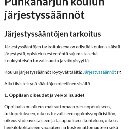
Punkaharjun koulun
järjestyssäännöt
Järjestyssääntöjen tarkoitus
Järjestyssääntöjen tarkoituksena on edistää koulun sisäistä
järjestystä, opiskelun esteetöntä sujumista sekä
kouluyhteisön turvallisuutta ja viihtyisyyttä.
Koulun järjestyssäännöt löytyvät täältä:
Järjestyssäännöt
Alla tiivistettynä sääntöjen oleellinen sisältö.
1. Oppilaan oikeudet ja velvollisuudet
Oppilaalla on oikeus maksuttomaan perusopetukseen,
tukiopetukseen, oikeus turvalliseen oppimisympäristöön,
oikeus yhdenvertaiseen ja tasapuoliseen kohteluun, oikeus
henkilökohtaiseen vapauteen ja koskemattomuuteen sekä