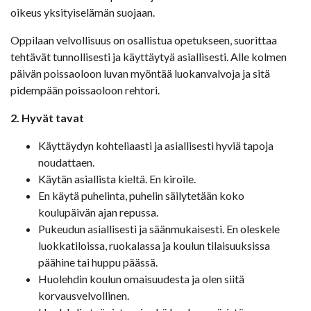
oikeus yksityiselämän suojaan.
Oppilaan velvollisuus on osallistua opetukseen, suorittaa
tehtävät tunnollisesti ja käyttäytyä asiallisesti. Alle kolmen
päivän poissaoloon luvan myöntää luokanvalvoja ja sitä
pidempään poissaoloon rehtori.
2. Hyvät tavat
Käyttäydyn kohteliaasti ja asiallisesti hyviä tapoja
noudattaen.
Käytän asiallista kieltä. En kiroile.
En käytä puhelinta, puhelin säilytetään koko
koulupäivän ajan repussa.
Pukeudun asiallisesti ja säänmukaisesti. En oleskele
luokkatiloissa, ruokalassa ja koulun tilaisuuksissa
päähine tai huppu päässä.
Huolehdin koulun omaisuudesta ja olen siitä
korvausvelvollinen.