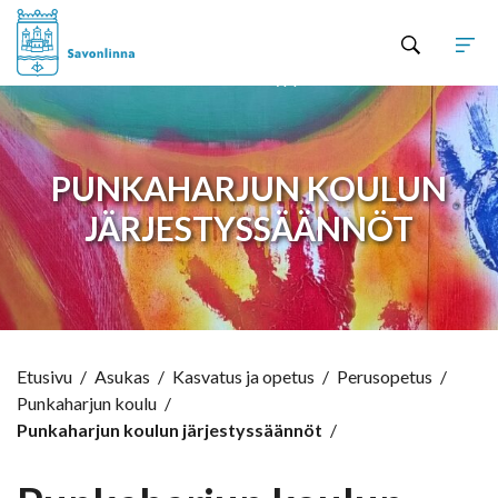
Hyppää sisältöön
PUNKAHARJUN KOULUN
JÄRJESTYSSÄÄNNÖT
Etusivu
/
Asukas
/
Kasvatus ja opetus
/
Perusopetus
/
Punkaharjun koulu
/
Punkaharjun koulun järjestyssäännöt
/