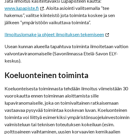
Jätä ilmoitus käsiteltäväksi Lupapisteen kautta:
www.lupapiste.fi
. Aloita asiointi valitsemalla ”tee
hakemus”, valitse kiinteistö jota toiminta koskee ja sen
jälkeen ”ympäristöön vaikuttava toiminta”.
Ilmoituslomake ja ohjeet ilmoituksen tekemiseen
Usean kunnan alueella tapahtuva toiminta ilmoitetaan valtion
valvontaviranomaiselle (Savonlinnassa Etelä-Savon ELY-
keskus).
Koeluonteinen toiminta
Koeluonteisesta toiminnasta tehdään ilmoitus viimeistään 30
vuorokautta ennen toiminnan aloittamista sille
lupaviranomaiselle, joka on toimivaltainen ratkaisemaan
vastaavaa pysyvää toimintaa koskevan luvan. Koeluonteinen
toiminta voi liittyä esimerkiksi ympäristönsuojeluinvestoinnin
valmisteluun tai teknisen toteutuksen kokeiluun (esim.
polttoaineen vaihtaminen, uusien korvaavien kemikaalien