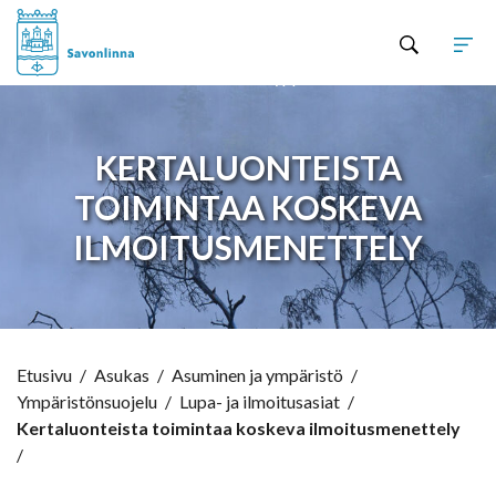
Hyppää sisältöön
KERTALUONTEISTA
TOIMINTAA KOSKEVA
ILMOITUSMENETTELY
Etusivu
/
Asukas
/
Asuminen ja ympäristö
/
Ympäristönsuojelu
/
Lupa- ja ilmoitusasiat
/
Kertaluonteista toimintaa koskeva ilmoitusmenettely
/