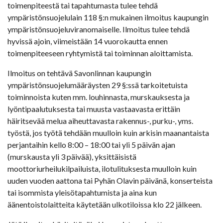
toimenpiteestä tai tapahtumasta tulee tehdä
ympäristönsuojelulain 118 §:n mukainen ilmoitus kaupungin
ympäristönsuojeluviranomaiselle. Ilmoitus tulee tehdä
hyvissä ajoin, viimeistään 14 vuorokautta ennen
toimenpiteeseen ryhtymistä tai toiminnan aloittamista.
Ilmoitus on tehtävä Savonlinnan kaupungin
ympäristönsuojelumääräysten 29 §:ssä tarkoitetuista
toiminnoista kuten mm. louhinnasta, murskauksesta ja
lyöntipaalutuksesta tai muusta vastaavasta erittäin
häiritsevää melua aiheuttavasta rakennus-, purku-, yms.
työstä, jos työtä tehdään muulloin kuin arkisin maanantaista
perjantaihin kello 8:00 – 18:00 tai yli 5 päivän ajan
(murskausta yli 3 päivää), yksittäisistä
moottoriurheilukilpailuista, ilotulituksesta muulloin kuin
uuden vuoden aattona tai Pyhän Olavin päivänä, konserteista
tai isommista yleisötapahtumista ja aina kun
äänentoistolaitteita käytetään ulkotiloissa klo 22 jälkeen.