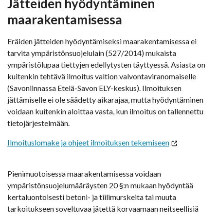
Jätteiden hyödyntäminen
maarakentamisessa
Eräiden jätteiden hyödyntämiseksi maarakentamisessa ei
tarvita ympäristönsuojelulain (527/2014) mukaista
ympäristölupaa tiettyjen edellytysten täyttyessä. Asiasta on
kuitenkin tehtävä ilmoitus valtion valvontaviranomaiselle
(Savonlinnassa Etelä-Savon ELY-keskus). Ilmoituksen
jättämiselle ei ole säädetty aikarajaa, mutta hyödyntäminen
voidaan kuitenkin aloittaa vasta, kun ilmoitus on tallennettu
tietojärjestelmään.
Ilmoituslomake ja ohjeet ilmoituksen tekemiseen
Pienimuotoisessa maarakentamisessa voidaan
ympäristönsuojelumääräysten 20 §:n mukaan hyödyntää
kertaluontoisesti betoni- ja tiilimurskeita tai muuta
tarkoitukseen soveltuvaa jätettä korvaamaan neitseellisiä