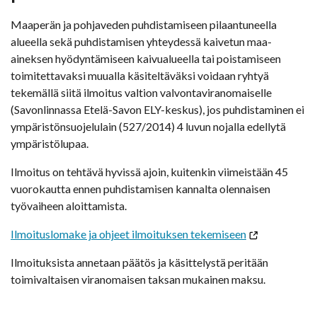
Maaperän ja pohjaveden puhdistamiseen pilaantuneella
alueella sekä puhdistamisen yhteydessä kaivetun maa-
aineksen hyödyntämiseen kaivualueella tai poistamiseen
toimitettavaksi muualla käsiteltäväksi voidaan ryhtyä
tekemällä siitä ilmoitus valtion valvontaviranomaiselle
(Savonlinnassa Etelä-Savon ELY-keskus), jos puhdistaminen ei
ympäristönsuojelulain (527/2014) 4 luvun nojalla edellytä
ympäristölupaa.
Ilmoitus on tehtävä hyvissä ajoin, kuitenkin viimeistään 45
vuorokautta ennen puhdistamisen kannalta olennaisen
työvaiheen aloittamista.
Ilmoituslomake ja ohjeet ilmoituksen tekemiseen
Ilmoituksista annetaan päätös ja käsittelystä peritään
toimivaltaisen viranomaisen taksan mukainen maksu.