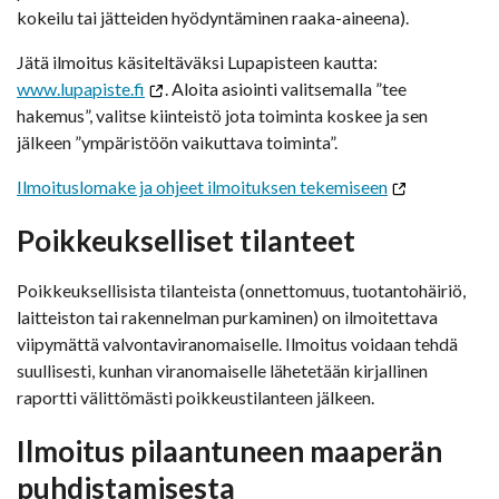
kokeilu tai jätteiden hyödyntäminen raaka-aineena).
Jätä ilmoitus käsiteltäväksi Lupapisteen kautta:
www.lupapiste.fi
. Aloita asiointi valitsemalla ”tee
hakemus”, valitse kiinteistö jota toiminta koskee ja sen
jälkeen ”ympäristöön vaikuttava toiminta”.
Ilmoituslomake ja ohjeet ilmoituksen tekemiseen
Poikkeukselliset tilanteet
Poikkeuksellisista tilanteista (onnettomuus, tuotantohäiriö,
laitteiston tai rakennelman purkaminen) on ilmoitettava
viipymättä valvontaviranomaiselle. Ilmoitus voidaan tehdä
suullisesti, kunhan viranomaiselle lähetetään kirjallinen
raportti välittömästi poikkeustilanteen jälkeen.
Ilmoitus pilaantuneen maaperän
puhdistamisesta