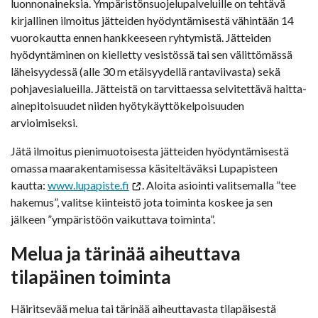
luonnonaineksia. Ympäristönsuojelupalveluille on tehtävä
kirjallinen ilmoitus jätteiden hyödyntämisestä vähintään 14
vuorokautta ennen hankkeeseen ryhtymistä. Jätteiden
hyödyntäminen on kielletty vesistössä tai sen välittömässä
läheisyydessä (alle 30 m etäisyydellä rantaviivasta) sekä
pohjavesialueilla. Jätteistä on tarvittaessa selvitettävä haitta-
ainepitoisuudet niiden hyötykäyttökelpoisuuden
arvioimiseksi.
Jätä ilmoitus pienimuotoisesta jätteiden hyödyntämisestä
omassa maarakentamisessa käsiteltäväksi Lupapisteen
kautta:
www.lupapiste.fi
. Aloita asiointi valitsemalla ”tee
hakemus”, valitse kiinteistö jota toiminta koskee ja sen
jälkeen ”ympäristöön vaikuttava toiminta”.
Melua ja tärinää aiheuttava
tilapäinen toiminta
Häiritsevää melua tai tärinää aiheuttavasta tilapäisestä