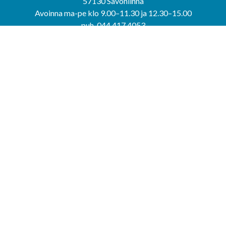
57130 Savonlinna
Avoinna ma-pe klo 9.00–11.30 ja 12.30–15.00
puh. 044 417 4053
KERIMÄEN YHTEISPALVELUPISTE
Kerimäentie 6
58200 Kerimäki
Avoinna ke-to klo 9.00–12.00 ja 12.30–15.00.
PUNKAHARJUN YHTEISPALVELUPISTE
Kauppatie 20
58500 Punkaharju
Avoinna ma-ti klo 9.00–12.00 ja 12.30–15.30.
Saavutettavuusseloste