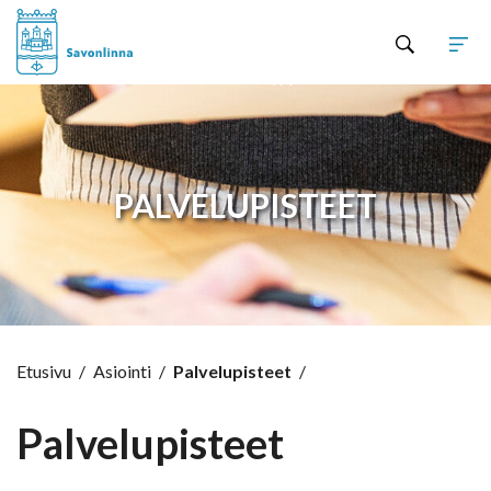
Hyppää sisältöön
PALVELUPISTEET
Etusivu
/
Asiointi
/
Palvelupisteet
/
Palvelupisteet