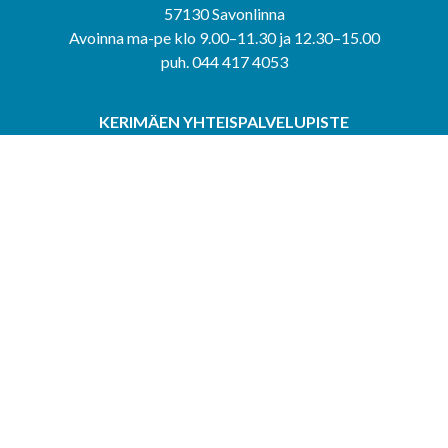
57130 Savonlinna
Avoinna ma-pe klo 9.00–11.30 ja 12.30–15.00
puh. 044 417 4053
KERIMÄEN YHTEISPALVELUPISTE
Kerimäentie 6
58200 Kerimäki
Avoinna ke-to klo 9.00–12.00 ja 12.30–15.00.
PUNKAHARJUN YHTEISPALVELUPISTE
Kauppatie 20
58500 Punkaharju
Avoinna ma-ti klo 9.00–12.00 ja 12.30–15.30.
Saavutettavuusseloste