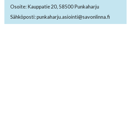
Osoite: Kauppatie 20, 58500 Punkaharju
Sähköposti: punkaharju.asiointi@savonlinna.fi