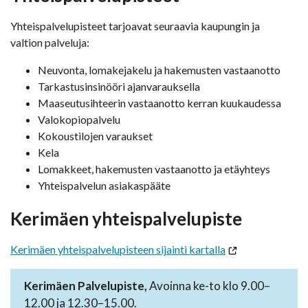
Yhteispalvelupisteet tarjoavat seuraavia kaupungin ja
valtion palveluja:
Neuvonta, lomakejakelu ja hakemusten vastaanotto
Tarkastusinsinööri ajanvarauksella
Maaseutusihteerin vastaanotto kerran kuukaudessa
Valokopiopalvelu
Kokoustilojen varaukset
Kela
Lomakkeet, hakemusten vastaanotto ja etäyhteys
Yhteispalvelun asiakaspääte
Kerimäen yhteispalvelupiste
Kerimäen yhteispalvelupisteen sijainti kartalla
Kerimäen Palvelupiste,
Avoinna ke-to klo 9.00–
12.00 ja 12.30–15.00.