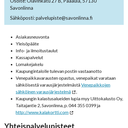
Osoite: Olavinkatu 27 B, Pääaula, 57130
Savonlinna
Sähköposti: palvelupiste@savonlinna.fi
Asiakasneuvonta
Yleisöpääte
Info- ja ilmoitustaulut
Kassapalvelut
Lomakejakelu
Kaupungintalolle tulevan postin vastaanotto
Venepaikkavarausten opastus, venepaikat varataan
sähköisestä varausjärjestelmästä
Venepaikkojen
sähköinen varausjärjestelmä
,
Kaupungin kalastusalueiden lupia myy Uittokalusto Oy,
Taitajantie 2, Savonlinna, p. 044 355 0399 ja
http://www.kalakortti.com
Yhteispalvelupisteet