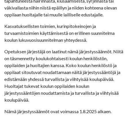
tapahtuneesta häirinnästä, kiusaamisesta, syrjinnästä tai
väkivallasta niihin niistä epäillyn ja niiden kohteena olevan
oppilaan huoltajalle tai muulle lailliselle edustajalle.
Kasvatuksellisten toimien, kurinpitokeinojen ja
turvaamistoimien käyttämisestä on erillinen suunnitelma
koulun lukuvuosisuunnitelman yhteydessä.
Opetuksen järjestäjä on laatinut nämä järjestyssäännöt. Niitä
on täsmennetty koulukohtaisesti koulun henkilöstön,
oppilaiden ja huoltajien kanssa. Koko koulun henkilöstö ja
oppilaat sitoutuvat noudattamaan näitä järjestyssääntöjä ja
edistämään yhdessä turvallista ja viihtyisää koulupäivää.
Huoltajat tukevat koulun oppilaiden koulun
järjestyssääntöjen noudattamista ja turvallista ja viihtyisää
koulupäivää.
Nämä järjestyssäännöt ovat voimassa 1.8.2025 alkaen.