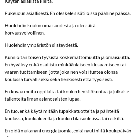
Käytän asiallista kieltä.
Pukeudun asiallisesti. En oleskele sisätiloissa päähine päässä.
Huolehdin koulun omaisuudesta ja olen siitä
korvausvelvollinen.
Huolehdin ympäristön siisteydestä.
Kunnioitan toisen fyysistä koskemattomuutta ja omaisuutta.
En hyväksy enkä osallistu minkäänlaiseen kiusaamiseen tai
vaaran tuottamiseen, jotta jokainen voisi tuntea olonsa
koulussa turvalliseksi sekä henkisesti että fyysisesti.
En kuvaa muita oppilaita tai koulun henkilökuntaa ja julkaise
tallenteita ilman asianosaisten lupaa.
En tuo, enkä käytä mitään tupakkatuotteita ja päihteitä
koulussa, koulualueella ja koulun tilaisuuksissa tai retkillä.
En pidä mukanani energiajuomia, enkä nauti niitä koulupäivän