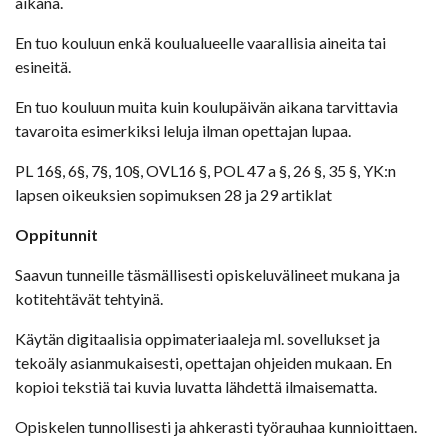
aikana.
En tuo kouluun enkä koulualueelle vaarallisia aineita tai
esineitä.
En tuo kouluun muita kuin koulupäivän aikana tarvittavia
tavaroita esimerkiksi leluja ilman opettajan lupaa.
PL 16§, 6§, 7§, 10§, OVL16 §, POL 47 a §, 26 §, 35 §, YK:n
lapsen oikeuksien sopimuksen 28 ja 29 artiklat
Oppitunnit
Saavun tunneille täsmällisesti opiskeluvälineet mukana ja
kotitehtävät tehtyinä.
Käytän digitaalisia oppimateriaaleja ml. sovellukset ja
tekoäly asianmukaisesti, opettajan ohjeiden mukaan. En
kopioi tekstiä tai kuvia luvatta lähdettä ilmaisematta.
Opiskelen tunnollisesti ja ahkerasti työrauhaa kunnioittaen.