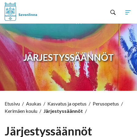
Hyppää sisältöön
JÄRJESTYSSÄÄNNÖT
Etusivu
/
Asukas
/
Kasvatus ja opetus
/
Perusopetus
/
Kerimäen koulu
/
Järjestyssäännöt
/
Järjestyssäännöt