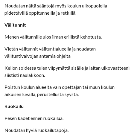
Noudatan näitä sääntöjä myös koulun ulkopuolella
pidettävillä oppitunneilla ja retkillä.
Välitunnit
Menen välitunnille ulos ilman erillistä kehotusta.
Vietän välitunnit välituntialueella ja noudatan
välituntivalvojan antamia ohjeita
Kellon soidessa tulen viipymättä sisälle ja laitan ulkovaatteeni
siististi naulakkoon.
Poistun koulun alueelta vain opettajan tai muun koulun
aikuisen luvalla, perustellusta syystä.
Ruokailu
Pesen kädet ennen ruokailua.
Noudatan hyviä ruokailutapoja.