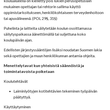
koulualueella on kielletty pois lukien perusopetuslain
mukainen opettajan tai rehtorin sallima käyttö
oppimistarkoitukseen, henkilökohtaiseen terveydenhoitoon
tai apuvälineenä. (POL 29§, 31§)
Puhelinta ja laitteita säilytetään koulun osoittamassa
säilytyspaikassa äänettömällä tai suljettuna koko
koulupäivän ajan.
Edellisten järjestyssääntöjen lisäksi noudatan Suomen lakia
sekä opettajien ja muun henkilökunnan antamia ohjeita.
Menettelytavat kun yhteisistä säännöistä ja
toimintatavoista poiketaan
Koulutehtävät
Laiminlyötyjen kotitehtävien tekeminen työpäivän
päätyttyä.
Käyttäytyminen