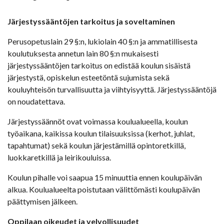
Järjestyssääntöjen tarkoitus ja soveltaminen
Perusopetuslain 29 §:n, lukiolain 40 §:n ja ammatillisesta
koulutuksesta annetun lain 80 §:n mukaisesti
järjestyssääntöjen tarkoitus on edistää koulun sisäistä
järjestystä, opiskelun esteetöntä sujumista sekä
kouluyhteisön turvallisuutta ja viihtyisyyttä. Järjestyssääntöjä
on noudatettava.
Järjestyssäännöt ovat voimassa koulualueella, koulun
työaikana, kaikissa koulun tilaisuuksissa (kerhot, juhlat,
tapahtumat) sekä koulun järjestämillä opintoretkillä,
luokkaretkillä ja leirikouluissa.
Koulun pihalle voi saapua 15 minuuttia ennen koulupäivän
alkua. Koulualueelta poistutaan välittömästi koulupäivän
päättymisen jälkeen.
Oppilaan oikeudet ja velvollisuudet