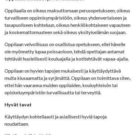
Oppilaalla on oikeus maksuttomaan perusopetukseen, oikeus
turvalliseen oppimisympäristöön, oikeus yhdenvertaiseen ja
tasapuoliseen kohteluun, oikeus henkilökohtaiseen vapauteen
ja koskemattomuuteen sekä oikeus yksityiselämän suojaan.
Oppilaan velvollisuus on osallistua opetukseen, ellei hänelle
ole myönnetty lupaa poissaoloon, tehdä opettajan antamat
tehtävät huolellisesti kouluajalla ja kotitehtävät vapaa-ajalla.
Oppilaan on hyvien tapojen mukaisesti ja käyttäydyttävä
muita kiusaamatta ja syrjimättä. Oppilaan on toimittava siten,
ettei hän vaaranna muiden oppilaiden, kouluyhteisön tai
opiskeluympäristön turvallisuutta tai terveyttä.
Hyvät tavat
Käyttäydyn kohteliaasti ja asiallisesti hyviä tapoja
noudattaen.