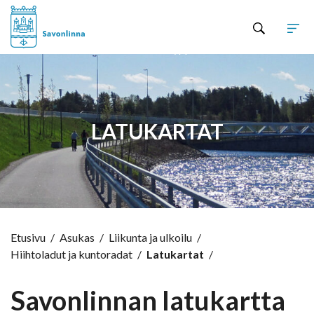
Hyppää sisältöön
LATUKARTAT
Etusivu
/
Asukas
/
Liikunta ja ulkoilu
/
Hiihtoladut ja kuntoradat
/
Latukartat
/
Savonlinnan latukartta