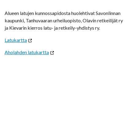
Alueen latujen kunnossapidosta huolehtivat Savonlinnan
kaupunki, Tanhuvaaran urheiluopisto, Olavin retkeilijät ry
ja Kievarin kierros latu- ja retkeily-yhdistys ry.
Latukartta
Aholahden latukartta