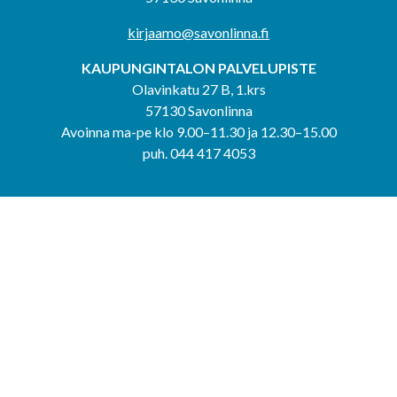
kirjaamo@savonlinna.fi
KAUPUNGINTALON PALVELUPISTE
Olavinkatu 27 B, 1.krs
57130 Savonlinna
Avoinna ma-pe klo 9.00–11.30 ja 12.30–15.00
puh. 044 417 4053
KERIMÄEN YHTEISPALVELUPISTE
Kerimäentie 6
58200 Kerimäki
Avoinna ke-to klo 9.00–12.00 ja 12.30–15.00.
PUNKAHARJUN YHTEISPALVELUPISTE
Kauppatie 20
58500 Punkaharju
Avoinna ma-ti klo 9.00–12.00 ja 12.30–15.30.