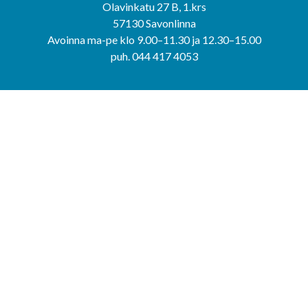
Olavinkatu 27 B, 1.krs
57130 Savonlinna
Avoinna ma-pe klo 9.00–11.30 ja 12.30–15.00
puh. 044 417 4053
KERIMÄEN YHTEISPALVELUPISTE
Kerimäentie 6
58200 Kerimäki
Avoinna ke-to klo 9.00–12.00 ja 12.30–15.00.
PUNKAHARJUN YHTEISPALVELUPISTE
Kauppatie 20
58500 Punkaharju
Avoinna ma-ti klo 9.00–12.00 ja 12.30–15.30.
Saavutettavuusseloste