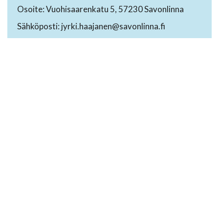
Osoite: Vuohisaarenkatu 5, 57230 Savonlinna
Sähköposti: jyrki.haajanen@savonlinna.fi