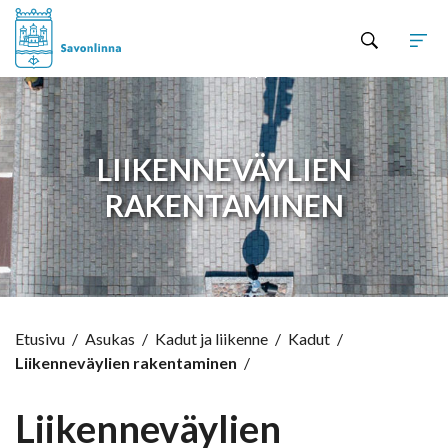
Hyppää sisältöön
LIIKENNEVÄYLIEN
RAKENTAMINEN
Etusivu
/
Asukas
/
Kadut ja liikenne
/
Kadut
/
Liikenneväylien rakentaminen
/
Liikenneväylien