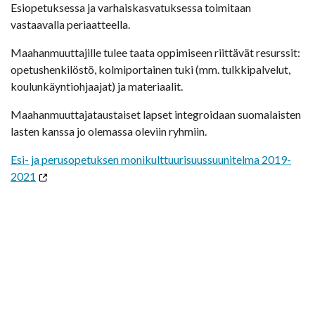
Esiopetuksessa ja varhaiskasvatuksessa toimitaan
vastaavalla periaatteella.
Maahanmuuttajille tulee taata oppimiseen riittävät resurssit:
opetushenkilöstö, kolmiportainen tuki (mm. tulkkipalvelut,
koulunkäyntiohjaajat) ja materiaalit.
Maahanmuuttajataustaiset lapset integroidaan suomalaisten
lasten kanssa jo olemassa oleviin ryhmiin.
Esi- ja perusopetuksen monikulttuurisuussuunitelma 2019-
2021