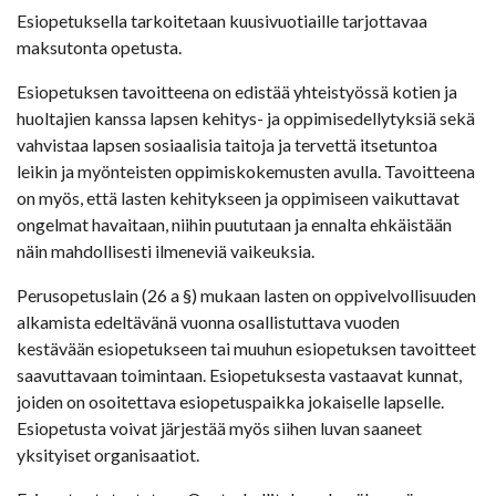
Esiopetuksella tarkoitetaan kuusivuotiaille tarjottavaa
maksutonta opetusta.
Esiopetuksen tavoitteena on edistää yhteistyössä kotien ja
huoltajien kanssa lapsen kehitys- ja oppimisedellytyksiä sekä
vahvistaa lapsen sosiaalisia taitoja ja tervettä itsetuntoa
leikin ja myönteisten oppimiskokemusten avulla. Tavoitteena
on myös, että lasten kehitykseen ja oppimiseen vaikuttavat
ongelmat havaitaan, niihin puututaan ja ennalta ehkäistään
näin mahdollisesti ilmeneviä vaikeuksia.
Perusopetuslain (26 a §) mukaan lasten on oppivelvollisuuden
alkamista edeltävänä vuonna osallistuttava vuoden
kestävään esiopetukseen tai muuhun esiopetuksen tavoitteet
saavuttavaan toimintaan. Esiopetuksesta vastaavat kunnat,
joiden on osoitettava esiopetuspaikka jokaiselle lapselle.
Esiopetusta voivat järjestää myös siihen luvan saaneet
yksityiset organisaatiot.