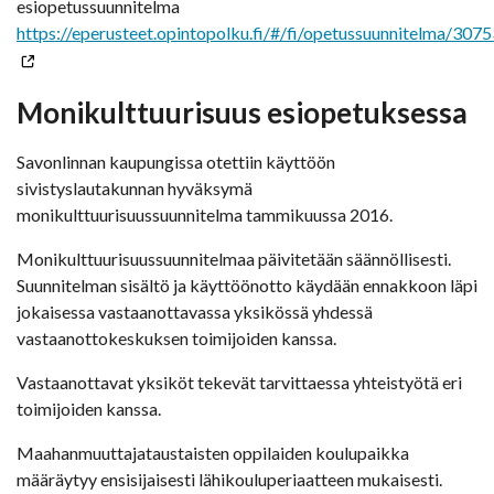
esiopetussuunnitelma
https://eperusteet.opintopolku.fi/#/fi/opetussuunnitelma/307
Monikulttuurisuus esiopetuksessa
Savonlinnan kaupungissa otettiin käyttöön
sivistyslautakunnan hyväksymä
monikulttuurisuussuunnitelma tammikuussa 2016.
Monikulttuurisuussuunnitelmaa päivitetään säännöllisesti.
Suunnitelman sisältö ja käyttöönotto käydään ennakkoon läpi
jokaisessa vastaanottavassa yksikössä yhdessä
vastaanottokeskuksen toimijoiden kanssa.
Vastaanottavat yksiköt tekevät tarvittaessa yhteistyötä eri
toimijoiden kanssa.
Maahanmuuttajataustaisten oppilaiden koulupaikka
määräytyy ensisijaisesti lähikouluperiaatteen mukaisesti.