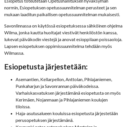
Esiopetus toteutetaan Opetushallituksen hyväksymän
normin, Esiopetuksen opetussuunnitelman perusteet ja sen
mukaan laaditun paikallisen opetussuunnitelman mukaisesti.
Savonlinnassa on käytössä esiopetuksessa sähköinen ohjelma
Wilma, jonka kautta huoltajat viestivät henkilöstön kanssa,
lukevat päiväkodin viestejä ja anovat esioppilaan poissaoloja.
Lapsen esiopetuksen oppimissuunnitelma tehdään myös
Wilmassa.
Esiopetusta järjestetään:
Asemantien, Kellarpellon, Anttolan, Pihlajaniemen,
Punkaharjun ja Savonrannan päiväkodeissa.
Varhaiskasvatuksen järjestämänä esiopetusta on myös
Kerimäen, Nojanmaan ja Pihlajaniemen koulujen
tiloissa.
Haja-asutusalueen kouluissa esiopetusta järjestetään
perusopetuksen järjestämänä.
Kaupunki ostaa ostopalveluna Mertalan ja