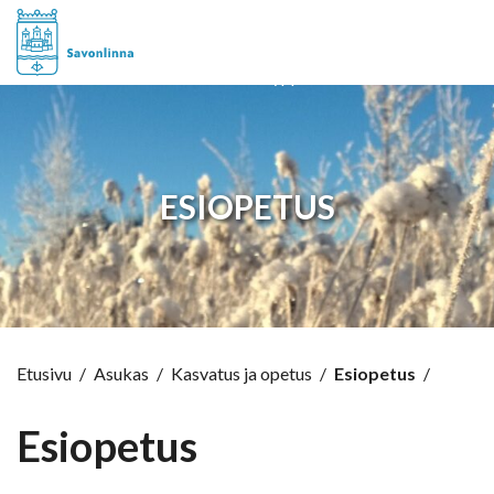
Hyppää sisältöön
ESIOPETUS
Etusivu
/
Asukas
/
Kasvatus ja opetus
/
Esiopetus
/
Esiopetus