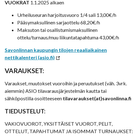
VUOKRAT
1.1.2025 alkaen
Urheiluseuran harjoitusvuoro 1/4 sali 13,00€/h
Pääsymaksullinen sarjaottelu 68,20€/h
Maksuton tai osallistumismaksullinen
ottelu/turnaus/muu liikuntatapahtuma 43,00€/h
Savonlinnan kaupungin tilojen reaaliaikainen
nettikalenteri (asio.fi)
VARAUKSET:
Varaukset, muutokset vuoroihin ja peruutukset (väh. 3vrk.
aiemmin) ASIO tilavarausjärjestelmän kautta tai
sähköpostilla osoitteeseen
tilavaraukset(at)savonlinna.fi
TIEDUSTELUT:
VAKIOVUOROT, YKSITTÄISET VUOROT, PELIT,
OTTELUT, TAPAHTUMAT JA ISOMMAT TURNAUKSET: