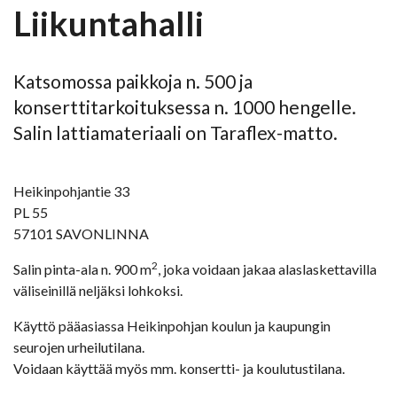
Liikuntahalli
Katsomossa paikkoja n. 500 ja
konserttitarkoituksessa n. 1000 hengelle.
Salin lattiamateriaali on Taraflex-matto.
Heikinpohjantie 33
PL 55
57101 SAVONLINNA
2
Salin pinta-ala n. 900 m
, joka voidaan jakaa alaslaskettavilla
väliseinillä neljäksi lohkoksi.
Käyttö pääasiassa Heikinpohjan koulun ja kaupungin
seurojen urheilutilana.
Voidaan käyttää myös mm. konsertti- ja koulutustilana.