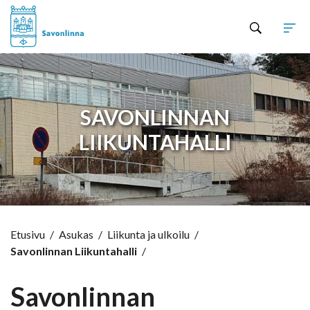
Hyppää sisältöön
SAVONLINNAN
LIIKUNTAHALLI
Etusivu
/
Asukas
/
Liikunta ja ulkoilu
/
Savonlinnan Liikuntahalli
/
Savonlinnan