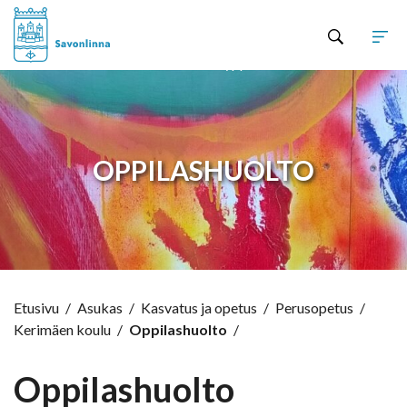
Hyppää sisältöön
OPPILASHUOLTO
Etusivu
/
Asukas
/
Kasvatus ja opetus
/
Perusopetus
/
Kerimäen koulu
/
Oppilashuolto
/
Oppilashuolto