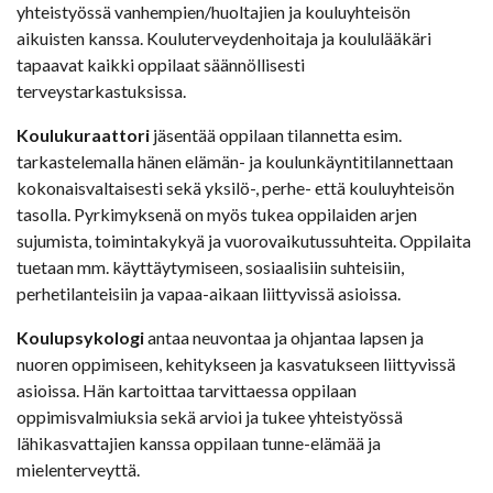
yhteistyössä vanhempien/huoltajien ja kouluyhteisön
aikuisten kanssa. Kouluterveydenhoitaja ja koululääkäri
tapaavat kaikki oppilaat säännöllisesti
terveystarkastuksissa.
Koulukuraattori
jäsentää oppilaan tilannetta esim.
tarkastelemalla hänen elämän- ja koulunkäyntitilannettaan
kokonaisvaltaisesti sekä yksilö-, perhe- että kouluyhteisön
tasolla. Pyrkimyksenä on myös tukea oppilaiden arjen
sujumista, toimintakykyä ja vuorovaikutussuhteita. Oppilaita
tuetaan mm. käyttäytymiseen, sosiaalisiin suhteisiin,
perhetilanteisiin ja vapaa-aikaan liittyvissä asioissa.
Koulupsykologi
antaa neuvontaa ja ohjantaa lapsen ja
nuoren oppimiseen, kehitykseen ja kasvatukseen liittyvissä
asioissa. Hän kartoittaa tarvittaessa oppilaan
oppimisvalmiuksia sekä arvioi ja tukee yhteistyössä
lähikasvattajien kanssa oppilaan tunne-elämää ja
mielenterveyttä.