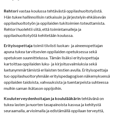
Rehtori
vastaa koulussa tehtävästä oppilashuoltotyöstä.
Hän tukee hallinnollisin ratkaisuin ja järjestelyin ehkäisevän
oppilashuoltotyön ja oppilaiden tukitoimien toteuttamista.
Rehtori huolehtii siitä, että toimintamalleja ja
oppilashuoltotyötä kehitetään koulussa.
Erityisopettaja
toimii tiiviisti luokan- ja aineenopettajan
apuna tukea tarvitsevien oppilaiden opetuksessa sekä
opetuksen suunnittelussa. Tämän lisäksi erityisopettaja
kartoittaa oppilaiden luku- ja kirjoitusvalmiuksia sekä
luetunymmärtämistä erilaisten testien avulla. Erityisopettaja
tuo oppilashuoltoryhmään erityispedagogisen näkemyksensä
oppilaiden taidoista, vahvuuksista ja tuentarpeista suhteessa
muihin saman ikätason oppijoihin.
Kouluterveydenhoitajan ja koululääkärin
tehtävänä on
tukea lasten ja nuorten tasapainoista kasvua ja kehitystä
seuraamalla, arvioimalla ja edistämällä oppilaan terveyttä,