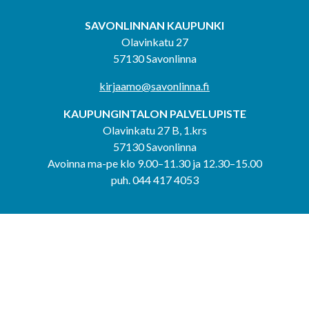
SAVONLINNAN KAUPUNKI
Olavinkatu 27
57130 Savonlinna
kirjaamo@savonlinna.fi
KAUPUNGINTALON PALVELUPISTE
Olavinkatu 27 B, 1.krs
57130 Savonlinna
Avoinna ma-pe klo 9.00–11.30 ja 12.30–15.00
puh. 044 417 4053
KERIMÄEN YHTEISPALVELUPISTE
Kerimäentie 6
58200 Kerimäki
Avoinna ke-to klo 9.00–12.00 ja 12.30–15.00.
PUNKAHARJUN YHTEISPALVELUPISTE