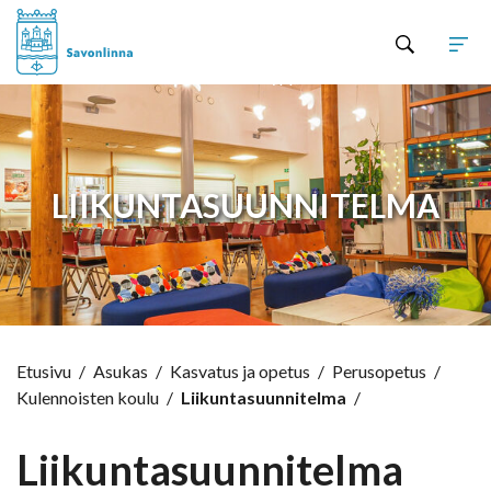
Hyppää sisältöön
LIIKUNTASUUNNITELMA
Etusivu
/
Asukas
/
Kasvatus ja opetus
/
Perusopetus
/
Kulennoisten koulu
/
Liikuntasuunnitelma
/
Liikuntasuunnitelma