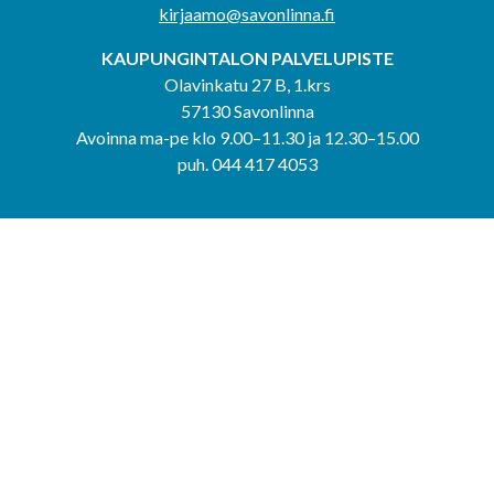
kirjaamo@savonlinna.fi
KAUPUNGINTALON PALVELUPISTE
Olavinkatu 27 B, 1.krs
57130 Savonlinna
Avoinna ma-pe klo 9.00–11.30 ja 12.30–15.00
puh. 044 417 4053
KERIMÄEN YHTEISPALVELUPISTE
Kerimäentie 6
58200 Kerimäki
Avoinna ke-to klo 9.00–12.00 ja 12.30–15.00.
PUNKAHARJUN YHTEISPALVELUPISTE
Kauppatie 20
58500 Punkaharju
Avoinna ma-ti klo 9.00–12.00 ja 12.30–15.30.