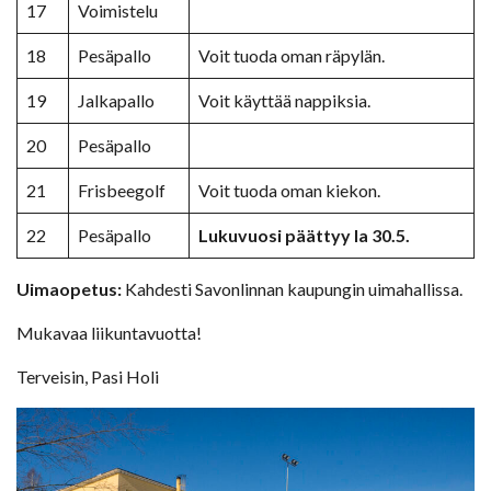
17
Voimistelu
18
Pesäpallo
Voit tuoda oman räpylän.
19
Jalkapallo
Voit käyttää nappiksia.
20
Pesäpallo
21
Frisbeegolf
Voit tuoda oman kiekon.
22
Pesäpallo
Lukuvuosi päättyy la 30.5.
Uimaopetus:
Kahdesti Savonlinnan kaupungin uimahallissa.
Mukavaa liikuntavuotta!
Terveisin, Pasi Holi