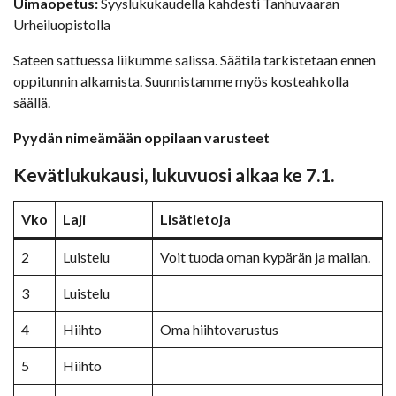
Uimaopetus:
Syyslukukaudella kahdesti Tanhuvaaran
Urheiluopistolla
Sateen sattuessa liikumme salissa. Säätila tarkistetaan ennen
oppitunnin alkamista. Suunnistamme myös kosteahkolla
säällä.
Pyydän nimeämään oppilaan varusteet
Kevätlukukausi
, l
ukuvuosi alkaa ke 7.1.
Vko
Laji
Lisätietoja
2
Luistelu
Voit tuoda oman kypärän ja mailan.
3
Luistelu
4
Hiihto
Oma hiihtovarustus
5
Hiihto