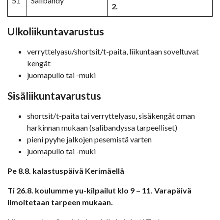
51
Salibandy
2.
Ulkoliikuntavarustus
verryttelyasu/shortsit/t-paita, liikuntaan soveltuvat
kengät
juomapullo tai -muki
Sisäliikuntavarustus
shortsit/t-paita tai verryttelyasu, sisäkengät oman
harkinnan mukaan (salibandyssa tarpeelliset)
pieni pyyhe jalkojen pesemistä varten
juomapullo tai -muki
Pe 8.8. kalastuspäivä Kerimäellä
Ti 26.8. koulumme yu-kilpailut klo 9 – 11. Varapäivä
ilmoitetaan tarpeen mukaan.