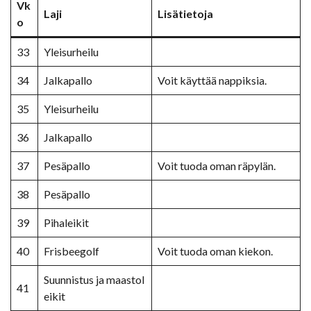
Vk
Laji
Lisätietoja
o
33
Yleisurheilu
34
Jalkapallo
Voit käyttää nappiksia.
35
Yleisurheilu
36
Jalkapallo
37
Pesäpallo
Voit tuoda oman räpylän.
38
Pesäpallo
39
Pihaleikit
40
Frisbeegolf
Voit tuoda oman kiekon.
Suunnistus ja maastol
41
eikit