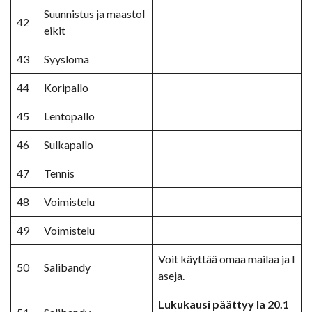
Suunnistus ja maastol
42
eikit
43
Syysloma
44
Koripallo
45
Lentopallo
46
Sulkapallo
47
Tennis
48
Voimistelu
49
Voimistelu
Voit käyttää omaa mailaa ja l
50
Salibandy
aseja.
Lukukausi päättyy la 20.1