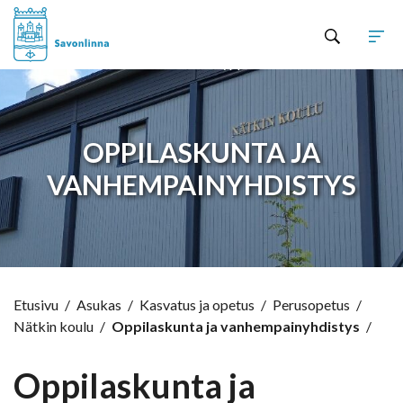
Hyppää sisältöön
OPPILASKUNTA JA
VANHEMPAINYHDISTYS
Etusivu
/
Asukas
/
Kasvatus ja opetus
/
Perusopetus
/
Nätkin koulu
/
Oppilaskunta ja vanhempainyhdistys
/
Oppilaskunta ja