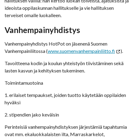
hallituksen välillä: hän kertoo luokan toiveista, ajatuksista ja
ideoista oppilaskunnan hallitukselle ja vie hallituksen
terveiset omalle luokalleen.
Vanhempainyhdistys
Vanhempainyhdistys HotPot on jäsenenä Suomen
Vanhempainliitossa (
www.suomenvanhempainliitto.fi
).
Tavoitteena kodin ja koulun yhteistyön tiivistäminen sekä
lasten kasvun ja kehityksen tukeminen.
Toimintamuotoina
1. erilaiset tempaukset, joiden tuotto käytetään oppilaiden
hyväksi
2. stipendien jako keväisin
Perinteisiä vanhempainyhdistyksen järjestämiä tapahtumia
ovat mm. ekaluokkalaisten ilta, Marraskarkelot,