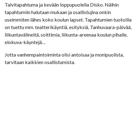
Talvitapahtuma ja kevään loppupuolella Disko. Näihin
tapahtumiin halutaan mukaan ja osallistujina onkin
useimmiten lähes koko koulun lapset. Tapahtumien tuotoilla
on tuettu mm. teatterikäyntiä, esityksiä, Tanhuvaara-päivää,
liikuntavälineitä, soittimia, liikunta-areenaa koulun pihalle,
elokuva-käyntejä…
Jotta vanhempaintoiminta olisi antoisaa ja monipuolista,
tarvitaan kaikkien osallistumista.