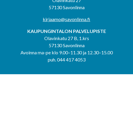
Olavinkatu 27
57130 Savonlinna
kirjaamo@savonlinna.fi
KAUPUNGINTALON PALVELUPISTE
Olavinkatu 27 B, 1.krs
57130 Savonlinna
Avoinna ma-pe klo 9.00–11.30 ja 12.30–15.00
puh. 044 417 4053
KERIMÄEN YHTEISPALVELUPISTE
Kerimäentie 6
58200 Kerimäki
Avoinna ke-to klo 9.00–12.00 ja 12.30–15.00.
PUNKAHARJUN YHTEISPALVELUPISTE
Kauppatie 20
58500 Punkaharju
Avoinna ma-ti klo 9.00–12.00 ja 12.30–15.30.