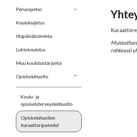
Perusopetus
Yhtey
Koulukuljetus
Kuraattorei
Iltapäivätoiminta
Muistathan, 
Lukiokoulutus
rohkeasti y
Muu koulutustarjonta
Opiskeluhuolto
Koulu- ja
opiskeluterveydenhuolto
Opiskeluhuollon
kuraattoripalvelut