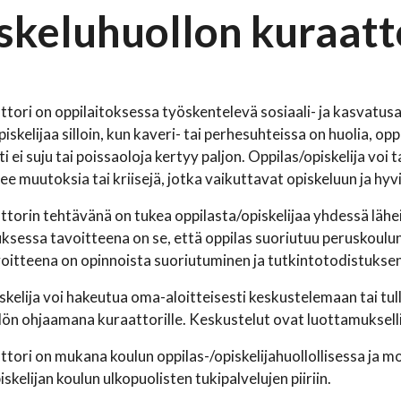
skeluhuollon kuraatt
tori on oppilaitoksessa työskentelevä sosiaali- ja kasvatus
iskelijaa silloin, kun kaveri- tai perhesuhteissa on huolia, opp
 ei suju tai poissaoloja kertyy paljon. Oppilas/opiskelija voi
ee muutoksia tai kriisejä, jotka vaikuttavat opiskeluun ja hyvi
torin tehtävänä on tukea oppilasta/opiskelijaa yhdessä lähei
sessa tavoitteena on se, että oppilas suoriutuu peruskoulun
voitteena on opinnoista suoriutuminen ja tutkintotodistukse
skelija voi hakeutua oma-aloitteisesti keskustelemaan tai tu
ön ohjaamana kuraattorille. Keskustelut ovat luottamuksell
tori on mukana koulun oppilas-/opiskelijahuollollisessa ja m
skelijan koulun ulkopuolisten tukipalvelujen piiriin.