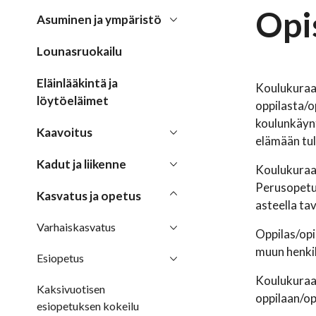
Opi
Asuminen ja ympäristö
Lounasruokailu
Eläinlääkintä ja
Koulukuraat
löytöeläimet
oppilasta/op
koulunkäynti
Kaavoitus
elämään tul
Kadut ja liikenne
Koulukuraat
Perusopetuk
Kasvatus ja opetus
asteella ta
Varhaiskasvatus
Oppilas/opi
muun henkil
Esiopetus
Koulukuraat
Kaksivuotisen
oppilaan/opi
esiopetuksen kokeilu