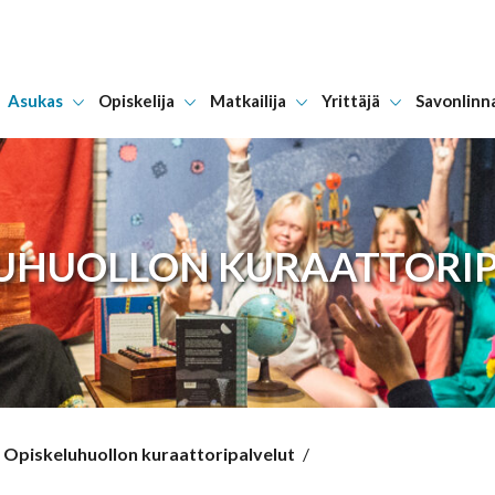
Asukas
Opiskelija
Matkailija
Yrittäjä
Savonlinn
Hyppää sisältöön
UHUOLLON KURAATTORI
Opiskeluhuollon kuraattoripalvelut
/