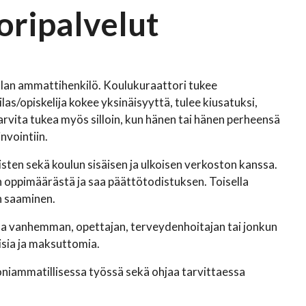
oripalvelut
alan ammattihenkilö. Koulukuraattori tukee
ilas/opiskelija kokee yksinäisyyttä, tulee kiusatuksi,
 tarvita tukea myös silloin, kun hänen tai hänen perheensä
nvointiin.
sten sekä koulun sisäisen ja ulkoisen verkoston kanssa.
 oppimäärästä ja saa päättötodistuksen. Toisella
n saaminen.
lla vanhemman, opettajan, terveydenhoitajan tai jonkun
isia ja maksuttomia.
oniammatillisessa työssä sekä ohjaa tarvittaessa