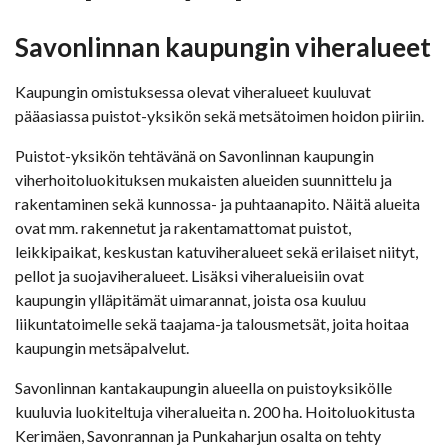
Savonlinnan kaupungin viheralueet
Kaupungin omistuksessa olevat viheralueet kuuluvat
pääasiassa puistot-yksikön sekä metsätoimen hoidon piiriin.
Puistot-yksikön tehtävänä on Savonlinnan kaupungin
viherhoitoluokituksen mukaisten alueiden suunnittelu ja
rakentaminen sekä kunnossa- ja puhtaanapito. Näitä alueita
ovat mm. rakennetut ja rakentamattomat puistot,
leikkipaikat, keskustan katuviheralueet sekä erilaiset niityt,
pellot ja suojaviheralueet. Lisäksi viheralueisiin ovat
kaupungin ylläpitämät uimarannat, joista osa kuuluu
liikuntatoimelle sekä taajama-ja talousmetsät, joita hoitaa
kaupungin metsäpalvelut.
Savonlinnan kantakaupungin alueella on puistoyksikölle
kuuluvia luokiteltuja viheralueita n. 200 ha. Hoitoluokitusta
Kerimäen, Savonrannan ja Punkaharjun osalta on tehty