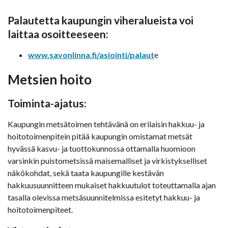
Palautetta kaupungin viheralueista voi
laittaa osoitteeseen:
www.savonlinna.fi/asiointi/palaut
e
Metsien hoito
Toiminta-ajatus:
Kaupungin metsätoimen tehtävänä on erilaisin hakkuu- ja
hoitotoimenpitein pitää kaupungin omistamat metsät
hyvässä kasvu- ja tuottokunnossa ottamalla huomioon
varsinkin puistometsissä maisemalliset ja virkistykselliset
näkökohdat, sekä taata kaupungille kestävän
hakkuusuunnitteen mukaiset hakkuutulot toteuttamalla ajan
tasalla olevissa metsäsuunnitelmissa esitetyt hakkuu- ja
hoitotoimenpiteet.