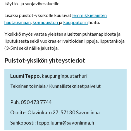
käyttö- ja suojaviheralueille..
Lisäksi puistot-yksikölle kuuluvat
lemmikkieläinten
hautausmaan
,
koirapuiston
ja
kauppatorin
hoito.
Yksikkö myös vastaa yleisten alueitten puhtaanapidosta ja
liputuksesta sekä vuokraa eri valtioiden lippuja, lipputankoja
(3-5m) sekä näille jalustoja.
Puistot-yksikön yhteystiedot
Luumi Teppo,
kaupunginpuutarhuri
Tekninen toimiala / Kunnallistekniset palvelut
Puh. 050 473 7744
Osoite: Olavinkatu 27, 57130 Savonlinna
Sähköposti: teppo.luumi@savonlinna.fi