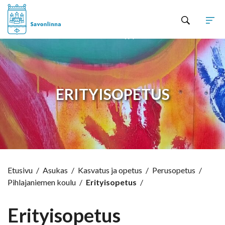
Hyppää sisältöön
ERITYISOPETUS
Etusivu
/
Asukas
/
Kasvatus ja opetus
/
Perusopetus
/
Pihlajaniemen koulu
/
Erityisopetus
/
Erityisopetus