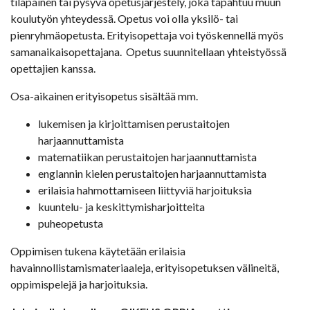
tilapäinen tai pysyvä opetusjärjestely, joka tapahtuu muun
koulutyön yhteydessä. Opetus voi olla yksilö- tai
pienryhmäopetusta. Erityisopettaja voi työskennellä myös
samanaikaisopettajana. Opetus suunnitellaan yhteistyössä
opettajien kanssa.
Osa-aikainen erityisopetus sisältää mm.
lukemisen ja kirjoittamisen perustaitojen
harjaannuttamista
matematiikan perustaitojen harjaannuttamista
englannin kielen perustaitojen harjaannuttamista
erilaisia hahmottamiseen liittyviä harjoituksia
kuuntelu- ja keskittymisharjoitteita
puheopetusta
Oppimisen tukena käytetään erilaisia
havainnollistamismateriaaleja, erityisopetuksen välineitä,
oppimispelejä ja harjoituksia.