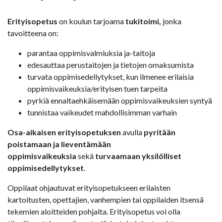
Erityisopetus
on koulun tarjoama
tukitoimi,
jonka
tavoitteena on:
parantaa oppimisvalmiuksia ja-taitoja
edesauttaa perustaitojen ja tietojen omaksumista
turvata oppimisedellytykset, kun ilmenee erilaisia
oppimisvaikeuksia/erityisen tuen tarpeita
pyrkiä ennaltaehkäisemään oppimisvaikeuksien syntyä
tunnistaa vaikeudet mahdollisimman varhain
Osa-aikaisen erityisopetuksen
avulla
pyritään
poistamaan ja lieventämään
oppimisvaikeuksia
sekä
turvaamaan yksilölliset
oppimisedellytykset
.
Oppilaat ohjautuvat erityisopetukseen erilaisten
kartoitusten, opettajien, vanhempien tai oppilaiden itsensä
tekemien aloitteiden pohjalta. Erityisopetus voi olla