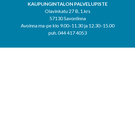
KAUPUNGINTALON PALVELUPISTE
Olavinkatu 27 B, 1.krs
57130 Savonlinna
Avoinna ma-pe klo 9.00–11.30 ja 12.30–15.00
puh. 044 417 4053
KERIMÄEN YHTEISPALVELUPISTE
Kerimäentie 6
58200 Kerimäki
Avoinna ke-to klo 9.00–12.00 ja 12.30–15.00.
PUNKAHARJUN YHTEISPALVELUPISTE
Kauppatie 20
58500 Punkaharju
Avoinna ma-ti klo 9.00–12.00 ja 12.30–15.30.
Saavutettavuusseloste