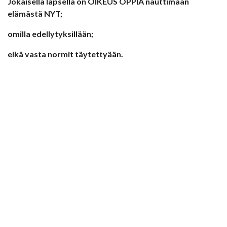
Jokaisella lapsella on OIKEUS OPPIA nauttimaan
elämästä NYT;
omilla edellytyksillään;
eikä vasta normit täytettyään.