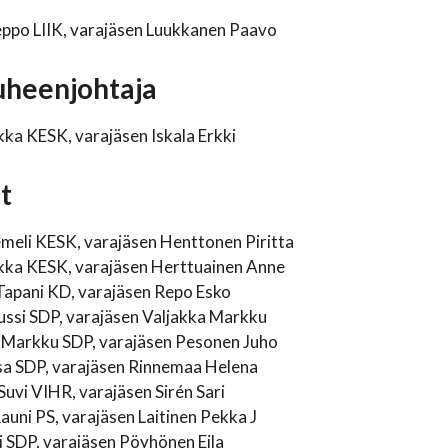
ppo LIIK, varajäsen Luukkanen Paavo
heenjohtaja
kka KESK, varajäsen Iskala Erkki
t
meli KESK, varajäsen Henttonen Piritta
ikka KESK, varajäsen Herttuainen Anne
apani KD, varajäsen Repo Esko
ussi SDP, varajäsen Valjakka Markku
 Markku SDP, varajäsen Pesonen Juho
sa SDP, varajäsen Rinnemaa Helena
Suvi VIHR, varajäsen Sirén Sari
auni PS, varajäsen Laitinen Pekka J
 SDP, varajäsen Pöyhönen Eila