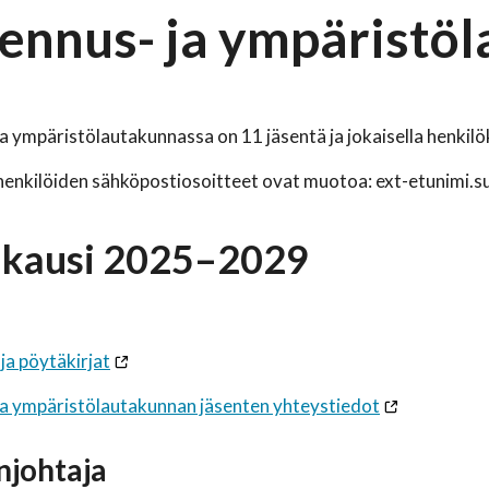
ennus- ja ympäristö
a ympäristölautakunnassa on 11 jäsentä ja jokaisella henkil
enkilöiden sähköpostiosoitteet ovat muotoa: ext-etunimi.s
ikausi 2025–2029
 ja pöytäkirjat
ja ympäristölautakunnan jäsenten yhteystiedot
johtaja