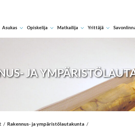
Asukas
Opiskelija
Matkailija
Yrittäjä
Savonlinn
Hyppää sisältöön
NUS- JA YMPÄRISTÖLAUT
t
/
Rakennus- ja ympäristölautakunta
/