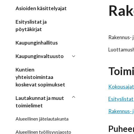
Rak
Asioiden käsittelyajat
Esityslistat ja
pöytäkirjat
Rakennus- j
Kaupunginhallitus
Luottamush
Kaupunginvaltuusto
Toim
Kuntien
yhteistoimintaa
koskevat sopimukset
Kokousajat
Lautakunnat ja muut
Esityslistat
toimielimet
Rakennus- 
Alueellinen jätelautakunta
Puheen
Alueellinen työllisyysjaosto