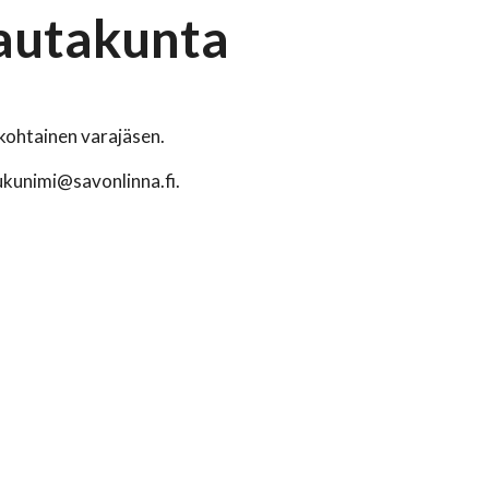
lautakunta
ökohtainen varajäsen.
ukunimi@savonlinna.fi.