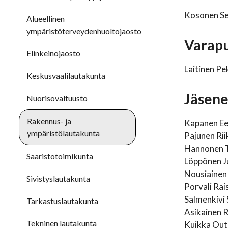
Kosonen Se
Alueellinen
ympäristöterveydenhuoltojaosto
Varapu
Elinkeinojaosto
Laitinen Pe
Keskusvaalilautakunta
Jäsene
Nuorisovaltuusto
Rakennus- ja
Kapanen Ee
ympäristölautakunta
Pajunen Ri
Hannonen T
Saaristotoimikunta
Löppönen J
Nousiainen
Sivistyslautakunta
Porvali Rai
Salmenkivi 
Tarkastuslautakunta
Asikainen R
Tekninen lautakunta
Kuikka Outi