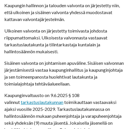
Kaupungin hallinnon ja talouden valvonta on järjestetty niin,
että ulkoinen ja sisäinen valvonta yhdessä muodostavat
kattavan valvontajärjestelmän.
Ulkoinen valvonta on järjestetty toimivasta johdosta
riippumattomaksi. Ulkoisesta valvonnasta vastaavat
tarkastuslautakunta ja tilintarkastaja kuntalain ja
hallintosäännön mukaisesti.
Sisäinen valvonta on johtamisen apuväline. Sisäisen valvonnan
järjestämisestä vastaa kaupunginhallitus ja kaupunginjohtaja
ja sen toimeenpanosta huolehtivat lautakunta ja
toimialajohtaja tehtäväalueellaan.
Kaupunginvaltuusto on 9.6.2025 § 108
valinnut
tarkastuslautakunnan
toimikauttaan vastaavaksi
ajaksi vuosille 2025-2029. Tarkastuslautakunnassa on
hallintosäännön mukaan puheenjohtaja ja varapuheenjohtaja
sekä yhdeksän (9) muuta jäsentä. Jokaisella jäsenellä on