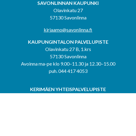
SAVONLINNAN KAUPUNKI
Olavinkatu 27
57130 Savonlinna
kirjaamo@savonlinna.fi
KAUPUNGINTALON PALVELUPISTE
Olavinkatu 27 B, 1.krs
57130 Savonlinna
Avoinna ma-pe klo 9.00–11.30 ja 12.30–15.00
puh. 044 417 4053
KERIMÄEN YHTEISPALVELUPISTE
Kerimäentie 6
58200 Kerimäki
Avoinna ke-to klo 9.00–12.00 ja 12.30–15.00.
PUNKAHARJUN YHTEISPALVELUPISTE
Kauppatie 20