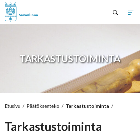
Hyppää sisältöön
TARKASTUSTOIMINTA
Etusivu
/
Päätöksenteko
/
Tarkastustoiminta
/
Tarkastustoiminta