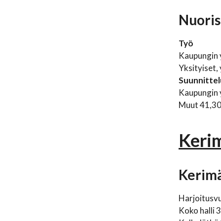
Nuoris
Työ
Kaupungin 
Yksityiset,
Suunnittel
Kaupungin 
Muut 41,30
Keri
Kerimä
Harjoitusvu
Koko halli 