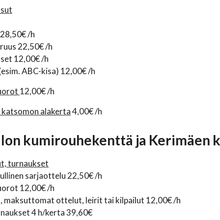
ksut
 28,50€ /h
ruus 22,50€ /h
iset 12,00€ /h
(esim. ABC-kisa) 12,00€ /h
uorot
12,00€ /h
 katsomon alakerta
4,00€ /h
alon kumirouhekenttä ja Kerimäen 
ut, turnaukset
linen sarjaottelu 22,50€ /h
uorot 12,00€ /h
 maksuttomat ottelut, leirit tai kilpailut 12,00€ /h
rnaukset 4 h/kerta 39,60€