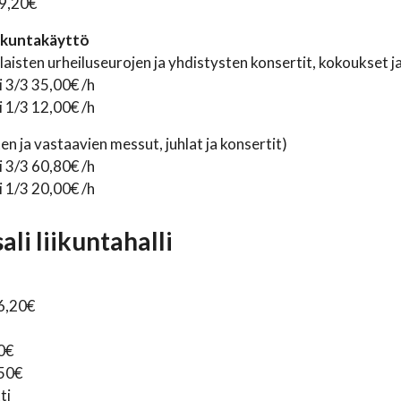
 9,20€
iikuntakäyttö
laisten urheiluseurojen ja yhdistysten konsertit, kokoukset j
i 3/3 35,00€ /h
i 1/3 12,00€ /h
ten ja vastaavien messut, juhlat ja konsertit)
i 3/3 60,80€ /h
i 1/3 20,00€ /h
li liikuntahalli
6,20€
0€
,50€
ti