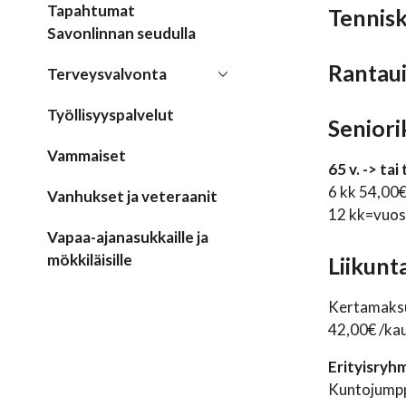
Tapahtumat
Tennisk
Savonlinnan seudulla
Rantaui
Terveysvalvonta
Työllisyyspalvelut
Seniorik
Vammaiset
65 v. -> ta
6 kk 54,00
Vanhukset ja veteraanit
12 kk=vuos
Vapaa-ajanasukkaille ja
mökkiläisille
Liikunt
Kertamaksu
42,00€ /kau
Erityisryh
Kuntojumpp