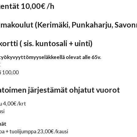
entät 10,00€ /h
makoulut (Kerimäki, Punkaharju, Savon
ortti ( sis. kuntosali + uinti)
i työkyvyyttömyyseläkkeellä olevat alle 65v.
€
i 100,00
atoimen järjestämät ohjatut vuorot
 4,00€ /krt
si
mät
a + tuolijumppa 23,00€ /kausi