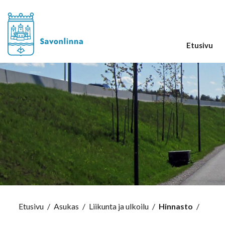
Etusivu
Etusivu
/
Asukas
/
Liikunta ja ulkoilu
/
Hinnasto
/