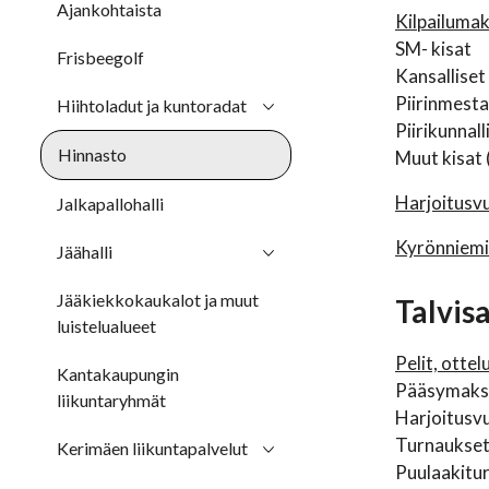
Ajankohtaista
Kilpailuma
SM- kisat
Frisbeegolf
Kansalliset
Piirinmesta
Hiihtoladut ja kuntoradat
Piirikunnall
Hinnasto
Muut kisat 
Harjoitusv
Jalkapallohalli
Kyrönniemi
Jäähalli
Jääkiekkokaukalot ja muut
Talvis
luistelualueet
Pelit, ottel
Kantakaupungin
Pääsymaksul
liikuntaryhmät
Harjoitusv
Turnaukset,
Kerimäen liikuntapalvelut
Puulaakitu