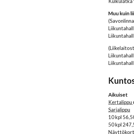
Kulkulätkä
Muu kuin l
(Savonlinna
Liikuntahall
Liikuntahall
(Liikelaitos
Liikuntahall
Liikuntahall
Kuntosa
Aikuiset
Kertalippu
Sarjalippu
10 kpl 56,5
50 kpl 247
Näyttökort