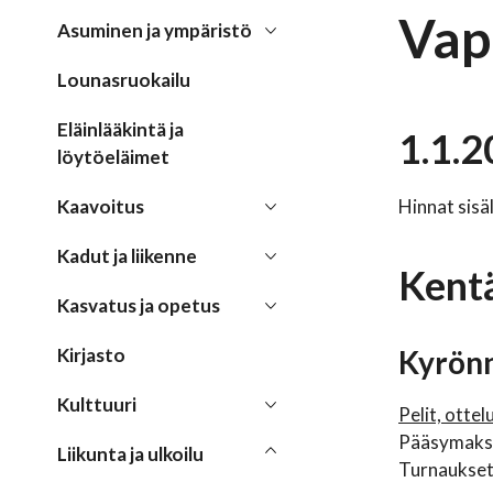
Vap
Asuminen ja ympäristö
Lounasruokailu
Eläinlääkintä ja
1.1.2
löytöeläimet
Kaavoitus
Hinnat sisä
Kadut ja liikenne
Kent
Kasvatus ja opetus
Kirjasto
Kyrönn
Kulttuuri
Pelit, ottel
Pääsymaksul
Liikunta ja ulkoilu
Turnaukset,