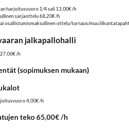
an harjoitusvuoro 1/4 sali 13,00€ /h
linen sarjaottelu 68,20€ /h
i osallistumismaksullinen ottelu/turnaus/muu liikuntatapa
aaran jalkapallohalli
127,00€ /h
entät (sopimuksen mukaan)
ukalot
joitusvuoro 4,00€ /h
atujen teko 65,00€ /h