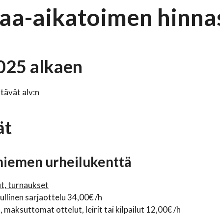
aa-aikatoimen hinna
025 alkaen
ltävät alv:n
ät
iemen urheilukenttä
ut, turnaukset
linen sarjaottelu 34,00€ /h
 maksuttomat ottelut, leirit tai kilpailut 12,00€ /h