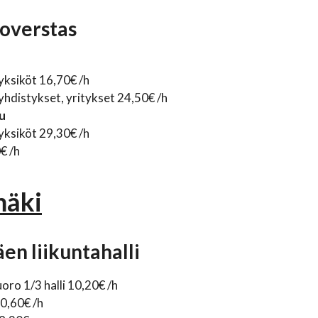
overstas
yksiköt 16,70€ /h
 yhdistykset, yritykset 24,50€ /h
u
yksiköt 29,30€ /h
€ /h
mäki
en liikuntahalli
oro 1/3 halli 10,20€ /h
30,60€ /h