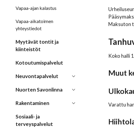
Vapaa-ajan kalastus
Urheiluseur
Pääsymaksul
Vapaa-aikatoimen
Maksuton ta
yhteystiedot
Tanhuv
Myytävät tontit ja
kiinteistöt
Koko halli 
Kotoutumispalvelut
Muut k
Neuvontapalvelut
Nuorten Savonlinna
Ulkoka
Rakentaminen
Varattu har
Sosiaali- ja
Hiihtol
terveyspalvelut