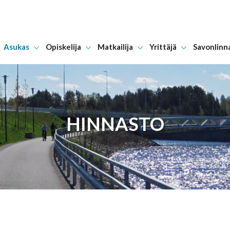
Asukas
Opiskelija
Matkailija
Yrittäjä
Savonlinn
Hyppää sisältöön
HINNASTO