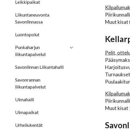
Leikkipaikat
Kilpailuma
Piirikunnall
Liikuntaneuvonta
Savonlinnassa
Muut kisat 
Luontopolut
Kellar
Punkaharjun
Pelit, ottel
liikuntapalvelut
Pääsymaksul
Savonlinnan Liikuntahalli
Harjoitusvu
Turnaukset,
Savonrannan
Puulaakitu
liikuntapalvelut
Kilpailuma
Uimahalli
Piirikunnall
Muut kisat 
Uimapaikat
Savonl
Urheilukentät