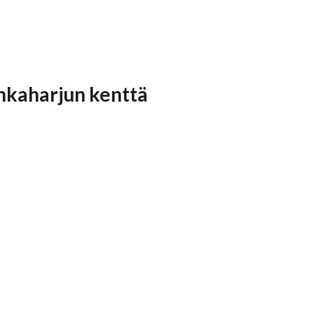
unkaharju
n
kenttä