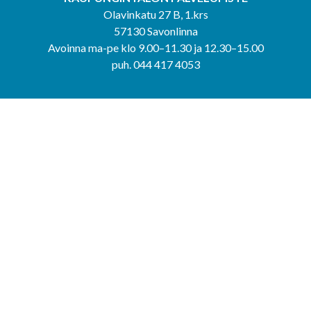
Olavinkatu 27 B, 1.krs
57130 Savonlinna
Avoinna ma-pe klo 9.00–11.30 ja 12.30–15.00
puh. 044 417 4053
KERIMÄEN YHTEISPALVELUPISTE
Kerimäentie 6
58200 Kerimäki
Avoinna ke-to klo 9.00–12.00 ja 12.30–15.00.
PUNKAHARJUN YHTEISPALVELUPISTE
Kauppatie 20
58500 Punkaharju
Avoinna ma-ti klo 9.00–12.00 ja 12.30–15.30.
Saavutettavuusseloste