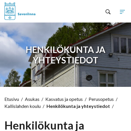
Hyppää sisältöön
HENKILÖKUNTA JA
YHTEYSTIEDOT
Etusivu
/
Asukas
/
Kasvatus ja opetus
/
Perusopetus
/
Kallislahden koulu
/
Henkilökunta ja yhteystiedot
/
Henkilökunta ja