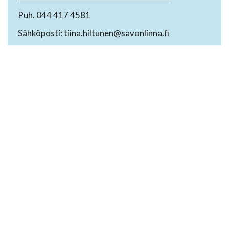
Puh. 044 417 4581
Sähköposti: tiina.hiltunen@savonlinna.fi