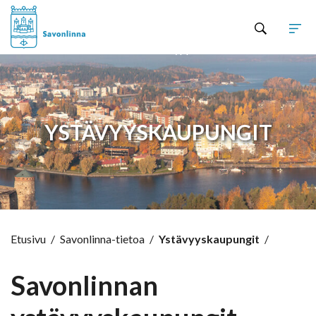
Hyppää sisältöön
YSTÄVYYSKAUPUNGIT
Etusivu
/
Savonlinna-tietoa
/
Ystävyyskaupungit
/
Savonlinnan