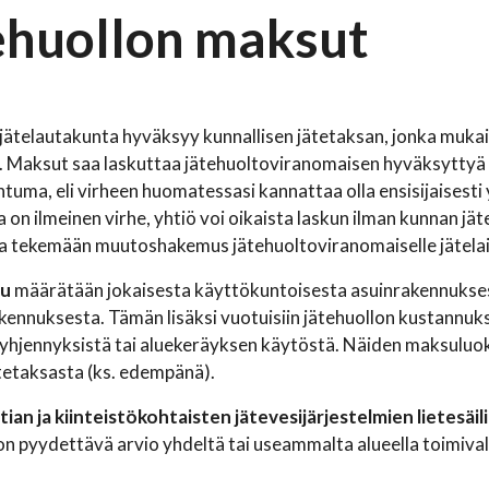
ehuollon maksut
 jätelautakunta hyväksyy kunnallisen jätetaksan, jonka muka
. Maksut saa laskuttaa jätehuoltoviranomaisen hyväksyttyä 
uma, eli virheen huomatessasi kannattaa olla ensisijaisesti
a on ilmeinen virhe, yhtiö voi oikaista laskun ilman kunnan 
a tekemään muutoshakemus jätehuoltoviranomaiselle jätelai
su
määrätään jokaisesta käyttökuntoisesta asuinrakennuksest
kennuksesta. Tämän lisäksi vuotuisiin jätehuollon kustannuksi
tyhjennyksistä tai aluekeräyksen käytöstä. Näiden maksuluo
tetaksasta (ks. edempänä).
ian ja kiinteistökohtaisten jätevesijärjestelmien lietesä
n on pyydettävä arvio yhdeltä tai useammalta alueella toimival