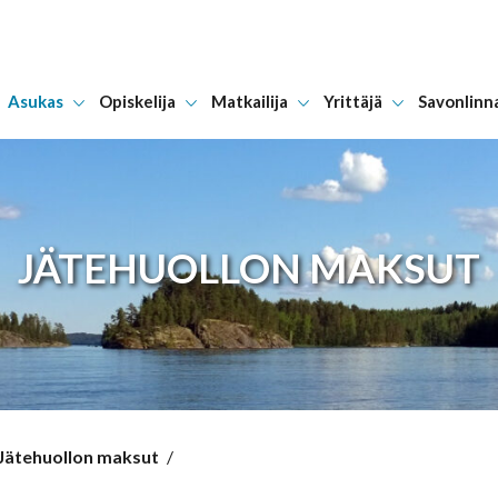
Asukas
Opiskelija
Matkailija
Yrittäjä
Savonlinn
Hyppää sisältöön
JÄTEHUOLLON MAKSUT
Jätehuollon maksut
/