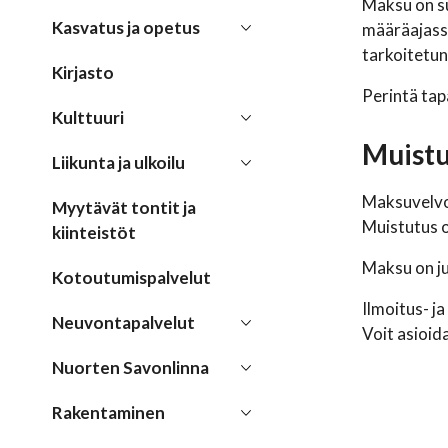
Maksu on s
Kasvatus ja opetus
määräajassa
tarkoitetu
Kirjasto
Perintä tap
Kulttuuri
Muistu
Liikunta ja ulkoilu
Maksuvelvol
Myytävät tontit ja
Muistutus o
kiinteistöt
Maksu on ju
Kotoutumispalvelut
Ilmoitus- 
Neuvontapalvelut
Voit asioid
Nuorten Savonlinna
Rakentaminen