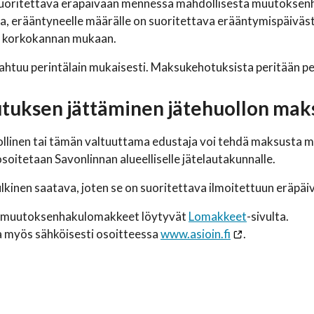
uoritettava eräpäivään mennessä mahdollisesta muutoksenha
, erääntyneelle määrälle on suoritettava erääntymispäivästä
n korkokannan mukaan.
ahtuu perintälain mukaisesti. Maksukehotuksista peritään p
tuksen jättäminen jätehuollon mak
linen tai tämän valtuuttama edustaja voi tehdä maksusta m
soitetaan Savonlinnan alueelliselle jätelautakunnalle.
lkinen saatava, joten se on suoritettava ilmoitettuun eräpäi
ja muutoksenhakulomakkeet löytyvät
Lomakkeet
-sivulta.
a myös sähköisesti osoitteessa
www.asioin.fi
.