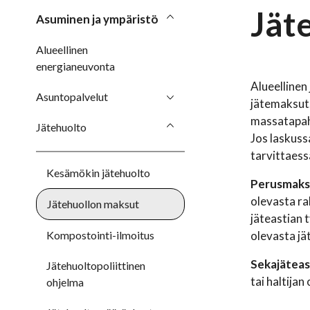
Jät
Asuminen ja ympäristö
Alueellinen
energianeuvonta
Alueellinen
Asuntopalvelut
jätemaksut
massatapaht
Jätehuolto
Jos laskuss
tarvittaess
Kesämökin jätehuolto
Perusmak
olevasta ra
Jätehuollon maksut
jäteastian 
Kompostointi-ilmoitus
olevasta jä
Sekajäteast
Jätehuoltopoliittinen
tai haltija
ohjelma