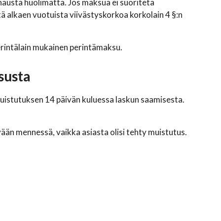
usta huolimatta. Jos maksua ei suoriteta
 alkaen vuotuista viivästyskorkoa korkolain 4 §:n
erintälain mukainen perintämaksu.
susta
uistutuksen 14 päivän kuluessa laskun saamisesta.
vään mennessä, vaikka asiasta olisi tehty muistutus.