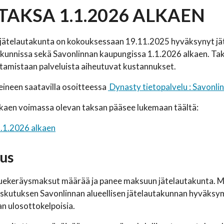
TAKSA 1.1.2026 ALKAEN
n jätelautakunta on kokouksessaan 19.11.2025 hyväksynyt j
 kunnissa sekä Savonlinnan kaupungissa 1.1.2026 alkaen. Taks
ttamistaan palveluista aiheutuvat kustannukset.
teineen saatavilla osoitteessa
Dynasty tietopalvelu : Savonl
kaen voimassa olevan taksan pääsee lukemaan täältä:
1.1.2026 alkaen
us
luekeräysmaksut määrää ja panee maksuun jätelautakunta. M
askutuksen Savonlinnan alueellisen jätelautakunnan hyväks
n ulosottokelpoisia.