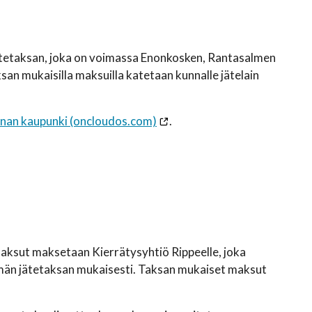
ätetaksan, joka on voimassa Enonkosken, Rantasalmen
an mukaisilla maksuilla katetaan kunnalle jätelain
innan kaupunki (oncloudos.com)
.
aksut maksetaan Kierrätysyhtiö Rippeelle, joka
ymän jätetaksan mukaisesti. Taksan mukaiset maksut