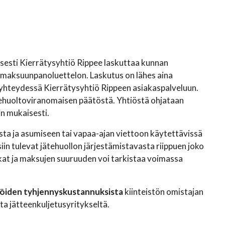
isesti Kierrätysyhtiö Rippee laskuttaa kunnan
maksuunpanoluettelon. Laskutus on lähes aina
 yhteydessä Kierrätysyhtiö Rippeen asiakaspalveluun.
jätehuoltoviranomaisen päätöstä. Yhtiöstä ohjataan
n mukaisesti.
a ja asumiseen tai vapaa-ajan viettoon käytettävissä
in tulevat jätehuollon järjestämistavasta riippuen joko
kat ja maksujen suuruuden voi tarkistaa voimassa
iliöiden tyhjennyskustannuksista
kiinteistön omistajan
ta jätteenkuljetusyritykseltä.