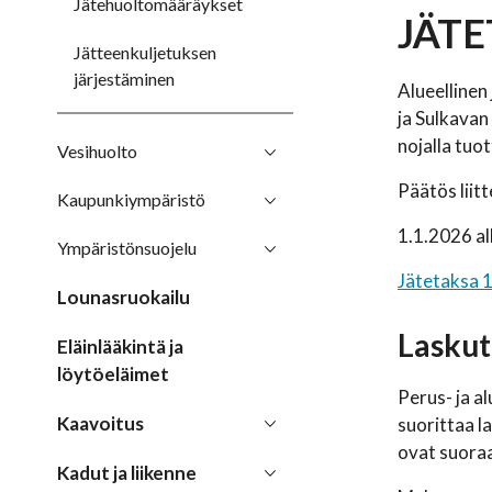
Jätehuoltomääräykset
JÄTE
Jätteenkuljetuksen
järjestäminen
Alueelline
ja Sulkavan
nojalla tuo
Vesihuolto
Päätös liit
Kaupunkiympäristö
1.1.2026 al
Ympäristönsuojelu
Jätetaksa 
Lounasruokailu
Laskut
Eläinlääkintä ja
löytöeläimet
Perus- ja a
Kaavoitus
suorittaa l
ovat suoraa
Kadut ja liikenne