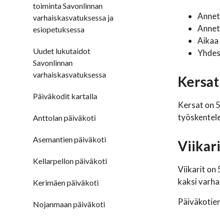
toiminta Savonlinnan
Anneta
varhaiskasvatuksessa ja
Anneta
esiopetuksessa
Aikaa 
Uudet lukutaidot
Yhdess
Savonlinnan
varhaiskasvatuksessa
Kersat
Päiväkodit kartalla
Kersat on 5
työskentele
Anttolan päiväkoti
Asemantien päiväkoti
Viikari
Kellarpellon päiväkoti
Viikarit on
kaksi varha
Kerimäen päiväkoti
Päiväkotien
Nojanmaan päiväkoti