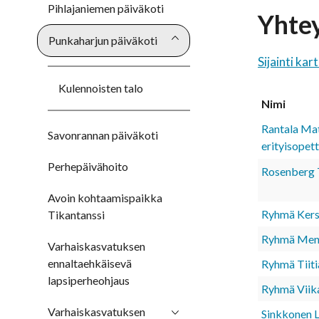
Pihlajaniemen päiväkoti
Yhte
Punkaharjun päiväkoti
Sijainti kart
Kulennoisten talo
Nimi
Rantala Mat
Savonrannan päiväkoti
erityisopett
Perhepäivähoito
Rosenberg T
Avoin kohtaamispaikka
Ryhmä Kers
Tikantanssi
Ryhmä Menn
Varhaiskasvatuksen
ennaltaehkäisevä
Ryhmä Tiiti
lapsiperheohjaus
Ryhmä Viika
Varhaiskasvatuksen
Sinkkonen L