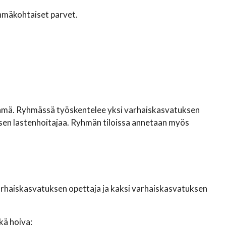
ryhmäkohtaiset parvet.
ryhmä. Ryhmässä työskentelee yksi varhaiskasvatuksen
ksen lastenhoitajaa. Ryhmän tiloissa annetaan myös
rhaiskasvatuksen opettaja ja kaksi varhaiskasvatuksen
kä hoiva: