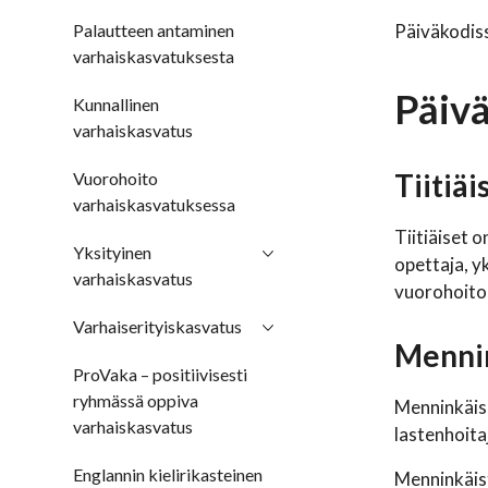
Palautteen antaminen
Päiväkodiss
varhaiskasvatuksesta
Päiv
Kunnallinen
varhaiskasvatus
Tiitiäi
Vuorohoito
varhaiskasvatuksessa
Tiitiäiset 
Yksityinen
opettaja, y
varhaiskasvatus
vuorohoitoa 
Varhaiserityiskasvatus
Menni
ProVaka – positiivisesti
ryhmässä oppiva
Menninkäise
varhaiskasvatus
lastenhoita
Englannin kielirikasteinen
Menninkäist