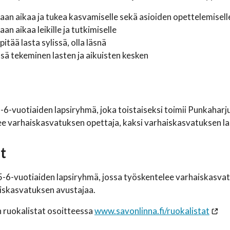
an aikaa ja tukea kasvamiselle sekä asioiden opettelemisell
an aikaa leikille ja tutkimiselle
pitää lasta sylissä, olla läsnä
ä tekeminen lasten ja aikuisten kesken
-6-vuotiaiden lapsiryhmä, joka toistaiseksi toimii Punkahar
e varhaiskasvatuksen opettaja, kaksi varhaiskasvatuksen las
t
 5-6-vuotiaiden lapsiryhmä, jossa työskentelee varhaiskasva
iskasvatuksen avustajaa.
 ruokalistat osoitteessa
www.savonlinna.fi/ruokalistat