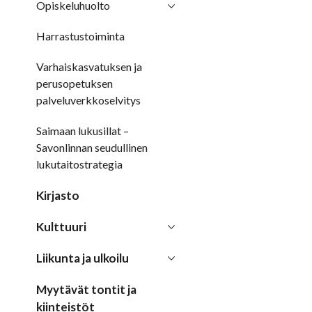
Opiskeluhuolto
Harrastustoiminta
Varhaiskasvatuksen ja
perusopetuksen
palveluverkkoselvitys
Saimaan lukusillat –
Savonlinnan seudullinen
lukutaitostrategia
Kirjasto
Kulttuuri
Liikunta ja ulkoilu
Myytävät tontit ja
kiinteistöt