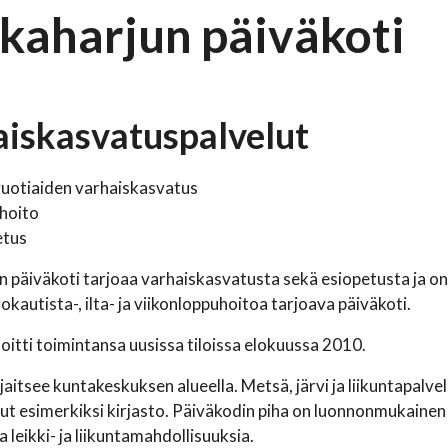
kaharjun päiväkoti
iskasvatuspalvelut
vuotiaiden varhaiskasvatus
hoito
etus
 päiväkoti tarjoaa varhaiskasvatusta sekä esiopetusta ja o
kautista-, ilta- ja viikonloppuhoitoa tarjoava päiväkoti.
loitti toimintansa uusissa tiloissa elokuussa 2010.
ijaitsee kuntakeskuksen alueella. Metsä, järvi ja liikuntapalv
ut esimerkiksi kirjasto. Päiväkodin piha on luonnonmukainen j
 leikki- ja liikuntamahdollisuuksia.