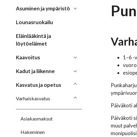
Pun
Asuminen ja ympäristö
Lounasruokailu
Eläinlääkintä ja
Varha
löytöeläimet
Kaavoitus
1–6 -
vuoro
Kadut ja liikenne
esiop
Kasvatus ja opetus
Punkaharjun
ympärivuoro
Varhaiskasvatus
Päiväkoti a
Päiväkoti s
Asiakasmaksut
muut palvel
Hakeminen
monipuolisia