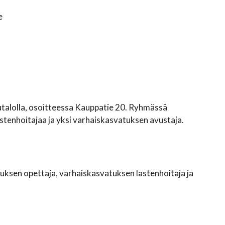
e
jutalolla, osoitteessa Kauppatie 20. Ryhmässä
tenhoitajaa ja yksi varhaiskasvatuksen avustaja.
tuksen opettaja, varhaiskasvatuksen lastenhoitaja ja