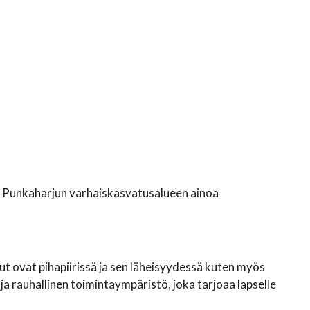
n Punkaharjun varhaiskasvatusalueen ainoa
elut ovat pihapiirissä ja sen läheisyydessä kuten myös
a rauhallinen toimintaympäristö, joka tarjoaa lapselle