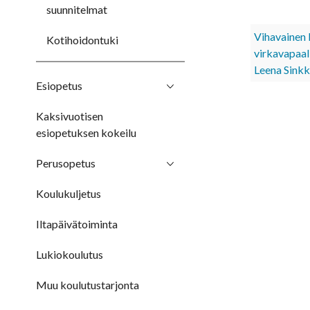
suunnitelmat
Vihavainen 
Kotihoidontuki
virkavapaall
Leena Sink
Esiopetus
Kaksivuotisen
esiopetuksen kokeilu
Perusopetus
Koulukuljetus
Iltapäivätoiminta
Lukiokoulutus
Muu koulutustarjonta