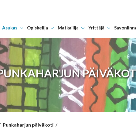
Asukas
Opiskelija
Matkailija
Yrittäjä
Savonlinn
Hyppää sisältöön
PUNKAHARJUN PÄIVÄKOT
/
Punkaharjun päiväkoti
/