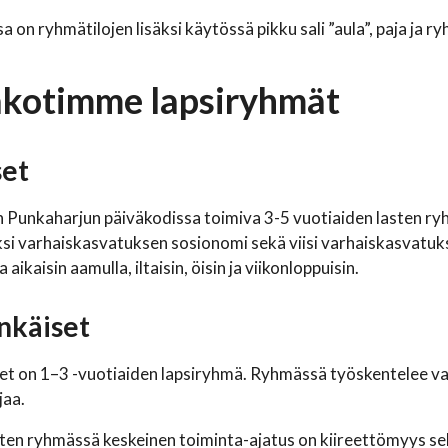
a on ryhmätilojen lisäksi käytössä pikku sali ”aula”, paja ja 
äkotimme lapsiryhmät
set
on Punkaharjun päiväkodissa toimiva 3-5 vuotiaiden lasten 
ksi varhaiskasvatuksen sosionomi sekä viisi varhaiskasvatu
aikaisin aamulla, iltaisin, öisin ja viikonloppuisin.
nkäiset
t on 1–3 -vuotiaiden lapsiryhmä. Ryhmässä työskentelee va
jaa.
en ryhmässä keskeinen toiminta-ajatus on kiireettömyys se