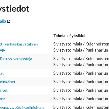
ystiedot
alla
Toimiala / yksikkö
Sivistystoimiala / Kulennoisten
ti, varhaiskasvatuksen
aja
Sivistystoimiala / Punkaharjun
Sivistystoimiala / Kulennoisten
aru, vs. varajohtaja
Sivistystoimiala / Punkaharjun
Sivistystoimiala / Punkaharjun
at
Sivistystoimiala / Punkaharjun
inkäiset
Sivistystoimiala / Punkaharjun
äiset
Sivistystoimiala / Punkaharjun
rit
Sivistystoimiala / Kulennoisten
eena, vs. päiväkodinjohtaja