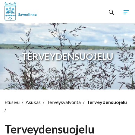
Hyppää sisältöön
TERVEYDENSUOJELU
Etusivu
/
Asukas
/
Terveysvalvonta
/
Terveydensuojelu
/
Terveydensuojelu