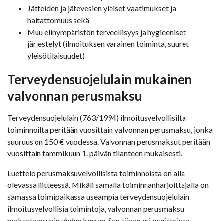
Jätteiden ja jätevesien yleiset vaatimukset ja
haitattomuus sekä
Muu elinympäristön terveellisyys ja hygieeniset
järjestelyt (ilmoituksen varainen toiminta, suuret
yleisötilaisuudet)
Terveydensuojelulain mukainen
valvonnan perusmaksu
Terveydensuojelulain (763/1994) ilmoitusvelvollisilta
toiminnoilta peritään vuosittain valvonnan perusmaksu, jonka
suuruus on 150 € vuodessa. Valvonnan perusmaksut peritään
vuosittain tammikuun 1. päivän tilanteen mukaisesti.
Luettelo perusmaksuvelvollisista toiminnoista on alla
olevassa liitteessä. Mikäli samalla toiminnanharjoittajalla on
samassa toimipaikassa useampia terveydensuojelulain
ilmoitusvelvollisia toimintoja, valvonnan perusmaksu
maksetaan vain yhden kerran. Sen sijaan eri osoitteissa