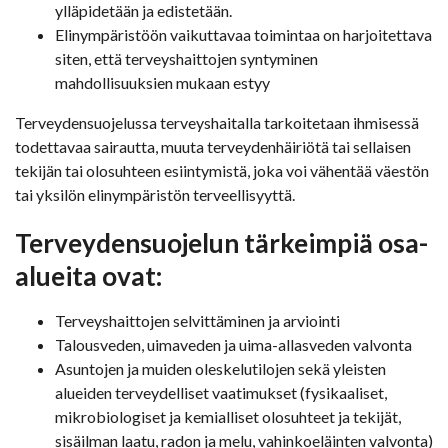
ylläpidetään ja edistetään.
Elinympäristöön vaikuttavaa toimintaa on harjoitettava
siten, että terveyshaittojen syntyminen
mahdollisuuksien mukaan estyy
Terveydensuojelussa terveyshaitalla tarkoitetaan ihmisessä
todettavaa sairautta, muuta terveydenhäiriötä tai sellaisen
tekijän tai olosuhteen esiintymistä, joka voi vähentää väestön
tai yksilön elinympäristön terveellisyyttä.
Terveydensuojelun tärkeimpiä osa-
alueita ovat:
Terveyshaittojen selvittäminen ja arviointi
Talousveden, uimaveden ja uima-allasveden valvonta
Asuntojen ja muiden oleskelutilojen sekä yleisten
alueiden terveydelliset vaatimukset (fysikaaliset,
mikrobiologiset ja kemialliset olosuhteet ja tekijät,
sisäilman laatu, radon ja melu, vahinkoeläinten valvonta)