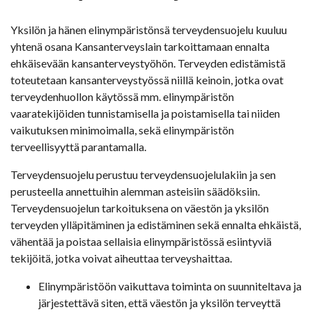
Yksilön ja hänen elinympäristönsä terveydensuojelu kuuluu
yhtenä osana Kansanterveyslain tarkoittamaan ennalta
ehkäisevään kansanterveystyöhön. Terveyden edistämistä
toteutetaan kansanterveystyössä niillä keinoin, jotka ovat
terveydenhuollon käytössä mm. elinympäristön
vaaratekijöiden tunnistamisella ja poistamisella tai niiden
vaikutuksen minimoimalla, sekä elinympäristön
terveellisyyttä parantamalla.
Terveydensuojelu perustuu terveydensuojelulakiin ja sen
perusteella annettuihin alemman asteisiin säädöksiin.
Terveydensuojelun tarkoituksena on väestön ja yksilön
terveyden ylläpitäminen ja edistäminen sekä ennalta ehkäistä,
vähentää ja poistaa sellaisia elinympäristössä esiintyviä
tekijöitä, jotka voivat aiheuttaa terveyshaittaa.
Elinympäristöön vaikuttava toiminta on suunniteltava ja
järjestettävä siten, että väestön ja yksilön terveyttä