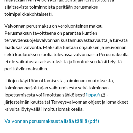
sijaitsevista toiminnoista peritään perusmaksu
toimipaikkakohtaisesti.
Valvonnan perusmaksu on veroluonteinen maksu.
Perusmaksun tavoitteena on parantaa kuntien
terveydensuojeluvalvonnan kustannusvastaavuutta ja turvata
laadukas valvonta. Maksulla tuetaan ohjauksen ja neuvonnan
sekä koulutuksen roolia tulevassa valvonnassa Perusmaksulla
ei ole vaikutusta tarkastuksista ja ilmoituksen käsittelystä
perittäviin maksuihin.
Tilojen käyttöön ottamisesta, toiminnan muutoksesta,
toiminnanharjoittajan vaihtumisesta sekä toiminnan
lopettamisesta voi ilmoittaa sähköisesti
ilppa.fi
-
järjestelmän kautta tai Terveysvalvonnan ohjeet ja lomakkeet
-sivulta löytyvällä ilmoituslomakkeella.
Valvonnan perusmaksusta lisää täällä (pdf)