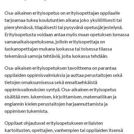
Osa-aikainen erityisopetus on erityisopettajan oppilaalle
tarjoamaa tukea koulutuntien aikana joko yksilöllisesti tai
pienryhmässä, tilapäisesti tai pysyvänä opetusjärjestelynä.
Erityisopetusta voidaan antaa myös muun opetuksen lomassa
samanaikaisopetuksena, jolloin erityisopettaja on
luokanopettajan mukana luokassa tai toisessa tilassa
tekemässä samoja tehtäviä, joita luokassa tehdään.
Osa-aikaisen erityisopetuksen tavoitteena on parantaa
oppilaiden oppimisvalmiuksia ja auttaa perustaitojen sekä
tietojen omaksumisessa sekä ennaltaehkäistä
oppimisvaikeuksien syntyä. Osa-aikainen erityisopetus
sisältää mm. lukemisen, kirjoittamisen, matematiikan ja
englannin kielen perustaitojen harjaannuttamista ja
oppimisen tukemista.
Oppilaat ohjautuvat erityisopetukseen erilaisten
kartoitusten, opettajien, vanhempien tai oppilaiden itsensä