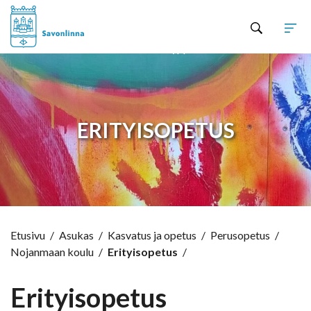
Hyppää sisältöön
ERITYISOPETUS
Etusivu
/
Asukas
/
Kasvatus ja opetus
/
Perusopetus
/
Nojanmaan koulu
/
Erityisopetus
/
Erityisopetus