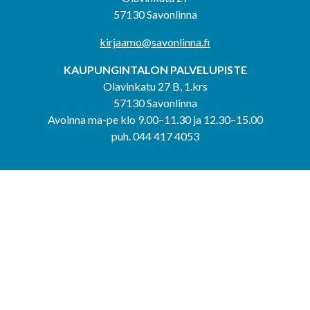
57130 Savonlinna
kirjaamo@savonlinna.fi
KAUPUNGINTALON PALVELUPISTE
Olavinkatu 27 B, 1.krs
57130 Savonlinna
Avoinna ma-pe klo 9.00–11.30 ja 12.30–15.00
puh. 044 417 4053
KERIMÄEN YHTEISPALVELUPISTE
Kerimäentie 6
58200 Kerimäki
Avoinna ke-to klo 9.00–12.00 ja 12.30–15.00.
PUNKAHARJUN YHTEISPALVELUPISTE
Kauppatie 20
58500 Punkaharju
Avoinna ma-ti klo 9.00–12.00 ja 12.30–15.30.