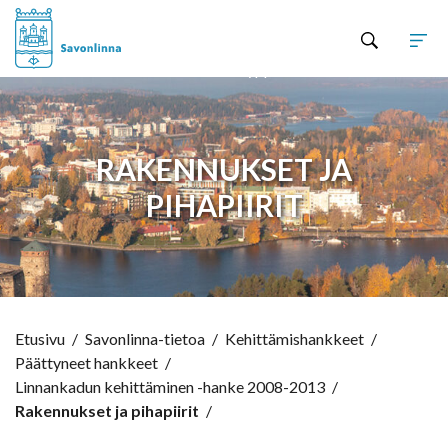
Hyppää sisältöön
RAKENNUKSET JA
PIHAPIIRIT
Etusivu
/
Savonlinna-tietoa
/
Kehittämishankkeet
/
Päättyneet hankkeet
/
Linnankadun kehittäminen -hanke 2008-2013
/
Rakennukset ja pihapiirit
/