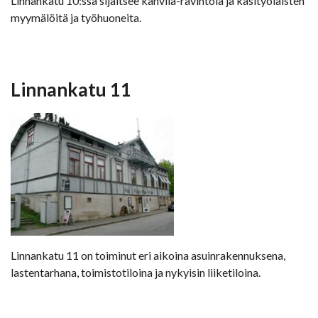
Linnankatu 10:ssä sijaitsee kahvila-ravintola ja käsityöläisten
myymälöitä ja työhuoneita.
Linnankatu 11
Linnankatu 11 on toiminut eri aikoina asuinrakennuksena,
lastentarhana, toimistotiloina ja nykyisin liiketiloina.