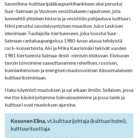
Savonlinna-kulttuuripääkaupunkihankkeen alue perustui
Suur-Saimaan ja Vuoksen vesistöalueen rajaukseen, jota
luonnehtii yhteinen historia ja vesistöön pohjautuva kulttuuri.
Nimi perustui savolaissyntyisen muusikon Juice Leskisen
ideoimaan Tuuliajolla-kiertueeseen, joka koostui Suur-
Saimaan rantakaupungeissa 1980-luvun alussa tehdyistä
rock-konserteista. Aki ja Mika Kaurismäki tekivät vuoden
1981 kiertueesta Saimaa-ilmiö -nimisen elokuvan. Elokuvan
tavoin toivoimme saavuttavamme rehellisen, rosoisen,
kunnianhimoisen ja energisen muutosvoiman itäsuomalaiseen
kulttuuritoimintaan.
Haku käynnisti muutoksen ja sai aikaan ilmiön. Sellaisen, jossa
me itse käsikirjoitamme tulevaisuutemme ja jossa taide ja
kulttuuri ovat muutoksen ajureina.
Kosonen Elina,
vt.kulttuurijohtaja (kulttuuritoimi),
kulttuurituottaja