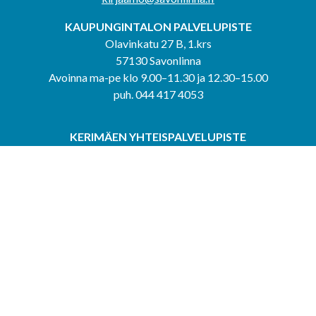
KAUPUNGINTALON PALVELUPISTE
Olavinkatu 27 B, 1.krs
57130 Savonlinna
Avoinna ma-pe klo 9.00–11.30 ja 12.30–15.00
puh. 044 417 4053
KERIMÄEN YHTEISPALVELUPISTE
Kerimäentie 6
58200 Kerimäki
Avoinna ke-to klo 9.00–12.00 ja 12.30–15.00.
PUNKAHARJUN YHTEISPALVELUPISTE
Kauppatie 20
58500 Punkaharju
Avoinna ma-ti klo 9.00–12.00 ja 12.30–15.30.