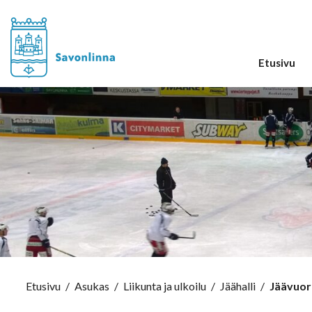
Etusivu
Etusivu
/
Asukas
/
Liikunta ja ulkoilu
/
Jäähalli
/
Jäävuor