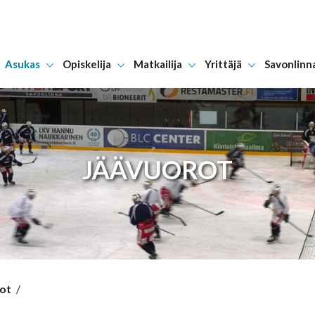
Asukas
Opiskelija
Matkailija
Yrittäjä
Savonlinn
Hyppää sisältöön
JÄÄVUOROT
ot
/