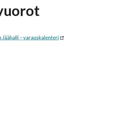
vuorot
 Jäähalli – varauskalenteri