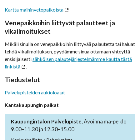
Kartta maihinvetopaikoista
Venepaikkoihin liittyvät palautteet ja
vikailmoitukset
Mikäli sinulla on venepaikkoihin liittyvää palautetta tai haluat
tehdä vikailmoituksen, pyydämme sinua ottamaan yhteyttä
ensisijaisesti
sähköisen palautejärjestelmämme kautta tästä
linkistä
.
Tiedustelut
Palvelupisteiden aukioloajat
Kantakaupungin paikat
Kaupungintalon Palvelupiste,
Avoinna ma-pe klo
9.00–11.30 ja 12.30–15.00
Keskushallinto / Palvelupiste