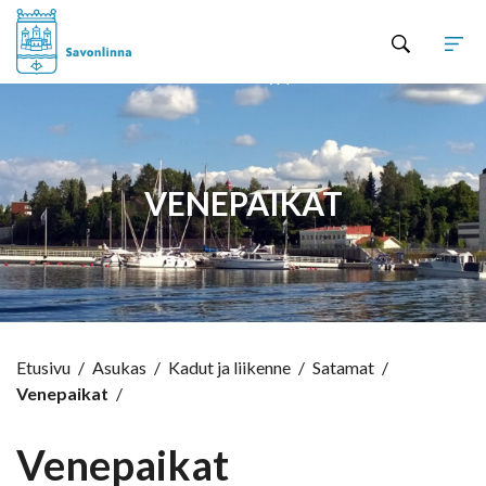
Hyppää sisältöön
VENEPAIKAT
Etusivu
/
Asukas
/
Kadut ja liikenne
/
Satamat
/
Venepaikat
/
Venepaikat