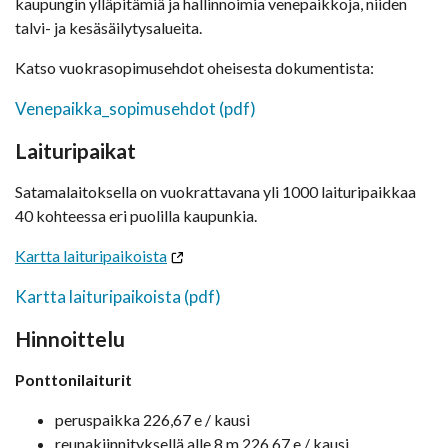
kaupungin ylläpitämiä ja hallinnoimia venepaikkoja, niiden
talvi- ja kesäsäilytysalueita.
Katso vuokrasopimusehdot oheisesta dokumentista:
Venepaikka_sopimusehdot (pdf)
Laituripaikat
Satamalaitoksella on vuokrattavana yli 1000 laituripaikkaa
40 kohteessa eri puolilla kaupunkia.
Kartta laituripaikoista
Kartta laituripaikoista (pdf)
Hinnoittelu
Ponttonilaiturit
peruspaikka 226,67 e / kausi
reunakiinnityksellä alle 8 m 226,67 e / kausi