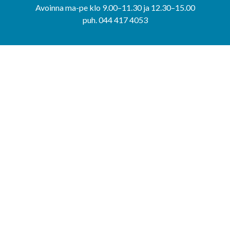
Avoinna ma-pe klo 9.00–11.30 ja 12.30–15.00
puh. 044 417 4053
KERIMÄEN YHTEISPALVELUPISTE
Kerimäentie 6
58200 Kerimäki
Avoinna ke-to klo 9.00–12.00 ja 12.30–15.00.
PUNKAHARJUN YHTEISPALVELUPISTE
Kauppatie 20
58500 Punkaharju
Avoinna ma-ti klo 9.00–12.00 ja 12.30–15.30.
Saavutettavuusseloste