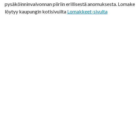
pysäköinninvalvonnan piiriin erillisestä anomuksesta. Lomake
löytyy kaupungin kotisivuilta
Lomakkeet-sivulta