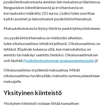
pysäköinninvalvonnasta annetun lain mukaisessa tilanteessa.
Rengaslukon kiinnittämisestä ja irrottamisesta on
korvaukseksi määrätty 225 euroa. Lisäksi tulee suorittaa
kaikki avoimet ja lainvoimaiset pysäköintivirhemaksut.
Maksukehotuksesta löytyy tilisiirto pankkiyhteystietoineen.
Jos pysäköintivirhemaksu on mielestäsi aiheeton,
tulee oikaisuvaatimus tehdä kirjallisesti. Oikaisuvaatimus on
tehtävä 30 päivän kuluessa siitä, kun maksukehotus on
annettu tai määräys saatettu tiedoksi. Oikaisuvaatimuksen
voit täyttää
Pysäköinninvalvonnan asiakaspalvelusivulla
Oikaisuvaatimus ei pidennä maksuaikaa. Mikäli
oikaisuvaatimus hyväksytään, maksettu summa palautetaan
maksajalle.
Yksityinen kiinteistö
Yksityinen kiinteistö voidaan liittää kunnallisen