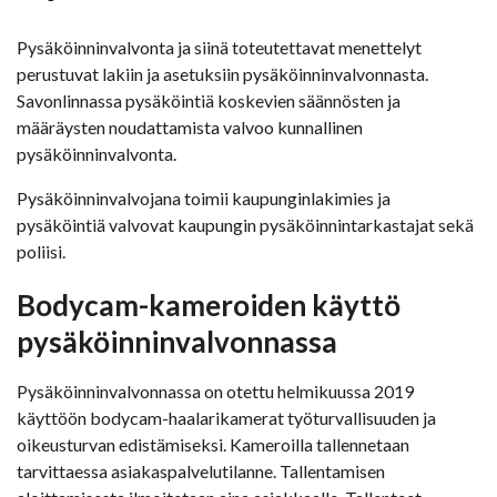
Pysäköinninvalvonta ja siinä toteutettavat menettelyt
perustuvat lakiin ja asetuksiin pysäköinninvalvonnasta.
Savonlinnassa pysäköintiä koskevien säännösten ja
määräysten noudattamista valvoo kunnallinen
pysäköinninvalvonta.
Pysäköinninvalvojana toimii kaupunginlakimies ja
pysäköintiä valvovat kaupungin pysäköinnintarkastajat sekä
poliisi.
Bodycam-kameroiden käyttö
pysäköinninvalvonnassa
Pysäköinninvalvonnassa on otettu helmikuussa 2019
käyttöön bodycam-haalarikamerat työturvallisuuden ja
oikeusturvan edistämiseksi. Kameroilla tallennetaan
tarvittaessa asiakaspalvelutilanne. Tallentamisen