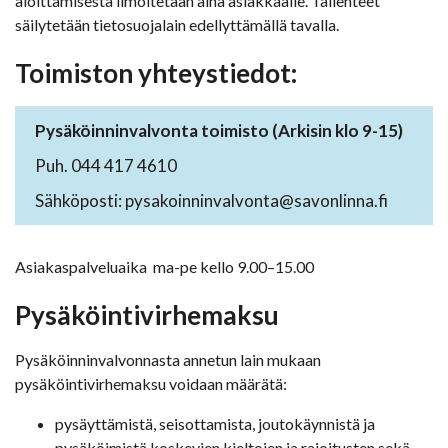
aloittamisesta ilmoitetaan aina asiakkaalle. Tallenteet
säilytetään tietosuojalain edellyttämällä tavalla.
Toimiston yhteystiedot:
Pysäköinninvalvonta toimisto (Arkisin klo 9-15)
Puh. 044 417 4610
Sähköposti: pysakoinninvalvonta@savonlinna.fi
Asiakaspalveluaika ma-pe kello 9.00–15.00
Pysäköintivirhemaksu
Pysäköinninvalvonnasta annetun lain mukaan
pysäköintivirhemaksu voidaan määrätä:
pysäyttämistä, seisottamista, joutokäynnistä ja
pysäköimistä koskevien kieltojen ja rajoitusten sekä