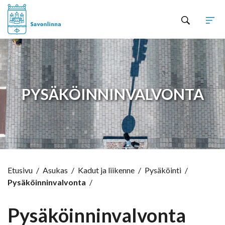
Hyppää sisältöön
PYSÄKÖINNINVALVONTA
Etusivu
/
Asukas
/
Kadut ja liikenne
/
Pysäköinti
/
Pysäköinninvalvonta
/
Pysäköinninvalvonta