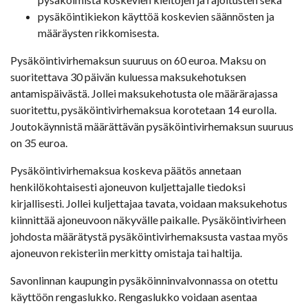
pysäköintikiekon käyttöä koskevien säännösten ja
määräysten rikkomisesta.
Pysäköintivirhemaksun suuruus on 60 euroa. Maksu on
suoritettava 30 päivän kuluessa maksukehotuksen
antamispäivästä. Jollei maksukehotusta ole määrärajassa
suoritettu, pysäköintivirhemaksua korotetaan 14 eurolla.
Joutokäynnistä määrättävän pysäköintivirhemaksun suuruus
on 35 euroa.
Pysäköintivirhemaksua koskeva päätös annetaan
henkilökohtaisesti ajoneuvon kuljettajalle tiedoksi
kirjallisesti. Jollei kuljettajaa tavata, voidaan maksukehotus
kiinnittää ajoneuvoon näkyvälle paikalle. Pysäköintivirheen
johdosta määrätystä pysäköintivirhemaksusta vastaa myös
ajoneuvon rekisteriin merkitty omistaja tai haltija.
Savonlinnan kaupungin pysäköinninvalvonnassa on otettu
käyttöön rengaslukko. Rengaslukko voidaan asentaa