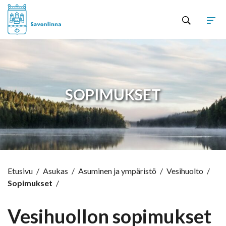
Hyppää sisältöön
SOPIMUKSET
Etusivu
/
Asukas
/
Asuminen ja ympäristö
/
Vesihuolto
/
Sopimukset
/
Vesihuollon sopimukset