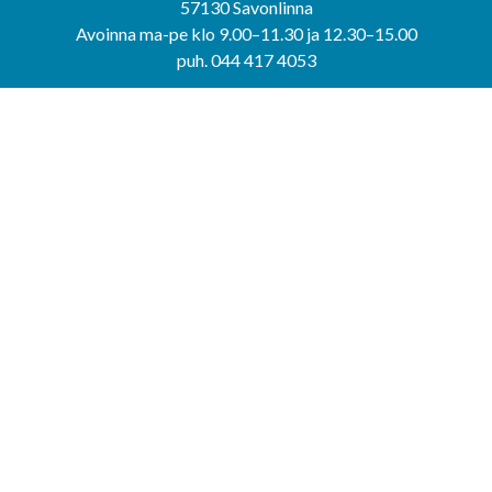
57130 Savonlinna
Avoinna ma-pe klo 9.00–11.30 ja 12.30–15.00
puh. 044 417 4053
KERIMÄEN YHTEISPALVELUPISTE
Kerimäentie 6
58200 Kerimäki
Avoinna ke-to klo 9.00–12.00 ja 12.30–15.00.
PUNKAHARJUN YHTEISPALVELUPISTE
Kauppatie 20
58500 Punkaharju
Avoinna ma-ti klo 9.00–12.00 ja 12.30–15.30.
Saavutettavuusseloste