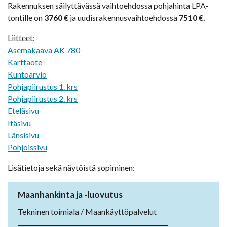
Rakennuksen säilyttävässä vaihtoehdossa pohjahinta LPA-
tontille on
3760 €
ja uudisrakennusvaihtoehdossa
7510 €.
Liitteet:
Asemakaava AK 780
Karttaote
Kuntoarvio
Pohjapiirustus 1. krs
Pohjapiirustus 2. krs
Eteläsivu
Itäsivu
Länsisivu
Pohjoissivu
Lisätietoja sekä näytöistä sopiminen:
Maanhankinta ja -luovutus
Tekninen toimiala / Maankäyttöpalvelut