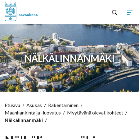
Hyppää sisältöön
NÄLKÄLINNANMÄKI
Etusivu
/
Asukas
/
Rakentaminen
/
Maanhankinta ja -luovutus
/
Myytävänä olevat kohteet
/
Nälkälinnanmäki
/