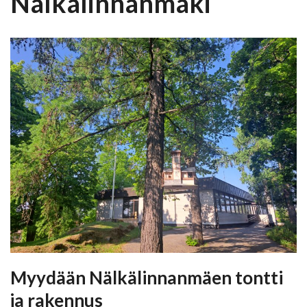
Nälkälinnanmäki
Myydään Nälkälinnanmäen tontti
ja rakennus