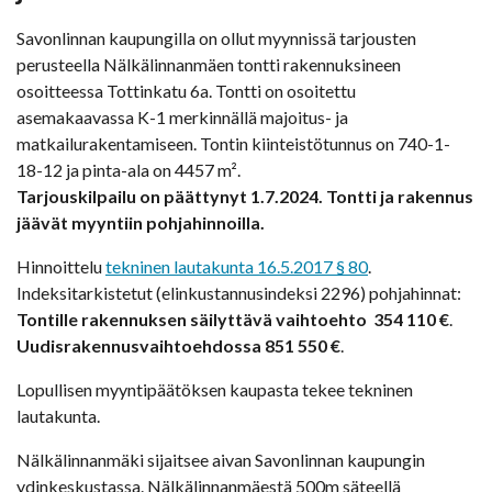
Savonlinnan kaupungilla on ollut myynnissä tarjousten
perusteella Nälkälinnanmäen tontti rakennuksineen
osoitteessa Tottinkatu 6a. Tontti on osoitettu
asemakaavassa K-1 merkinnällä majoitus- ja
matkailurakentamiseen. Tontin kiinteistötunnus on 740-1-
18-12 ja pinta-ala on 4457 m².
Tarjouskilpailu on päättynyt 1.7.2024. Tontti ja rakennus
jäävät myyntiin pohjahinnoilla.
Hinnoittelu
tekninen lautakunta 16.5.2017 § 80
.
Indeksitarkistetut (elinkustannusindeksi 2296) pohjahinnat:
Tontille rakennuksen säilyttävä vaihtoehto 354 110 €
.
Uudisrakennusvaihtoehdossa
851 550 €
.
Lopullisen myyntipäätöksen kaupasta tekee tekninen
lautakunta.
Nälkälinnanmäki sijaitsee aivan Savonlinnan kaupungin
ydinkeskustassa. Nälkälinnanmäestä 500m säteellä