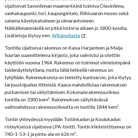
sijaitsevat Savonlinnan maamerkkinä toimiva Olavinlinna,
vanhakaupunki, tori, kaupungintalo, Riihisaaren museo sekä
satama kävelykatuineen ja uimarantoineen.
Nälkälinnanmäellä on pitkä historia alkaen jo 1800-luvulta.
Lisätietoja löytyy mm.
Wikipediasta
.
Tontilla sijaitseva rakennus on Kaisa Harjanteen ja Maija
Suurlan suunnittelema kirjasto, joka valmistui ja otettiin
käyttöön vuonna 1964. Rakennus on toiminut viimeisimpänä
taidenäyttelytilana, mutta tällä hetkellä rakennus on
tyhjillään. Rakennuksesta on teetetty kuntoarvio, joka löytyy
tarjouskilpailun liitteistä. Kaava mahdollistaa rakennuksen
purkamisen tai säilyttämisen. Kokonaisrakennusoikeus
tontilla on 3300 kem². Rakennuksen säilyttävässä
vaihtoehdossa rakennusoikeutta on tontilla 1844 kem².
Tontin yhteydessä myydään Tottinkadun ja Koulukadun
risteyksessä sijaitseva LPA-tontti. Tontin kiinteistötunnus on
740-1-53-1 ja pinta-ala on 626 m².