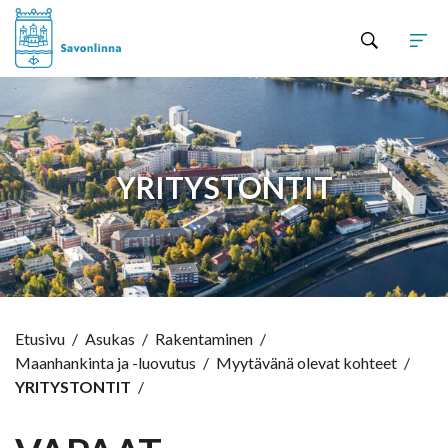
Hyppää sisältöön
YRITYSTONTIT
Etusivu
/
Asukas
/
Rakentaminen
/
Maanhankinta ja -luovutus
/
Myytävänä olevat kohteet
/
YRITYSTONTIT
/