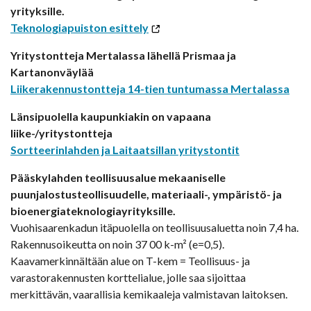
yrityksille.
Teknologiapuiston esittely
Yritystontteja Mertalassa lähellä Prismaa ja
Kartanonväylää
Liikerakennustontteja 14-tien tuntumassa Mertalassa
Länsipuolella kaupunkiakin on vapaana
liike-/yritystontteja
Sortteerinlahden ja Laitaatsillan yritystontit
Pääskylahden teollisuusalue mekaaniselle
puunjalostusteollisuudelle, materiaali-, ympäristö- ja
bioenergiateknologiayrityksille.
Vuohisaarenkadun itäpuolella on teollisuusaluetta noin 7,4 ha.
Rakennusoikeutta on noin 37 00 k-m² (e=0,5).
Kaavamerkinnältään alue on T-kem = Teollisuus- ja
varastorakennusten korttelialue, jolle saa sijoittaa
merkittävän, vaarallisia kemikaaleja valmistavan laitoksen.