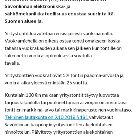
Savonlinnan elektroniikka- ja
sähkömekaniikkateollisuus edustaa suurinta Itä-
Suomen alueella.
Yritystontit luovutetaan ensisijaisesti vuokraamalla.
Vuokramiehellä on oikeus ostaa tontti omakseen koska
tahansa vuokrakauden aikana sen jälkeen kun tontille on
rakennettu vuokrasopimuksessa sovitulla
tavalla.
Yritystonttien vuokrat ovat 5% tontin pääoma-arvosta ja
vuokra-aika yleensä enintään 25 vuotta.
Kuntalain 130 §:n mukaan yritystontit täytyy luovuttaa
tarjouskilpailulla tai puolueettoman arvioijan on arvioitava
tonttien markkina-arvo tai markkinaperusteinen vuokrataso.
Tekninen lautakunta on 9.10.2018 § 181
vahvistanut
Savonlinnan kaupungin yritystonttien aluekohtaisen
hinnoittelun. Päivitetty yritystonttien aluekohtainen