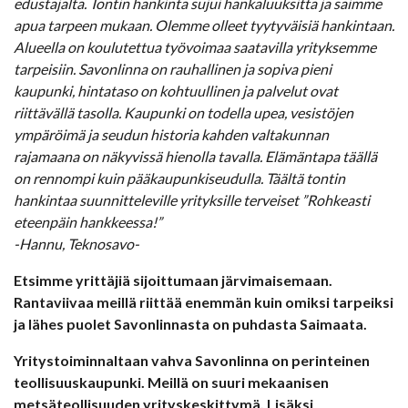
edustajalta. Tontin hankinta sujui hankaluuksitta ja saimme
apua tarpeen mukaan. Olemme olleet tyytyväisiä hankintaan.
Alueella on koulutettua työvoimaa saatavilla yrityksemme
tarpeisiin. Savonlinna on rauhallinen ja sopiva pieni
kaupunki, hintataso on kohtuullinen ja palvelut ovat
riittävällä tasolla. Kaupunki on todella upea, vesistöjen
ympäröimä ja seudun historia kahden valtakunnan
rajamaana on näkyvissä hienolla tavalla. Elämäntapa täällä
on rennompi kuin pääkaupunkiseudulla. Täältä tontin
hankintaa suunnitteleville yrityksille terveiset ”Rohkeasti
eteenpäin hankkeessa!”
-Hannu, Teknosavo-
Etsimme yrittäjiä sijoittumaan järvimaisemaan.
Rantaviivaa meillä riittää enemmän kuin omiksi tarpeiksi
ja lähes puolet Savonlinnasta on puhdasta Saimaata.
Yritystoiminnaltaan vahva Savonlinna on perinteinen
teollisuuskaupunki. Meillä on suuri mekaanisen
metsäteollisuuden yrityskeskittymä. Lisäksi