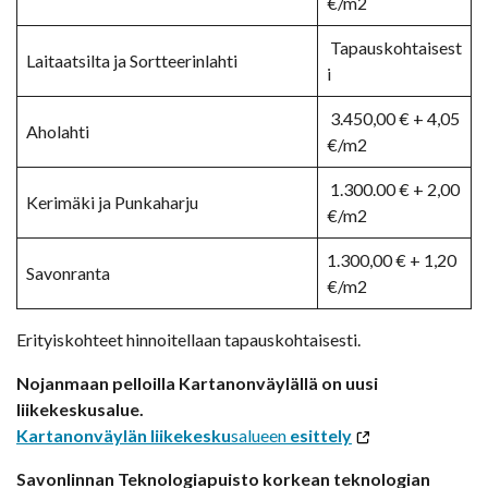
€/m2
Tapauskohtaisest
Laitaatsilta ja Sortteerinlahti
i
3.450,00 € + 4,05
Aholahti
€/m2
1.300.00 € + 2,00
Kerimäki ja Punkaharju
€/m2
1.300,00 € + 1,20
Savonranta
€/m2
Erityiskohteet hinnoitellaan tapauskohtaisesti.
Nojanmaan pelloilla Kartanonväylällä on uusi
liikekeskusalue.
Kartanonväylän
liikekesku
salueen
esittely
Savonlinnan Teknologiapuisto korkean teknologian