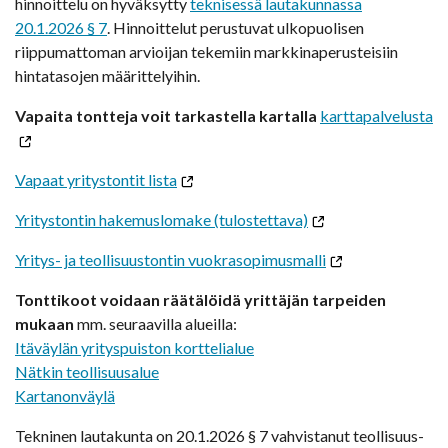
hinnoittelu on hyväksytty
teknisessä lautakunnassa
20.1.2026 § 7
. Hinnoittelut perustuvat ulkopuolisen
riippumattoman arvioijan tekemiin markkinaperusteisiin
hintatasojen määrittelyihin.
Vapaita tontteja voit tarkastella kartalla
karttapalvelusta
Vapaat yritystontit lista
Yritystontin hakemuslomake (tulostettava)
Yritys- ja teollisuustontin vuokrasopimusmalli
Tonttikoot voidaan räätälöidä yrittäjän tarpeiden
mukaan
mm. seuraavilla alueilla:
Itäväylän yrityspuiston korttelialue
Nätkin teollisuusalue
Kartanonväylä
Tekninen lautakunta on 20.1.2026 § 7 vahvistanut teollisuus-