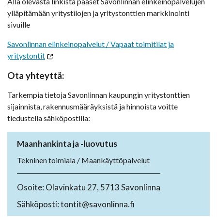
Alla olevasta linkistä pääset Savonlinnan elinkeinopalvelujen
ylläpitämään yritystilojen ja yritystonttien markkinointi
sivuille
Savonlinnan elinkeinopalvelut / Vapaat toimitilat ja
yritystontit
Ota yhteyttä:
Tarkempia tietoja Savonlinnan kaupungin yritystonttien
sijainnista, rakennusmääräyksistä ja hinnoista voitte
tiedustella sähköpostilla:
Maanhankinta ja -luovutus
Tekninen toimiala / Maankäyttöpalvelut
Osoite: Olavinkatu 27, 5713 Savonlinna
Sähköposti: tontit@savonlinna.fi