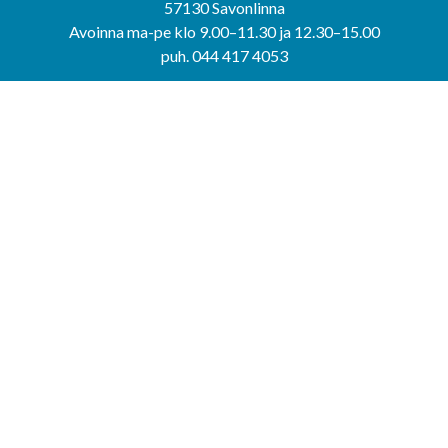
57130 Savonlinna
Avoinna ma-pe klo 9.00–11.30 ja 12.30–15.00
puh. 044 417 4053
KERIMÄEN YHTEISPALVELUPISTE
Kerimäentie 6
58200 Kerimäki
Avoinna ke-to klo 9.00–12.00 ja 12.30–15.00.
PUNKAHARJUN YHTEISPALVELUPISTE
Kauppatie 20
58500 Punkaharju
Avoinna ma-ti klo 9.00–12.00 ja 12.30–15.30.
Saavutettavuusseloste