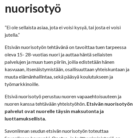
nuorisotyö
”Ei ole sellaista asiaa, jota ei voisi kysyä, tai josta ei voisi
jutella.”
Etsivän nuorisotyön tehtävänä on tavoittaa tuen tarpeessa
oleva 15- 28-vuotias nuori ja auttaa häntä sellaisten
palvelujen ja muun tuen piiriin, joilla edistetään hänen
kasvuaan, itsenäistymistään, osallisuuttaan yhteiskuntaan ja
muuta elämänhallintaa, sekä pääsyä koulutukseen ja
työmarkkinoille.
Etsivä nuorisotyö perustuu nuoren vapaaehtoisuuteen ja
nuoren kanssa tehtävään yhteistyöhön.
Etsivän nuorisotyön
palvelut ovat nuorelle täysin maksutonta ja
luottamuksellista.
Savonlinnan seudun etsivän nuorisotyön toteuttaa