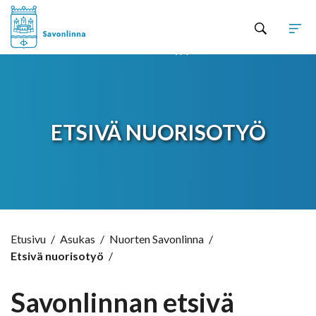
Hyppää sisältöön
ETSIVÄ NUORISOTYÖ
Etusivu
/
Asukas
/
Nuorten Savonlinna
/
Etsivä nuorisotyö
/
Savonlinnan etsivä