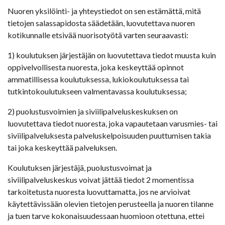
Nuoren yksilöinti- ja yhteystiedot on sen estämättä, mitä
tietojen salassapidosta säädetään, luovutettava nuoren
kotikunnalle etsivää nuorisotyötä varten seuraavasti:
1) koulutuksen järjestäjän on luovutettava tiedot muusta kuin
oppivelvollisesta nuoresta, joka keskeyttää opinnot
ammatillisessa koulutuksessa, lukiokoulutuksessa tai
tutkintokoulutukseen valmentavassa koulutuksessa;
2) puolustusvoimien ja siviilipalveluskeskuksen on
luovutettava tiedot nuoresta, joka vapautetaan varusmies- tai
siviilipalveluksesta palveluskelpoisuuden puuttumisen takia
tai joka keskeyttää palveluksen.
Koulutuksen järjestäjä, puolustusvoimat ja
siviilipalveluskeskus voivat jättää tiedot 2 momentissa
tarkoitetusta nuoresta luovuttamatta, jos ne arvioivat
käytettävissään olevien tietojen perusteella ja nuoren tilanne
ja tuen tarve kokonaisuudessaan huomioon otettuna, ettei