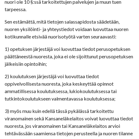
nuori ole 10 §:ssä tarkoitettujen palvelujen ja muun tuen
tarpeessa.
Sen estämättä, mitä tietojen salassapidosta säädetään,
nuoren yksilöinti- ja yhteystiedot voidaan luovuttaa nuoren
kotikunnalle etsivää nuorisotyötä varten seuraavasti:
1) opetuksen järjestäjä voi luovuttaa tiedot perusopetuksen
päättäneestä nuoresta, joka ei ole sijoittunut perusopetuksen
jälkeisiin opintoihin;
2) koulutuksen järjestäjä voi luovuttaa tiedot
oppivelvollisesta nuoresta, joka keskeyttää opinnot
ammatillisessa koulutuksessa, lukiokoulutuksessa tai
tutkintokoulutukseen valmentavassa koulutuksessa;
3) myös muu kuin edellä tässä pykälässä tarkoitettu
viranomainen sekä Kansaneläkelaitos voivat luovuttaa tiedot
nuoresta, jos viranomainen tai Kansaneläkelaitos arvioi
tehtävässään saamiensa tietojen perusteella ja nuoren tilanne