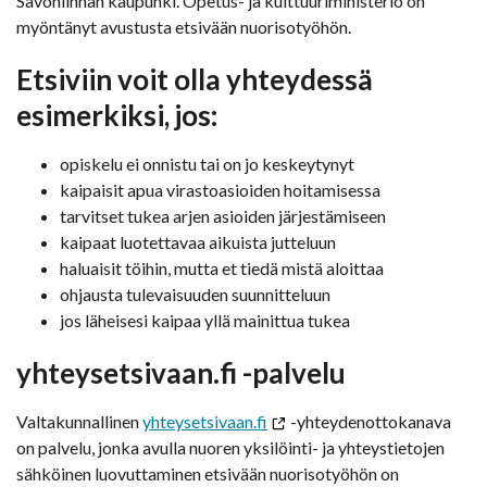
Savonlinnan kaupunki. Opetus- ja kulttuuriministeriö on
myöntänyt avustusta etsivään nuorisotyöhön.
Etsiviin voit olla yhteydessä
esimerkiksi, jos:
opiskelu ei onnistu tai on jo keskeytynyt
kaipaisit apua virastoasioiden hoitamisessa
tarvitset tukea arjen asioiden järjestämiseen
kaipaat luotettavaa aikuista jutteluun
haluaisit töihin, mutta et tiedä mistä aloittaa
ohjausta tulevaisuuden suunnitteluun
jos läheisesi kaipaa yllä mainittua tukea
yhteysetsivaan.fi -palvelu
Valtakunnallinen
yhteysetsivaan.fi
-yhteydenottokanava
on palvelu, jonka avulla nuoren yksilöinti- ja yhteystietojen
sähköinen luovuttaminen etsivään nuorisotyöhön on