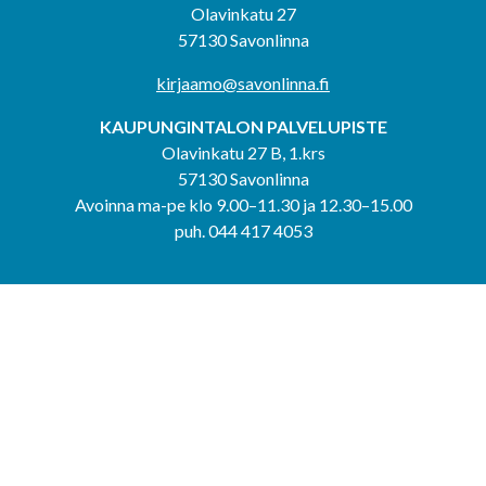
Olavinkatu 27
57130 Savonlinna
kirjaamo@savonlinna.fi
KAUPUNGINTALON PALVELUPISTE
Olavinkatu 27 B, 1.krs
57130 Savonlinna
Avoinna ma-pe klo 9.00–11.30 ja 12.30–15.00
puh. 044 417 4053
KERIMÄEN YHTEISPALVELUPISTE
Kerimäentie 6
58200 Kerimäki
Avoinna ke-to klo 9.00–12.00 ja 12.30–15.00.
PUNKAHARJUN YHTEISPALVELUPISTE
Kauppatie 20
58500 Punkaharju