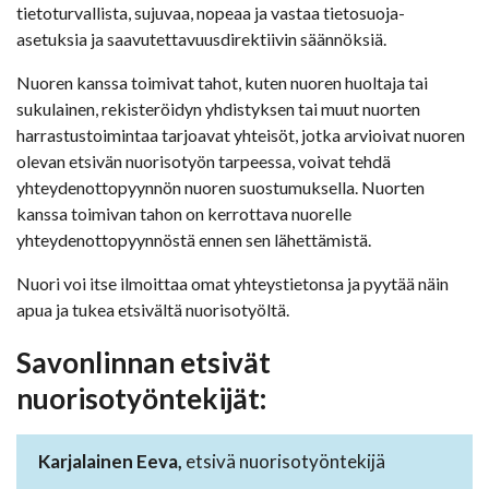
tietoturvallista, sujuvaa, nopeaa ja vastaa tietosuoja-
asetuksia ja saavutettavuusdirektiivin säännöksiä.
Nuoren kanssa toimivat tahot, kuten nuoren huoltaja tai
sukulainen, rekisteröidyn yhdistyksen tai muut nuorten
harrastustoimintaa tarjoavat yhteisöt, jotka arvioivat nuoren
olevan etsivän nuorisotyön tarpeessa, voivat tehdä
yhteydenottopyynnön nuoren suostumuksella. Nuorten
kanssa toimivan tahon on kerrottava nuorelle
yhteydenottopyynnöstä ennen sen lähettämistä.
Nuori voi itse ilmoittaa omat yhteystietonsa ja pyytää näin
apua ja tukea etsivältä nuorisotyöltä.
Savonlinnan etsivät
nuorisotyöntekijät:
Karjalainen Eeva,
etsivä nuorisotyöntekijä